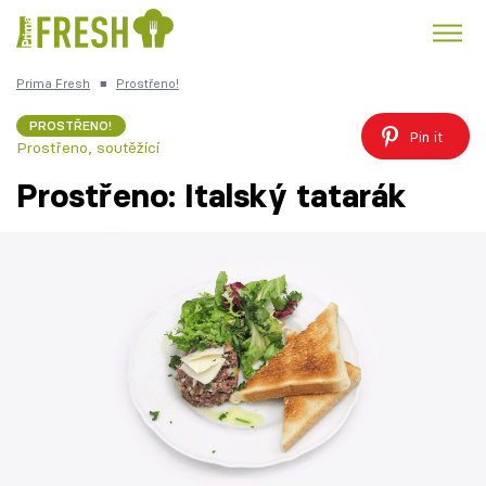
Prima Fresh
■
Prostřeno!
Kuře
Polévky k večeři
Rychlé večeře
Trendy:
PROSTŘENO!
Pin it
Prostřeno, soutěžící
Česká kuchyně
Čokoláda
Prostřeno: Italský tatarák
Témata
Recepty
Články
TV Program