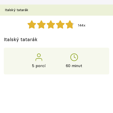
Škola vaření
Italský tatarák
Recepty z TV
144x
Speciál: Cuketa
Italský tatarák
Těhotnej kuchař
Sledujte prima+
5 porcí
60 minut
Přihlášení
Sledujte nás