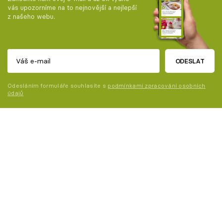
vás upozorníme na to nejnovější a nejlepší
z našeho webu.
ODESLAT
Odesláním formuláře souhlasíte s
podmínkami zpracování osobních
údajů