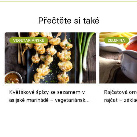
Přečtěte si také
VEGETARIÁNSKÉ
ZELENINA
Květákové špízy se sezamem v
Rajčatová om
asijské marinádě – vegetariánská
rajčat – zákla
chuťovka z grilu