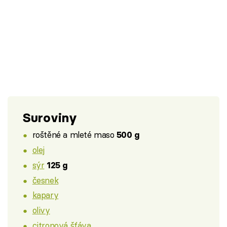
Suroviny
roštěné a mleté maso
500 g
olej
sýr
125 g
česnek
kapary
olivy
citronová šťáva