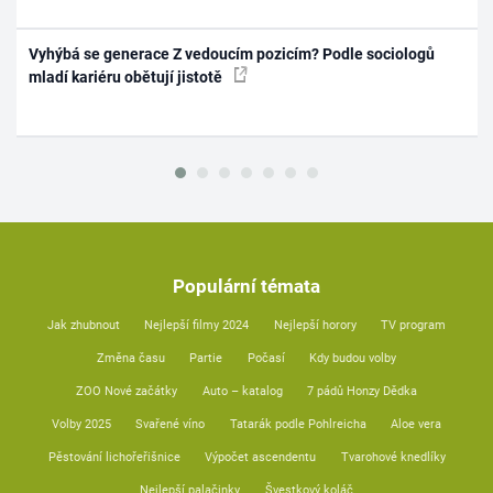
Vyhýbá se generace Z vedoucím pozicím? Podle sociologů
mladí kariéru obětují jistotě
Populární témata
Jak zhubnout
Nejlepší filmy 2024
Nejlepší horory
TV program
Změna času
Partie
Počasí
Kdy budou volby
ZOO Nové začátky
Auto – katalog
7 pádů Honzy Dědka
Volby 2025
Svařené víno
Tatarák podle Pohlreicha
Aloe vera
Pěstování lichořeřišnice
Výpočet ascendentu
Tvarohové knedlíky
Nejlepší palačinky
Švestkový koláč