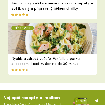
Těstovinový salát s uzenou makrelou a rajčaty –
svěží, sytý a připravený během chvilky
TĚSTOVINY
Rychlá a zdravá večeře: Farfalle s pórkem
a lososem, které zvládnete do 30 minut
Nejlepší recepty e-mailem
Zanechte nám svůj e-mail a až 5x týdně