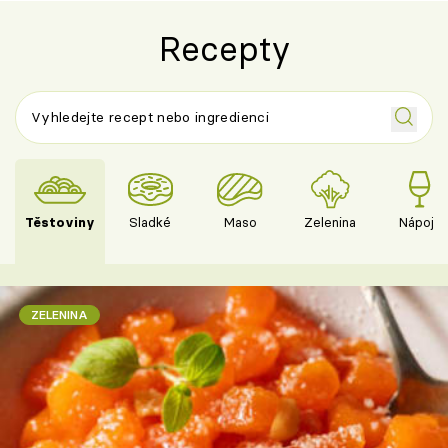
Recepty
Těstoviny
Sladké
Maso
Zelenina
Nápoje
ZELENINA