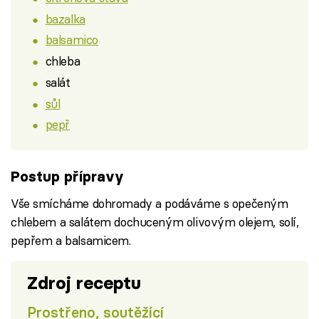
bazalka
balsamico
chleba
salát
sůl
pepř
Postup přípravy
Vše smícháme dohromady a podáváme s opečeným
chlebem a salátem dochuceným olivovým olejem, solí,
pepřem a balsamicem.
Zdroj receptu
Prostřeno, soutěžící