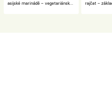
asijské marinádě – vegetariánská
rajčat – zákla
chuťovka z grilu