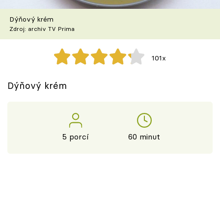
Škola vaření
Dýňový krém
Zdroj: archiv TV Prima
Recepty z TV
Speciál: Cuketa
101x
Těhotnej kuchař
Dýňový krém
Sledujte prima+
Přihlášení
5 porcí
60 minut
Sledujte nás