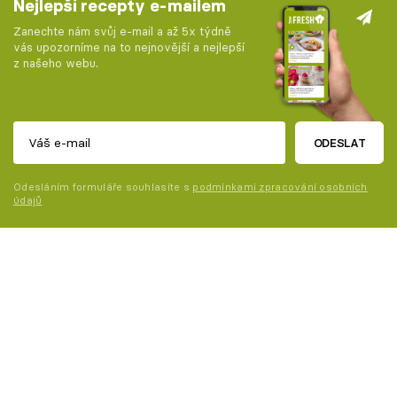
Nejlepší recepty e-mailem
Zanechte nám svůj e-mail a až 5x týdně
vás upozorníme na to nejnovější a nejlepší
z našeho webu.
ODESLAT
Odesláním formuláře souhlasíte s
podmínkami zpracování osobních
údajů