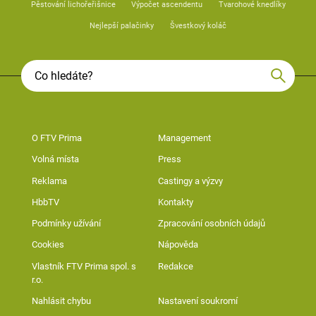
Pěstování lichořeřišnice
Výpočet ascendentu
Tvarohové knedlíky
Nejlepší palačinky
Švestkový koláč
O FTV Prima
Management
Volná místa
Press
Reklama
Castingy a výzvy
HbbTV
Kontakty
Podmínky užívání
Zpracování osobních údajů
Cookies
Nápověda
Vlastník FTV Prima spol. s
Redakce
r.o.
Nahlásit chybu
Nastavení soukromí