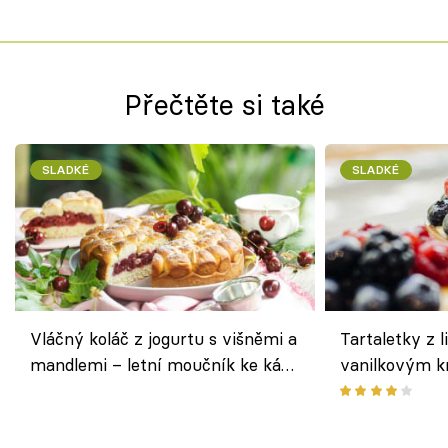
Přečtěte si také
SLADKÉ
SLADKÉ
Vláčný koláč z jogurtu s višněmi a
Tartaletky z l
mandlemi – letní moučník ke kávě
vanilkovým k
i na oslavu
ovocem podle