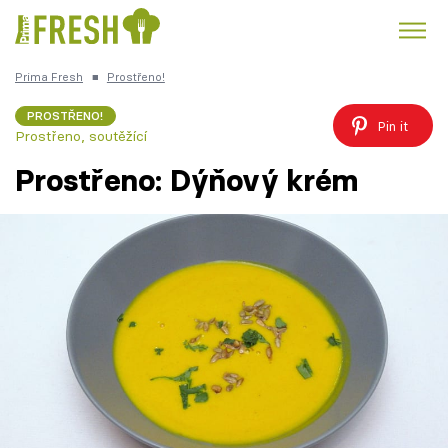
Prima Fresh
■
Prostřeno!
Kuře
Polévky k večeři
Rychlé večeře
Trendy:
PROSTŘENO!
Pin it
Prostřeno, soutěžící
Česká kuchyně
Čokoláda
Prostřeno: Dýňový krém
Témata
Recepty
Články
TV Program