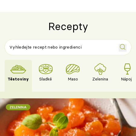
Recepty
Těstoviny
Sladké
Maso
Zelenina
Nápoje
ZELENINA