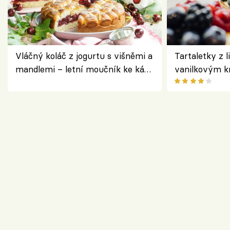
Vláčný koláč z jogurtu s višněmi a
Tartaletky z l
mandlemi – letní moučník ke kávě
vanilkovým k
i na oslavu
ovocem podle