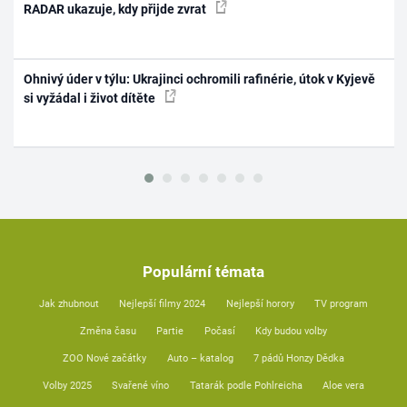
RADAR ukazuje, kdy přijde zvrat
Ohnivý úder v týlu: Ukrajinci ochromili rafinérie, útok v Kyjevě
si vyžádal i život dítěte
Populární témata
Jak zhubnout
Nejlepší filmy 2024
Nejlepší horory
TV program
Změna času
Partie
Počasí
Kdy budou volby
ZOO Nové začátky
Auto – katalog
7 pádů Honzy Dědka
Volby 2025
Svařené víno
Tatarák podle Pohlreicha
Aloe vera