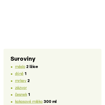
Suroviny
máslo
2 lžíce
dýně
1
mrkev
2
zázvor
česnek
1
kokosové mléko
300 ml