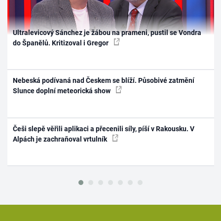
Ultralevicový Sánchez je žábou na prameni, pustil se Vondra
do Španělů. Kritizoval i Gregor
Nebeská podívaná nad Českem se blíží. Působivé zatmění
Slunce doplní meteorická show
Češi slepě věřili aplikaci a přecenili síly, píší v Rakousku. V
Alpách je zachraňoval vrtulník