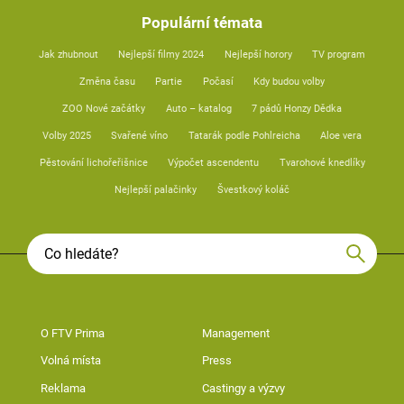
Populární témata
Jak zhubnout
Nejlepší filmy 2024
Nejlepší horory
TV program
Změna času
Partie
Počasí
Kdy budou volby
ZOO Nové začátky
Auto – katalog
7 pádů Honzy Dědka
Volby 2025
Svařené víno
Tatarák podle Pohlreicha
Aloe vera
Pěstování lichořeřišnice
Výpočet ascendentu
Tvarohové knedlíky
Nejlepší palačinky
Švestkový koláč
O FTV Prima
Management
Volná místa
Press
Reklama
Castingy a výzvy