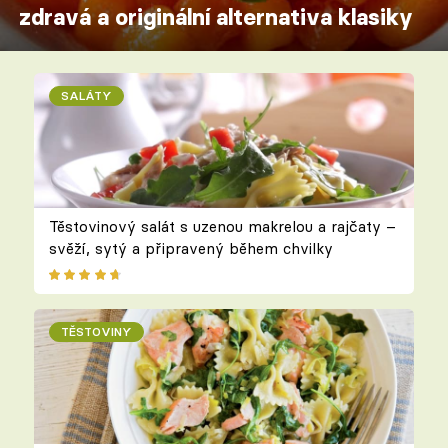
zdravá a originální alternativa klasiky
SALÁTY
Těstovinový salát s uzenou makrelou a rajčaty –
svěží, sytý a připravený během chvilky
TĚSTOVINY