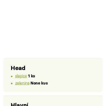
Head
slepice
1 ks
zelenina
None kus
Hlavní