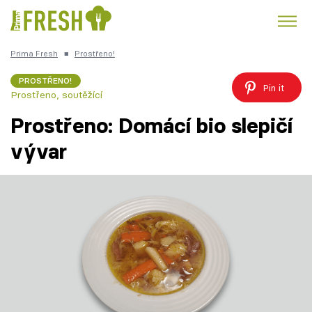
Prima Fresh
■
Prostřeno!
Kuře
Polévky k večeři
Rychlé večeře
Trendy:
PROSTŘENO!
Pin it
Prostřeno, soutěžící
Česká kuchyně
Čokoláda
Prostřeno: Domácí bio slepičí
vývar
Témata
Recepty
Články
TV Program