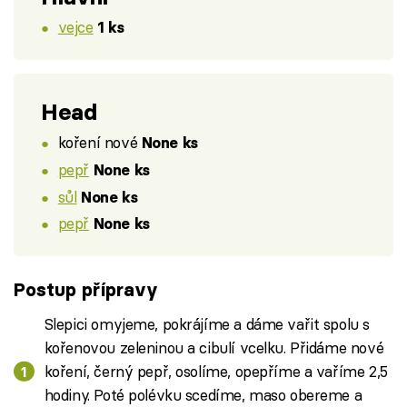
vejce
1 ks
Head
koření nové
None ks
pepř
None ks
sůl
None ks
pepř
None ks
Postup přípravy
Slepici omyjeme, pokrájíme a dáme vařit spolu s
kořenovou zeleninou a cibulí vcelku. Přidáme nové
koření, černý pepř, osolíme, opepříme a vaříme 2,5
hodiny. Poté polévku scedíme, maso obereme a