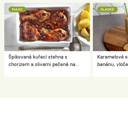
MASO
SLADKÉ
Špikovaná kuřecí stehna s
Karamelové s
chorizem a olivami pečená na
banánu, vloče
letní zelenině – šťavnaté maso s
snídaně do sk
výraznou chutí inspirovanou
Španělskem