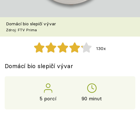
Škola vaření
Recepty z TV
Domácí bio slepičí vývar
Zdroj: FTV Prima
Speciál: Cuketa
130x
Těhotnej kuchař
Domácí bio slepičí vývar
Sledujte prima+
Přihlášení
5 porcí
90 minut
Sledujte nás