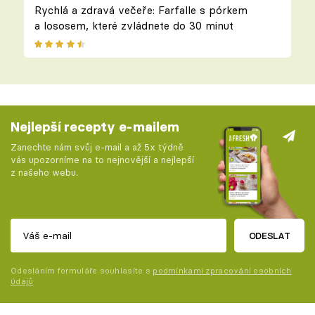
Rychlá a zdravá večeře: Farfalle s pórkem
a lososem, které zvládnete do 30 minut
Nejlepší recepty e-mailem
Zanechte nám svůj e-mail a až 5x týdně
vás upozorníme na to nejnovější a nejlepší
z našeho webu.
ODESLAT
Odesláním formuláře souhlasíte s
podmínkami zpracování osobních
údajů