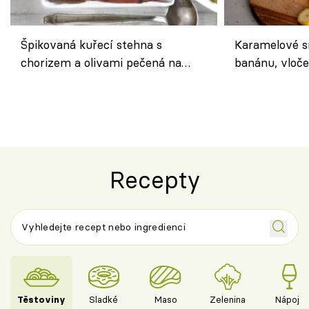
Špikovaná kuřecí stehna s
Karamelové s
chorizem a olivami pečená na
banánu, vloče
letní zelenině – šťavnaté maso s
snídaně do sk
výraznou chutí inspirovanou
Španělskem
Recepty
Těstoviny
Sladké
Maso
Zelenina
Nápoje