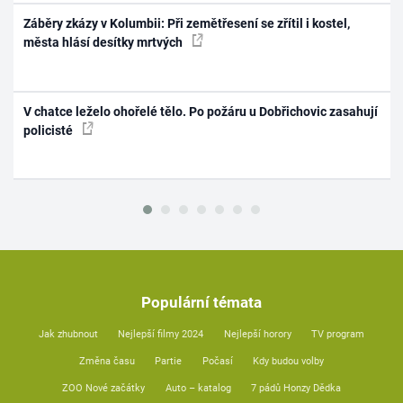
Záběry zkázy v Kolumbii: Při zemětřesení se zřítil i kostel,
města hlásí desítky mrtvých
V chatce leželo ohořelé tělo. Po požáru u Dobřichovic zasahují
policisté
Populární témata
Jak zhubnout
Nejlepší filmy 2024
Nejlepší horory
TV program
Změna času
Partie
Počasí
Kdy budou volby
ZOO Nové začátky
Auto – katalog
7 pádů Honzy Dědka