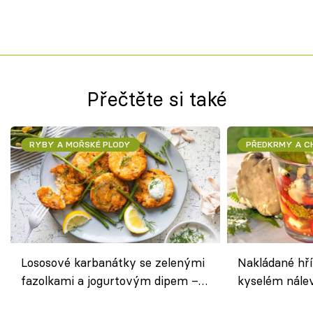
Přečtěte si také
RYBY A MOŘSKÉ PLODY
PŘEDKRMY A 
Lososové karbanátky se zelenými
Nakládané hří
fazolkami a jogurtovým dipem –
kyselém nále
svěží letní oběd
chuťovka do 