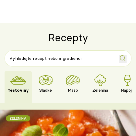
Recepty
Těstoviny
Sladké
Maso
Zelenina
Nápoje
ZELENINA