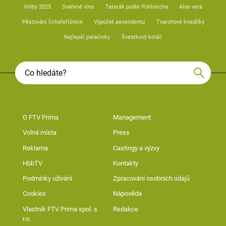
Volby 2025
Svařené víno
Tatarák podle Pohlreicha
Aloe vera
Pěstování lichořeřišnice
Výpočet ascendentu
Tvarohové knedlíky
Nejlepší palačinky
Švestkový koláč
O FTV Prima
Management
Volná místa
Press
Reklama
Castingy a výzvy
HbbTV
Kontakty
Podmínky užívání
Zpracování osobních údajů
Cookies
Nápověda
Vlastník FTV Prima spol. s
Redakce
r.o.