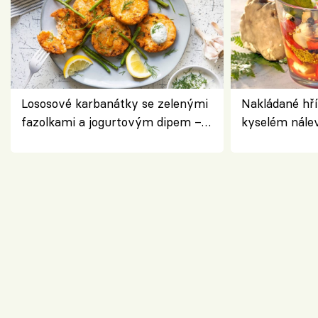
Lososové karbanátky se zelenými
Nakládané hří
fazolkami a jogurtovým dipem –
kyselém nále
svěží letní oběd
chuťovka do 