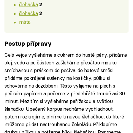
šlehačka
2
šlehačka
2
máta
Postup přípravy
Celá vejce vyšleháme s cukrem do husté pěny, přidáme
olej, vodu a po částech zašleháme přesátou mouku
smíchanou s práškem do pečiva. do hotové směsi
přidáme pokrájené sušenky na kostičky, půlku si
schováme na dozdobení. Těsto vylijeme na plech s
pečicím papírem a pečeme v předehřáté troubě asi 30
minut. Mezitím si vyšleháme pařížskou a světlou
šlehačku. Upečený korpus necháme vychladnout,
potom rozkrojíme, plníme tmavou šlehačkou, do které
můžeme přidat nastrouhanou čokoládu. Přiklopíme
druhou půlkou a potřeme bílou šlehačkou. Posypeme