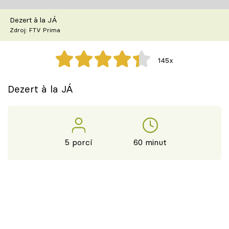
Škola vaření
Dezert à la JÁ
Zdroj: FTV Prima
Recepty z TV
Speciál: Cuketa
145x
Těhotnej kuchař
Dezert à la JÁ
Sledujte prima+
Přihlášení
5 porcí
60 minut
Sledujte nás