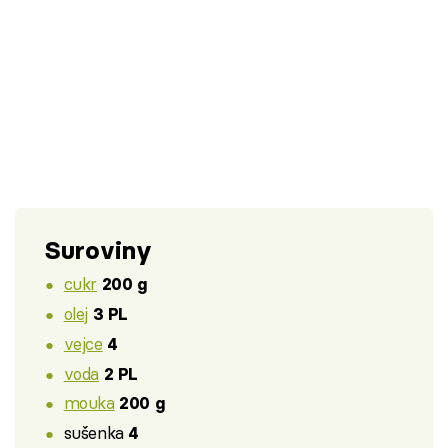
Suroviny
cukr
200 g
olej
3 PL
vejce
4
voda
2 PL
mouka
200 g
sušenka
4