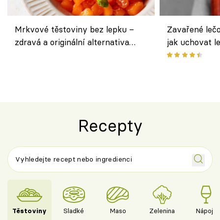
Mrkvové těstoviny bez lepku –
Zavařené lečo
zdravá a originální alternativa
jak uchovat l
klasiky
Recepty
Těstoviny
Sladké
Maso
Zelenina
Nápoje