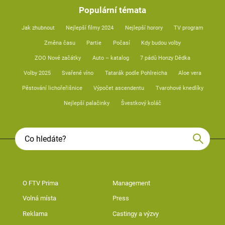
Populární témata
Jak zhubnout
Nejlepší filmy 2024
Nejlepší horory
TV program
Změna času
Partie
Počasí
Kdy budou volby
ZOO Nové začátky
Auto – katalog
7 pádů Honzy Dědka
Volby 2025
Svařené víno
Tatarák podle Pohlreicha
Aloe vera
Pěstování lichořeřišnice
Výpočet ascendentu
Tvarohové knedlíky
Nejlepší palačinky
Švestkový koláč
O FTV Prima
Management
Volná místa
Press
Reklama
Castingy a výzvy