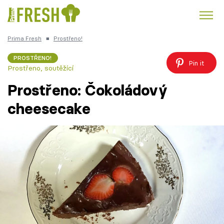
Prima Fresh
■
Prostřeno!
Kuře
Polévky k večeři
Rychlé večeře
Trendy:
PROSTŘENO!
Pin it
Prostřeno, soutěžící
Česká kuchyně
Čokoláda
Prostřeno: Čokoládový
cheesecake
Témata
Recepty
Články
TV Program