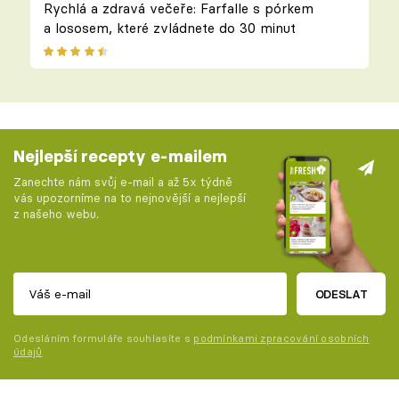
Rychlá a zdravá večeře: Farfalle s pórkem
a lososem, které zvládnete do 30 minut
Nejlepší recepty e-mailem
Zanechte nám svůj e-mail a až 5x týdně
vás upozorníme na to nejnovější a nejlepší
z našeho webu.
ODESLAT
Odesláním formuláře souhlasíte s
podmínkami zpracování osobních
údajů