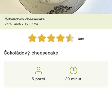
Škola vaření
Recepty z TV
Čokoládový cheesecake
Zdroj: archiv TV Prima
Speciál: Cuketa
48x
Těhotnej kuchař
Čokoládový cheesecake
Sledujte prima+
Přihlášení
5 porcí
30 minut
Sledujte nás