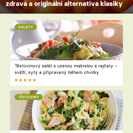
zdravá a originální alternativa klasiky
SALÁTY
Těstovinový salát s uzenou makrelou a rajčaty –
svěží, sytý a připravený během chvilky
TĚSTOVINY