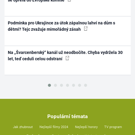
Podmínka pro Ukrajince za útok zápalnou lahví na dům s
dětmi? Tejc zvažuje mimořádný zásah
Na „Švarcenberský“ kanál už neodbočíte. Chyba vydržela 30
let, teď ceduli celou odstraní
Populární témata
Jak zhubnout
Nejlepší filmy 2024
Nejlepší horory
TV program