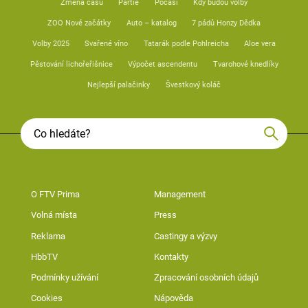
Změna času
Partie
Počasí
Kdy budou volby
ZOO Nové začátky
Auto – katalog
7 pádů Honzy Dědka
Volby 2025
Svařené víno
Tatarák podle Pohlreicha
Aloe vera
Pěstování lichořeřišnice
Výpočet ascendentu
Tvarohové knedlíky
Nejlepší palačinky
Švestkový koláč
O FTV Prima
Management
Volná místa
Press
Reklama
Castingy a výzvy
HbbTV
Kontakty
Podmínky užívání
Zpracování osobních údajů
Cookies
Nápověda