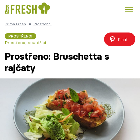
Prima Fresh
■
Prostřeno!
Kuře
Polévky k večeři
Rychlé večeře
Trendy:
PROSTŘENO!
Pin it
Prostřeno, soutěžící
Česká kuchyně
Čokoláda
Prostřeno: Bruschetta s
rajčaty
Témata
Recepty
Články
TV Program