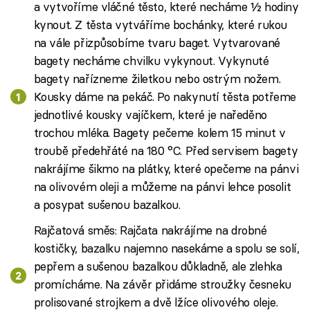
a vytvoříme vláčné těsto, které necháme ½ hodiny
kynout. Z těsta vytváříme bochánky, které rukou
na vále přizpůsobíme tvaru baget. Vytvarované
bagety necháme chvilku vykynout. Vykynuté
bagety nařízneme žiletkou nebo ostrým nožem.
Kousky dáme na pekáč. Po nakynutí těsta potřeme
jednotlivé kousky vajíčkem, které je naředěno
trochou mléka. Bagety pečeme kolem 15 minut v
troubě předehřáté na 180 °C. Před servisem bagety
nakrájíme šikmo na plátky, které opečeme na pánvi
na olivovém oleji a můžeme na pánvi lehce posolit
a posypat sušenou bazalkou.
Rajčatová směs: Rajčata nakrájíme na drobné
kostičky, bazalku najemno nasekáme a spolu se solí,
pepřem a sušenou bazalkou důkladně, ale zlehka
promícháme. Na závěr přidáme stroužky česneku
prolisované strojkem a dvě lžíce olivového oleje.