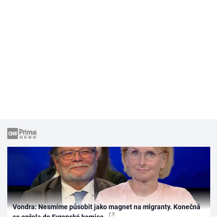
Vondra: Nesmíme působit jako magnet na migranty. Konečná
se opřela do Evropské komise