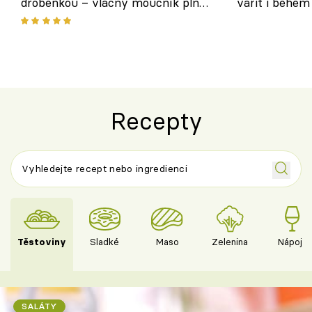
drobenkou – vláčný moučník plný
vařit i během
ovoce
Recepty
Těstoviny
Sladké
Maso
Zelenina
Nápoje
SALÁTY