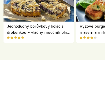
Jednoduchý borůvkový koláč s
Rýžové burge
drobenkou – vláčný moučník plný
masem a mrk
ovoce
salátem – leh