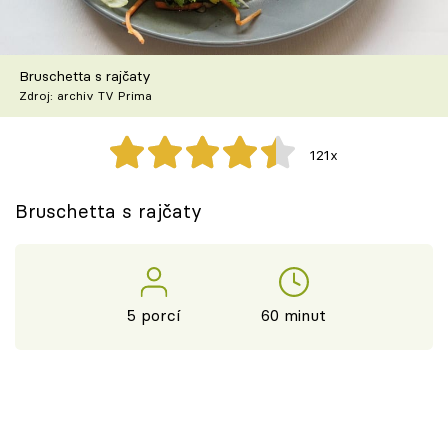
Škola vaření
Recepty z TV
Bruschetta s rajčaty
Zdroj: archiv TV Prima
Speciál: Cuketa
121x
Těhotnej kuchař
Bruschetta s rajčaty
Sledujte prima+
Přihlášení
5 porcí
60 minut
Sledujte nás