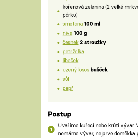
kořenová zelenina (2 velké mrkve,
pórku)
smetana
100 ml
niva
100 g
česnek
2 stroužky
petrželka
libeček
uzený losos
balíček
sůl
pepř
Postup
Uvaříme kuřecí nebo krůtí vývar.
nemáme vývar, nejprve doměkka p