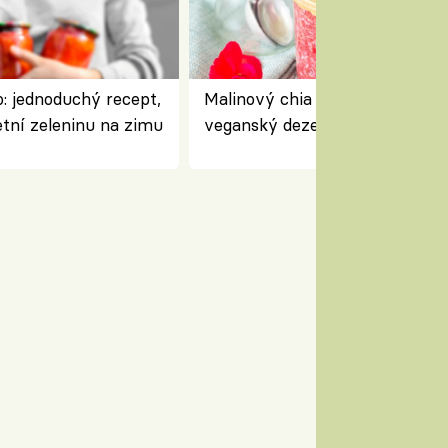
: jednoduchý recept,
Malinový chia pudink s kokose
etní zeleninu na zimu
veganský dezert plný ovoce a
ořechů