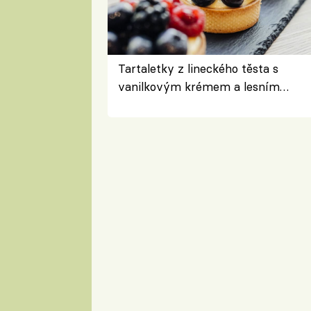
Tartaletky z lineckého těsta s
vanilkovým krémem a lesním
ovocem podle Bread Society