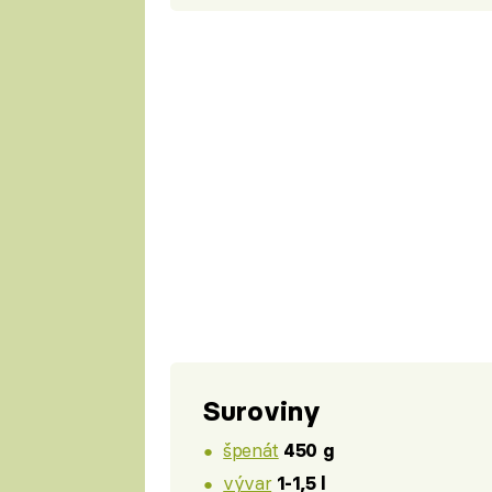
Suroviny
špenát
450 g
vývar
1-1,5 l