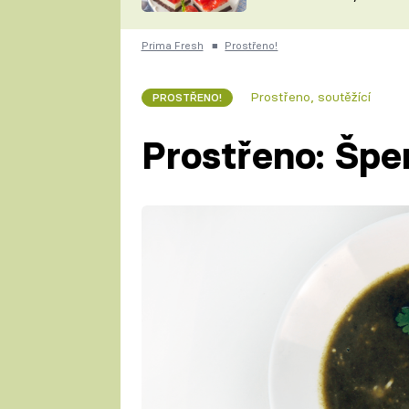
nepotřebujete troubu
ZDENĚK
ČESKO NA TALÍŘI
POHLREICH
Prima Fresh
■
Prostřeno!
KAROLÍNA,
JAROSLAV SAPÍK
DOMÁCÍ
Prostřeno, soutěžící
PROSTŘENO!
KUCHAŘKA
KAROLÍNA
KAMBERSKÁ
Prostřeno: Špe