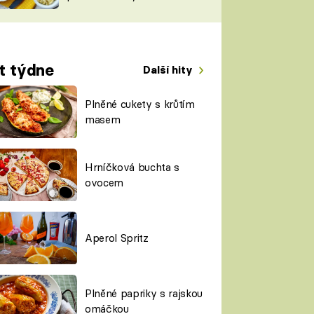
TORKY
ESH
t týdne
Další hity
Plněné cukety s krůtím
masem
Hrníčková buchta s
ovocem
Aperol Spritz
Plněné papriky s rajskou
omáčkou