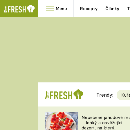
Menu
Recepty
Články
T
Oblíbené
Přílohy
recepty
HRANOLKY
HOUBY
KNEDLÍKY
DÝNĚ
KAŠE
RYCHLOVKY
Trendy:
Kuř
Populární
Videorecept
Nepečené jahodové ře
– lehký a osvěžující
kuchaři
dezert, na který
TEĎ VAŘÍ ŠÉF!