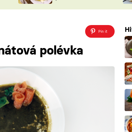
ŠÉFREDAK
VYCHYTÁVKY
SOUTĚŽ FR
NA NÁKUPECH
ČASOPIS
Hi
Pin it
nátová polévka