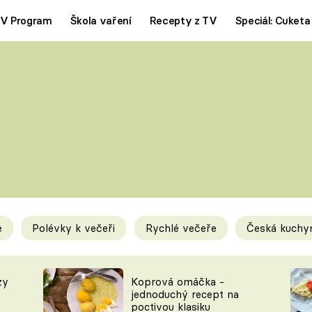
V Program
Škola vaření
Recepty z TV
Speciál: Cuketa
Polévky
Saláty
ČESKÁ KLASIKA
TĚSTOVIN
SILNÉ VÝVARY
SLADKÉ
KRÉMOVÉ
BEZMASÁ J
e
Polévky k večeři
Rychlé večeře
Česká kuchy
y
Tipy a triky
Novink
zy
Koprová omáčka -
jednoduchý recept na
poctivou klasiku
KAM ZA JÍDLEM
BLOG