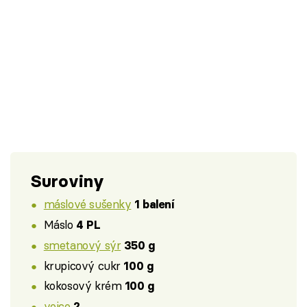
Suroviny
máslové sušenky
1 balení
Máslo
4 PL
smetanový sýr
350 g
krupicový cukr
100 g
kokosový krém
100 g
vejce
2