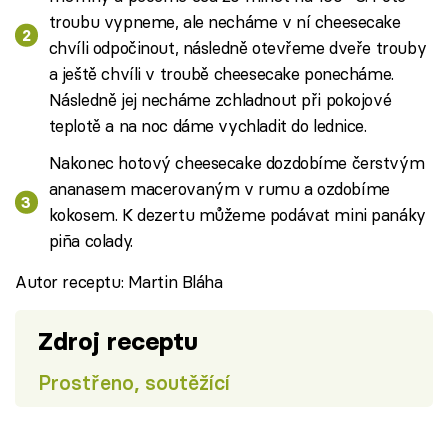
troubu vypneme, ale necháme v ní cheesecake
chvíli odpočinout, následně otevřeme dveře trouby
a ještě chvíli v troubě cheesecake ponecháme.
Následně jej necháme zchladnout při pokojové
teplotě a na noc dáme vychladit do lednice.
Nakonec hotový cheesecake dozdobíme čerstvým
ananasem macerovaným v rumu a ozdobíme
kokosem. K dezertu můžeme podávat mini panáky
piña colady.
Autor receptu: Martin Bláha
Zdroj receptu
Prostřeno, soutěžící