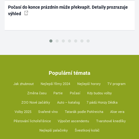
Počasí do konce prázdnin může překvapit. Detaily prozrazuje
výhled
Populární témata
Jak zhubnout
Nejlepší filmy 2024
Nejlepší horory
TV program
Změna času
Partie
Počasí
Kdy budou volby
ZOO Nové začátky
Auto – katalog
7 pádů Honzy Dědka
Volby 2025
Svařené víno
Tatarák podle Pohlreicha
Aloe vera
Pěstování lichořeřišnice
Výpočet ascendentu
Tvarohové knedlíky
Nejlepší palačinky
Švestkový koláč