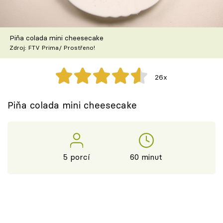
Škola vaření
Recepty z TV
Piňa colada mini cheesecake
Zdroj: FTV Prima/ Prostřeno!
Speciál: Cuketa
26x
Těhotnej kuchař
Piňa colada mini cheesecake
Sledujte prima+
Přihlášení
5 porcí
60 minut
Sledujte nás