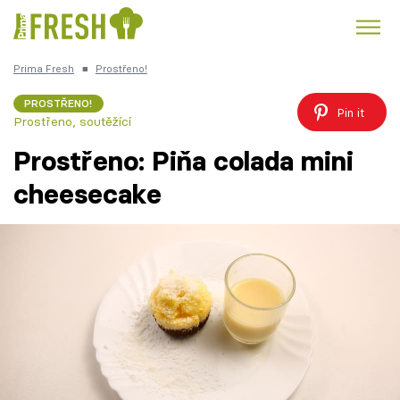
Prima Fresh
■
Prostřeno!
Kuře
Polévky k večeři
Rychlé večeře
Trendy:
PROSTŘENO!
Pin it
Prostřeno, soutěžící
Česká kuchyně
Čokoláda
Prostřeno: Piňa colada mini
cheesecake
Témata
Recepty
Články
TV Program