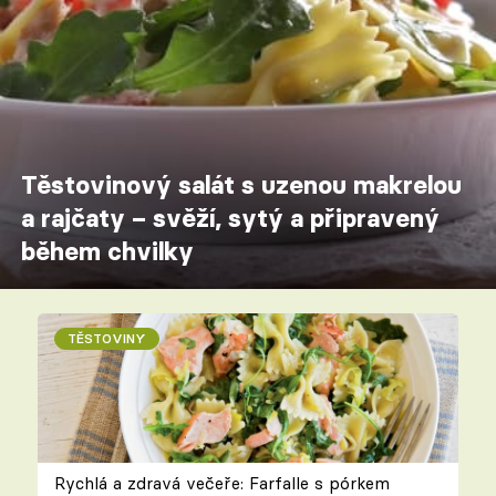
Těstovinový salát s uzenou makrelou
a rajčaty – svěží, sytý a připravený
během chvilky
TĚSTOVINY
Rychlá a zdravá večeře: Farfalle s pórkem