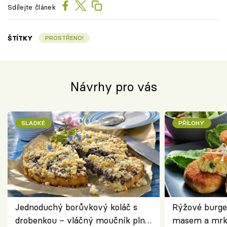
Sdílejte článek
ŠTÍTKY
PROSTŘENO!
Návrhy pro vás
SLADKÉ
PŘÍLOHY
Jednoduchý borůvkový koláč s
Rýžové burge
drobenkou – vláčný moučník plný
masem a mrk