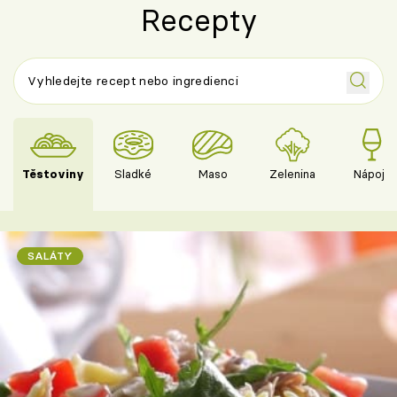
Recepty
Těstoviny
Sladké
Maso
Zelenina
Nápoje
SALÁTY