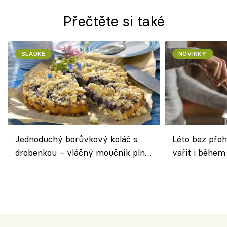
Přečtěte si také
SLADKÉ
NOVINKY
Jednoduchý borůvkový koláč s
Léto bez přeh
drobenkou – vláčný moučník plný
vařit i během
ovoce