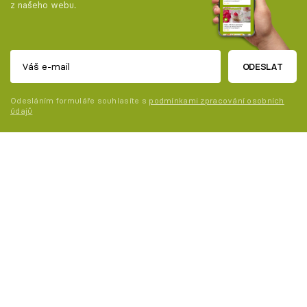
z našeho webu.
ODESLAT
Odesláním formuláře souhlasíte s
podmínkami zpracování osobních
údajů