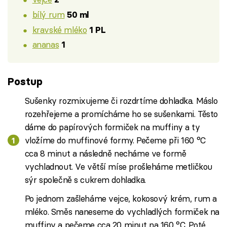
bílý rum
50 ml
kravské mléko
1 PL
ananas
1
Postup
Sušenky rozmixujeme či rozdrtíme dohladka. Máslo
rozehřejeme a promícháme ho se sušenkami. Těsto
dáme do papírových formiček na muffiny a ty
vložíme do muffinové formy. Pečeme při 160 °C
cca 8 minut a následně necháme ve formě
vychladnout. Ve větší míse prošleháme metličkou
sýr společně s cukrem dohladka.
Po jednom zašleháme vejce, kokosový krém, rum a
mléko. Směs naneseme do vychladlých formiček na
muffiny a pečeme cca 20 minut na 160 °C. Poté