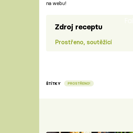
na webu!
Fa
Zdroj receptu
Prostřeno, soutěžící
ŠTÍTKY
PROSTŘENO!