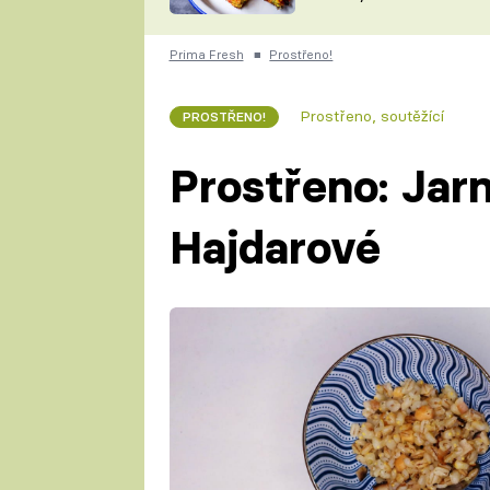
skvělý způsob, jak
ZDENĚK
zpracovat přerostlé
ČESKO NA TALÍŘI
cukety
POHLREICH
Prima Fresh
■
Prostřeno!
KAROLÍNA,
JAROSLAV SAPÍK
DOMÁCÍ
Prostřeno, soutěžící
PROSTŘENO!
KUCHAŘKA
KAROLÍNA
KAMBERSKÁ
Prostřeno: Jarn
Hajdarové