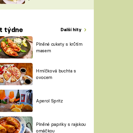
TORKY
ESH
t týdne
Další hity
Plněné cukety s krůtím
masem
Hrníčková buchta s
ovocem
Aperol Spritz
Plněné papriky s rajskou
omáčkou