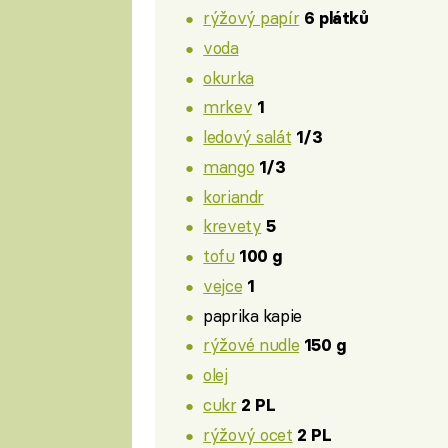
rýžový papír
6 plátků
voda
okurka
mrkev
1
ledový salát
1/3
mango
1/3
koriandr
krevety
5
tofu
100 g
vejce
1
paprika kapie
rýžové nudle
150 g
olej
cukr
2 PL
rýžový ocet
2 PL