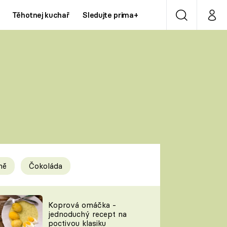
Těhotnej kuchař
Sledujte prima+
Vyhledávání
Můj p
Prima+
Y
CNN Prima NEWS
Prima ZOOM
ÍDLA
Prima LIVING
Prima Ženy
ně
Čokoláda
Prima LAJK
y
Koprová omáčka -
jednoduchý recept na
Sledujte nás
poctivou klasiku