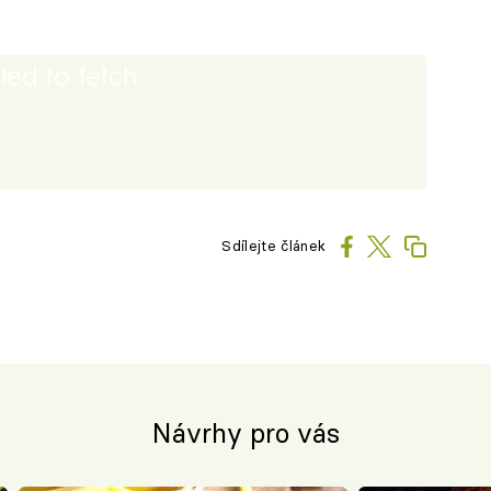
iled to fetch
Sdílejte článek
Návrhy pro vás