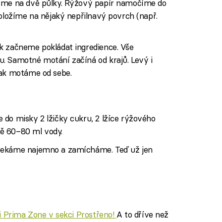
jíme na dvě půlky. Rýžový papír namočíme do
položíme na nějaký nepřilnavý povrch (např.
k začneme pokládat ingredience. Vše
. Samotné motání začíná od krajů. Levý i
pak motáme od sebe.
 do misky 2 lžičky cukru, 2 lžíce rýžového
žně 60–80 ml vody.
sekáme najemno a zamícháme. Teď už jen
ci Prima Zone v sekci Prostřeno!
A to dříve než