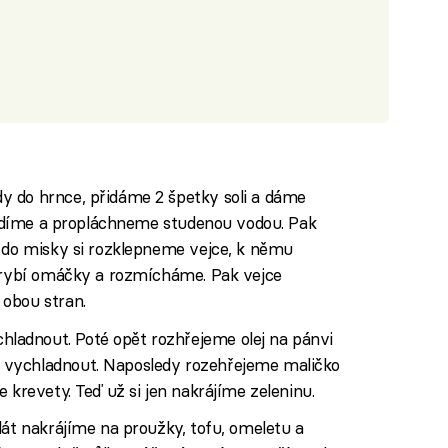
 do hrnce, přidáme 2 špetky soli a dáme
ocedíme a propláchneme studenou vodou. Pak
, do misky si rozklepneme vejce, k němu
i rybí omáčky a rozmícháme. Pak vejce
obou stran.
adnout. Poté opět rozhřejeme olej na pánvi
vychladnout. Naposledy rozehřejeme maličko
 krevety. Teď už si jen nakrájíme zeleninu.
lát nakrájíme na proužky, tofu, omeletu a