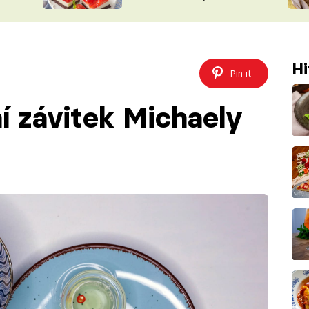
nepotřebujete troubu
ŠÉFREDAK
VYCHYTÁVKY
SOUTĚŽ FR
NA NÁKUPECH
ČASOPIS
Hi
Pin it
í závitek Michaely