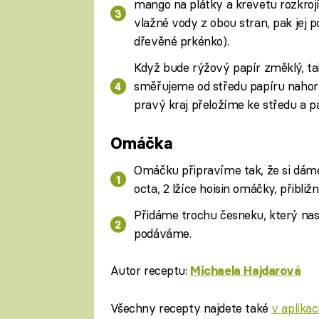
mango na plátky a krevetu rozkro
vlažné vody z obou stran, pak jej 
dřevěné prkénko).
Když bude rýžový papír změklý, ta
směřujeme od středu papíru nahoru
pravý kraj přeložíme ke středu a 
Omáčka
Omáčku připravíme tak, že si dáme
octa, 2 lžíce hoisin omáčky, přibli
Přidáme trochu česneku, který na
podáváme.
Autor receptu:
Michaela Hajdarová
Všechny recepty najdete také
v aplika