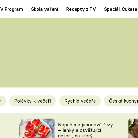
V Program
Škola vaření
Recepty z TV
Speciál: Cuketa
Polévky
Saláty
ČESKÁ KLASIKA
TĚSTOVIN
SILNÉ VÝVARY
SLADKÉ
KRÉMOVÉ
BEZMASÁ J
e
Polévky k večeři
Rychlé večeře
Česká kuchy
y
Tipy a triky
Novink
Nepečené jahodové řezy
– lehký a osvěžující
dezert, na který
KAM ZA JÍDLEM
BLOG