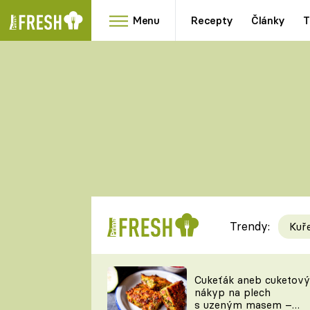
Menu
Recepty
Články
T
Oblíbené
Přílohy
recepty
HRANOLKY
HOUBY
KNEDLÍKY
DÝNĚ
KAŠE
RYCHLOVKY
Trendy:
Kuř
Populární
Videorecept
Cukeťák aneb cuketový
nákyp na plech
kuchaři
s uzeným masem –
TEĎ VAŘÍ ŠÉF!