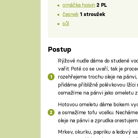
omáčka hoisin
2 PL
česnek
1 stroužek
sůl
Postup
Rýžové nudle dáme do studené vody
vařit. Poté co se uvaří, tak je pr
rozehřejeme trochu oleje na pánvi
přidáme přibližně polévkovou lžíc
osmažíme na pánvi jako omeletu z 
Hotovou omeletu dáme bokem vychl
a osmažíme tofu vcelku. Necháme 
oleje na pánvi a zprudka orestujeme
Mrkev, okurku, papriku a ledový sa