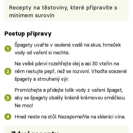
Recepty na těstoviny, které připravíte s
minimem surovin
Postup přípravy
Špagety uvařte v osolené vodě na skus, hrneček
vody od vaření si nechte.
Na velké pánvi rozehřejte olej a asi 30 vteřin na
něm restujte pepř, než se rozvoní. Vhoďte scezené
špagety a strouhaný sýr.
Promíchejte a přidejte tolik vody z vaření špaget,
aby se špagety obalily krásně krémovou omáčkou.
Ne moc!
Hned neste na stůl. Nezapomeňte na sklenici vína.