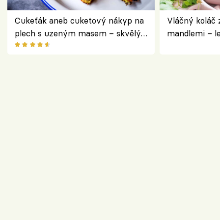
Cukeťák aneb cuketový nákyp na
Vláčný koláč 
plech s uzeným masem – skvělý
mandlemi – l
způsob, jak zpracovat přerostlé
i na oslavu
cukety