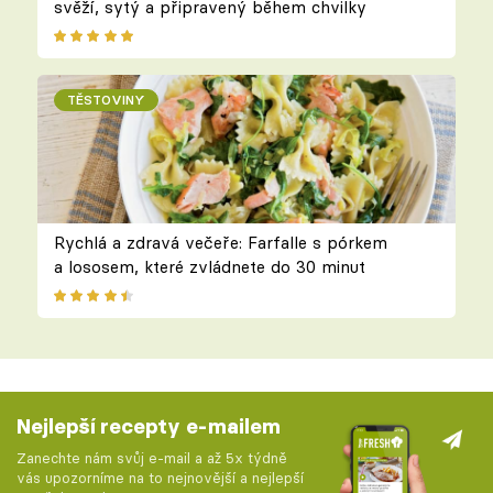
svěží, sytý a připravený během chvilky
TĚSTOVINY
Rychlá a zdravá večeře: Farfalle s pórkem
a lososem, které zvládnete do 30 minut
Nejlepší recepty e-mailem
Zanechte nám svůj e-mail a až 5x týdně
vás upozorníme na to nejnovější a nejlepší