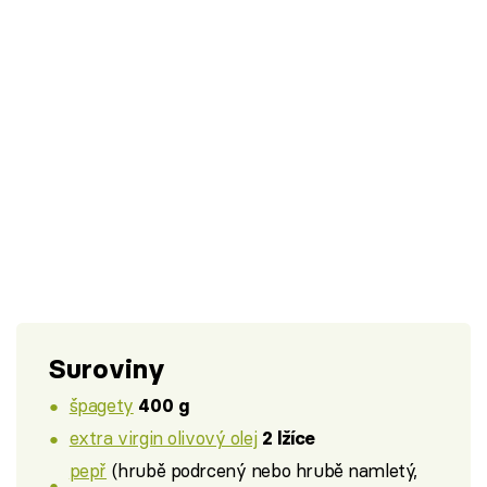
Suroviny
špagety
400 g
extra virgin olivový olej
2 lžíce
pepř
(hrubě podrcený nebo hrubě namletý,