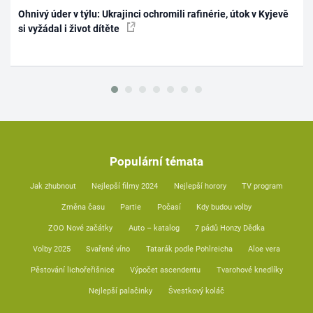
Ohnivý úder v týlu: Ukrajinci ochromili rafinérie, útok v Kyjevě
si vyžádal i život dítěte
Populární témata
Jak zhubnout
Nejlepší filmy 2024
Nejlepší horory
TV program
Změna času
Partie
Počasí
Kdy budou volby
ZOO Nové začátky
Auto – katalog
7 pádů Honzy Dědka
Volby 2025
Svařené víno
Tatarák podle Pohlreicha
Aloe vera
Pěstování lichořeřišnice
Výpočet ascendentu
Tvarohové knedlíky
Nejlepší palačinky
Švestkový koláč