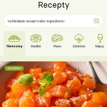
Recepty
Těstoviny
Sladké
Maso
Zelenina
Nápoje
ZELENINA