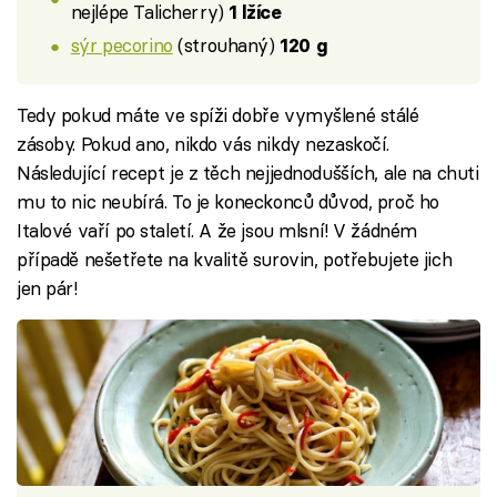
nejlépe Talicherry)
1 lžíce
sýr pecorino
(strouhaný)
120 g
Tedy pokud máte ve spíži dobře vymyšlené stálé
zásoby. Pokud ano, nikdo vás nikdy nezaskočí.
Následující recept je z těch nejjednodušších, ale na chuti
mu to nic neubírá. To je koneckonců důvod, proč ho
Italové vaří po staletí. A že jsou mlsní! V žádném
případě nešetřete na kvalitě surovin, potřebujete jich
jen pár!