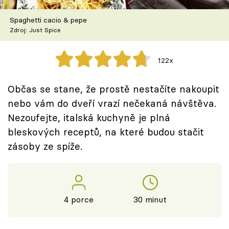
Škola vaření
Spaghetti cacio & pepe
Zdroj: Just Spice
Recepty z TV
Speciál: Cuketa
122x
Těhotnej kuchař
Občas se stane, že prostě nestačíte nakoupit
nebo vám do dveří vrazí nečekaná návštěva.
Sledujte prima+
Nezoufejte, italská kuchyně je plná
bleskových receptů, na které budou stačit
Přihlášení
zásoby ze spíže.
Sledujte nás
4 porce
30 minut