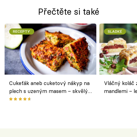
Přečtěte si také
RECEPTY
SLADKÉ
Cukeťák aneb cuketový nákyp na
Vláčný koláč 
plech s uzeným masem – skvělý
mandlemi – l
způsob, jak zpracovat přerostlé
i na oslavu
cukety