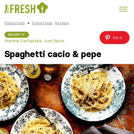
Prima Fresh
■
Prima Fresh
Recepty
Kuře
Polévky k večeři
Rychlé večeře
Trendy:
RECEPTY
Pin it
Martina Čerňanská
,
Just Spice
Česká kuchyně
Čokoláda
Spaghetti cacio & pepe
Témata
Recepty
Články
TV Program