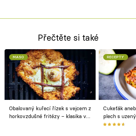
Přečtěte si také
MASO
RECEPTY
Obalovaný kuřecí řízek s vejcem z
Cukeťák aneb
horkovzdušné fritézy – klasika v
plech s uzen
novém pojetí podle Jamieho
způsob, jak z
Olivera
cukety