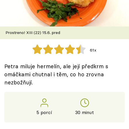
Škola vaření
Recepty z TV
Prostreno! XIII (22) 15.6. pred
Speciál: Cuketa
Těhotnej kuchař
61x
Sledujte prima+
Petra miluje hermelín, ale její předkrm s
omáčkami chutnal i těm, co ho zrovna
Přihlášení
nezbožňují.
Sledujte nás
5 porcí
30 minut