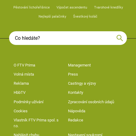
Pěstování lichořeřišnice
Výpočet ascendentu
Tvarohové knedlíky
Nejlepší palačinky
Švestkový koláč
O FTV Prima
Management
Volná místa
Press
Reklama
Castingy a výzvy
HbbTV
Kontakty
Podmínky užívání
Zpracování osobních údajů
Cookies
Nápověda
Vlastník FTV Prima spol. s
Redakce
r.o.
Nahlásit chybu
Nastavení soukromí