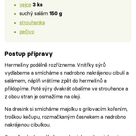
vejce
3 ks
suchý salám
150 g
strouhanka
pečivo
Postup přípravy
Hermelíny podélně rozřízneme. Vnitřky sýrů
vydlabeme a smícháme s nadrobno nakrájenou cibulí a
salámem, náplň vrátíme zpět do hermelínů a
přiklopíme. Poté sýry dvakrát obalíme ve strouhance a
z obou stran je osmažíme na oleji.
Na dresink si smícháme majolku s grilovacím kořením,
troškou kečupu, rozmačkaným česnekem a nadrobno
nakrájenou cibulkou.