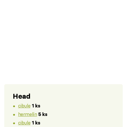
Head
cibule
1 ks
hermelín
5 ks
cibule
1 ks