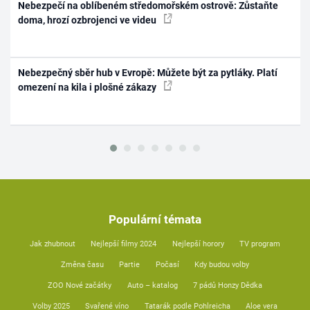
Nebezpečí na oblíbeném středomořském ostrově: Zůstaňte
doma, hrozí ozbrojenci ve videu
Nebezpečný sběr hub v Evropě: Můžete být za pytláky. Platí
omezení na kila i plošné zákazy
Populární témata
Jak zhubnout
Nejlepší filmy 2024
Nejlepší horory
TV program
Změna času
Partie
Počasí
Kdy budou volby
ZOO Nové začátky
Auto – katalog
7 pádů Honzy Dědka
Volby 2025
Svařené víno
Tatarák podle Pohlreicha
Aloe vera