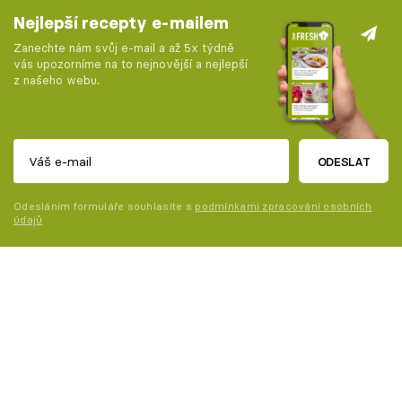
Nejlepší recepty e-mailem
Zanechte nám svůj e-mail a až 5x týdně
vás upozorníme na to nejnovější a nejlepší
z našeho webu.
ODESLAT
Odesláním formuláře souhlasíte s
podmínkami zpracování osobních
údajů