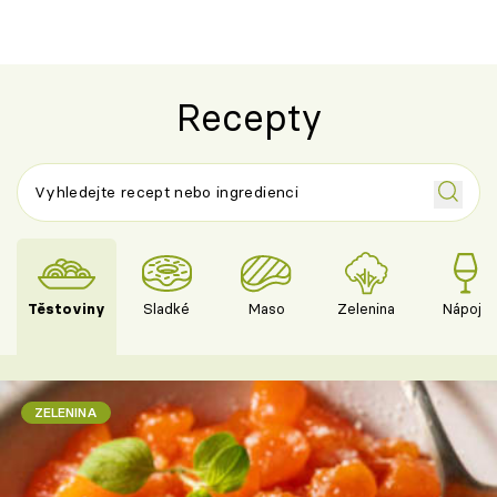
Recepty
Těstoviny
Sladké
Maso
Zelenina
Nápoje
ZELENINA