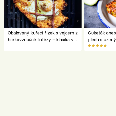
Obalovaný kuřecí řízek s vejcem z
Cukeťák aneb
horkovzdušné fritézy – klasika v
plech s uzen
novém pojetí podle Jamieho
způsob, jak z
Olivera
cukety