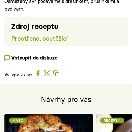
Osmažený sýr podáváme s dresinkem, brusinkami a
pečivem.
Zdroj receptu
Prostřeno, soutěžící
Vstoupit do diskuze
Sdílejte článek
Návrhy pro vás
MASO
RECEPTY