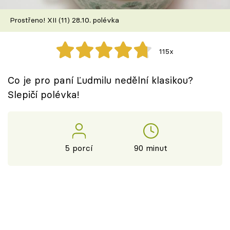
Škola vaření
Prostřeno! XII (11) 28.10. polévka
Recepty z TV
115x
Speciál: Cuketa
Co je pro paní Ľudmilu nedělní klasikou?
Těhotnej kuchař
Slepičí polévka!
Sledujte prima+
Přihlášení
5 porcí
90 minut
Sledujte nás