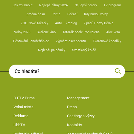
Jak zhubnout
Nejlepší filmy 2024
Nejlepší horory
TV program
Změna času
Partie
Počasí
Kdy budou volby
ZOO Nové začátky
Auto – katalog
7 pádů Honzy Dědka
Volby 2025
Svařené víno
Tatarák podle Pohlreicha
Aloe vera
Pěstování lichořeřišnice
Výpočet ascendentu
Tvarohové knedlíky
Nejlepší palačinky
Švestkový koláč
O FTV Prima
Management
Volná místa
Press
Reklama
Castingy a výzvy
HbbTV
Kontakty