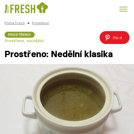
Prima Fresh
■
Prostřeno!
Kuře
Polévky k večeři
Rychlé večeře
Trendy:
PROSTŘENO!
Pin it
Prostřeno, soutěžící
Česká kuchyně
Čokoláda
Prostřeno: Nedělní klasika
Témata
Recepty
Články
TV Program