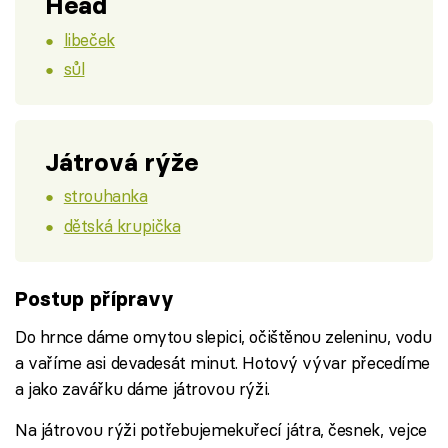
Head
libeček
sůl
Játrová rýže
strouhanka
dětská krupička
Postup přípravy
Do hrnce dáme omytou slepici, očištěnou zeleninu, vodu
a vaříme asi devadesát minut. Hotový vývar přecedíme
a jako zavářku dáme játrovou rýži.
Na játrovou rýži potřebujemekuřecí játra, česnek, vejce