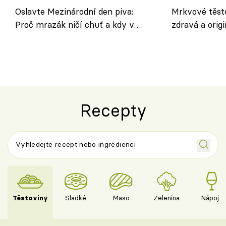
Oslavte Mezinárodní den piva:
Mrkvové těst
Proč mrazák ničí chuť a kdy v
zdravá a origi
horku vsadit na šnyt?
klasiky
Recepty
Těstoviny
Sladké
Maso
Zelenina
Nápoje