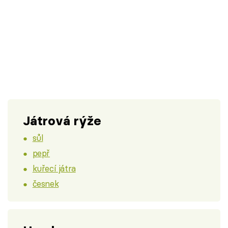
Játrová rýže
sůl
pepř
kuřecí játra
česnek