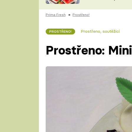
nepotřebujete troubu
ZDENĚK
ČESKO NA TALÍŘI
POHLREICH
Prima Fresh
■
Prostřeno!
KAROLÍNA,
JAROSLAV SAPÍK
DOMÁCÍ
Prostřeno, soutěžící
PROSTŘENO!
KUCHAŘKA
KAROLÍNA
KAMBERSKÁ
Prostřeno: Mini