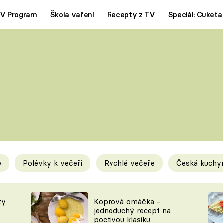
V Program
Škola vaření
Recepty z TV
Speciál: Cuketa
Polévky
Saláty
ČESKÁ KLASIKA
TĚSTOVIN
SILNÉ VÝVARY
SLADKÉ
KRÉMOVÉ
BEZMASÁ J
e
Polévky k večeři
Rychlé večeře
Česká kuchy
y
Tipy a triky
Novink
zy
Koprová omáčka -
jednoduchý recept na
poctivou klasiku
KAM ZA JÍDLEM
BLOG