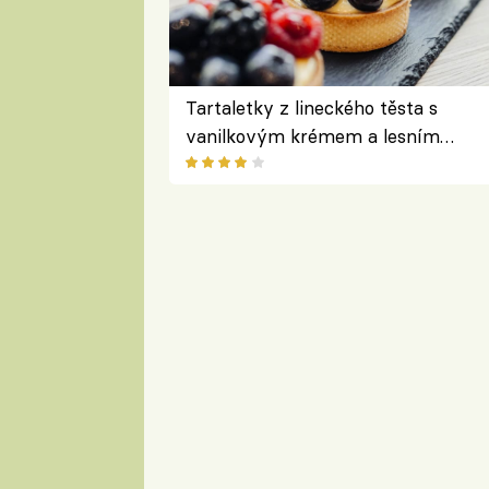
Tartaletky z lineckého těsta s
vanilkovým krémem a lesním
ovocem podle Bread Society