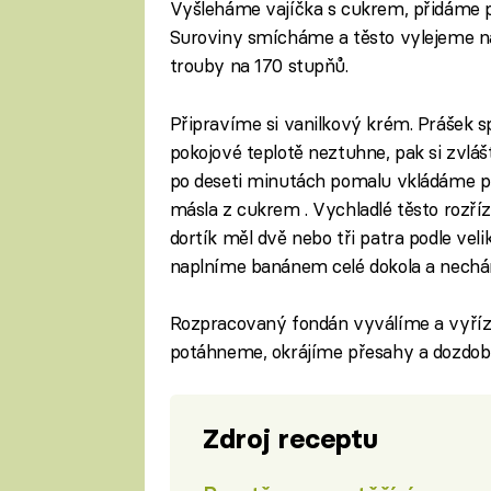
Vyšleháme vajíčka s cukrem, přidáme p
Suroviny smícháme a těsto vylejeme 
trouby na 170 stupňů.
Připravíme si vanilkový krém. Prášek s
pokojové teplotě neztuhne, pak si zv
po deseti minutách pomalu vkládáme p
másla z cukrem . Vychladlé těsto rozří
dortík měl dvě nebo tři patra podle v
naplníme banánem celé dokola a nechá
Rozpracovaný fondán vyválíme a vyřízn
potáhneme, okrájíme přesahy a dozdob
Zdroj receptu