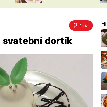
ŠÉFREDAK
VYCHYTÁVKY
SOUTĚŽ FR
NA NÁKUPECH
ČASOPIS
Hi
Pin it
 svatební dortík