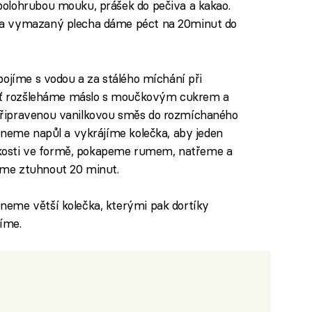
olohrubou mouku, prášek do pečiva a kakao.
na vymazaný plecha dáme péct na 20minut do
pojíme s vodou a za stálého míchání při
lášť rozšleháme máslo s moučkovým cukrem a
řipravenou vanilkovou směs do rozmíchaného
zneme napůl a vykrájíme kolečka, aby jeden
elikosti ve formě, pokapeme rumem, natřeme a
me ztuhnout 20 minut.
eme větší kolečka, kterými pak dortíky
íme.