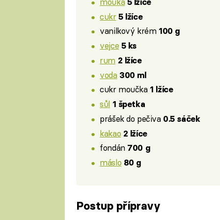
mouka
5 lžíce
cukr
5 lžíce
vanilkový krém
100 g
vejce
5 ks
rum
2 lžíce
voda
300 ml
cukr moučka
1 lžíce
sůl
1 špetka
prášek do pečiva
0.5 sáček
kakao
2 lžíce
fondán
700 g
máslo
80 g
Postup přípravy