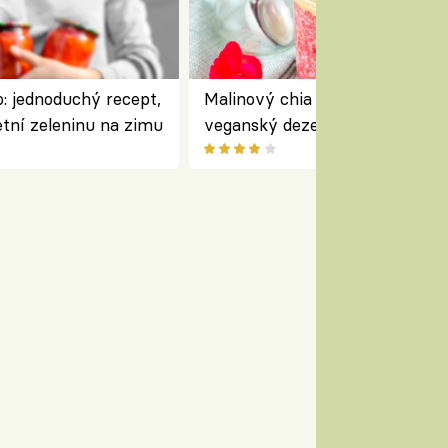
: jednoduchý recept,
Malinový chia pudink s kokose
etní zeleninu na zimu
veganský dezert plný ovoce a
ořechů