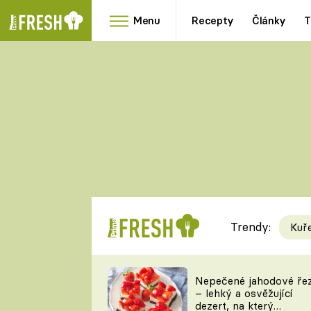
Menu
Recepty
Články
T
Oblíbené
Přílohy
recepty
HRANOLKY
HOUBY
KNEDLÍKY
DÝNĚ
KAŠE
RYCHLOVKY
Trendy:
Kuř
Populární
Videorecept
Nepečené jahodové ře
– lehký a osvěžující
kuchaři
dezert, na který
TEĎ VAŘÍ ŠÉF!