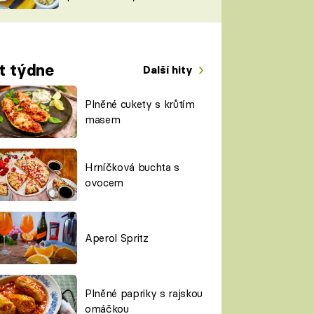
TORKY
ESH
t týdne
Další hity
Plněné cukety s krůtím
masem
Hrníčková buchta s
ovocem
Aperol Spritz
Plněné papriky s rajskou
omáčkou