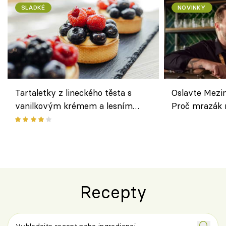
SLADKÉ
NOVINKY
Tartaletky z lineckého těsta s
Oslavte Mezin
vanilkovým krémem a lesním
Proč mrazák n
ovocem podle Bread Society
horku vsadit 
Recepty