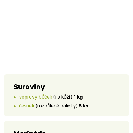
Suroviny
vepřový bůček
(i s kůží)
1 kg
česnek
(rozpůlené paličky)
5 ks