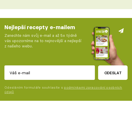
Nejlepší recepty e-mailem
Zanechte nám svůj e-mail a až 5x týdně
vás upozorníme na to nejnovější a nejlepší
z našeho webu.
ODESLAT
Odesláním formuláře souhlasíte s
podmínkami zpracování osobních
údajů