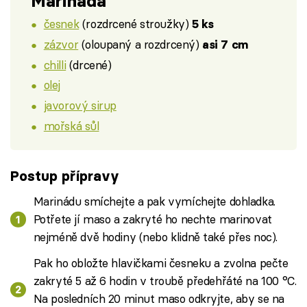
Marináda
česnek
(rozdrcené stroužky)
5 ks
zázvor
(oloupaný a rozdrcený)
asi 7 cm
chilli
(drcené)
olej
javorový sirup
mořská sůl
Postup přípravy
Marinádu smíchejte a pak vymíchejte dohladka.
Potřete jí maso a zakryté ho nechte marinovat
nejméně dvě hodiny (nebo klidně také přes noc).
Pak ho obložte hlavičkami česneku a zvolna pečte
zakryté 5 až 6 hodin v troubě předehřáté na 100 °C.
Na posledních 20 minut maso odkryjte, aby se na