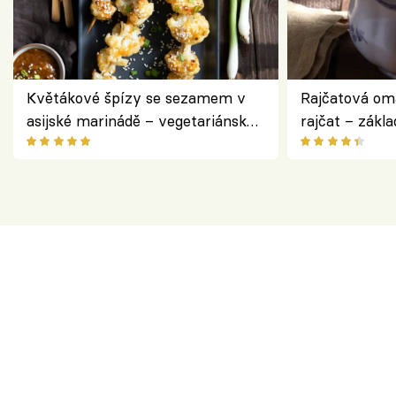
Květákové špízy se sezamem v
Rajčatová om
asijské marinádě – vegetariánská
rajčat – zákla
chuťovka z grilu