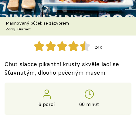
Škola vaření
Recepty z TV
Marinovaný bůček se zázvorem
Zdroj: Gurmet
Speciál: Cuketa
24x
Těhotnej kuchař
Chuť sladce pikantní krusty skvěle ladí se
Sledujte prima+
šťavnatým, dlouho pečeným masem.
Přihlášení
6 porcí
60 minut
Sledujte nás