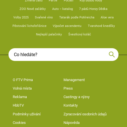
Změna času
Partie
Počasí
Kdy budou volby
ZOO Nové začátky
Auto – katalog
7 pádů Honzy Dědka
Volby 2025
Svařené víno
Tatarák podle Pohlreicha
Aloe vera
Pěstování lichořeřišnice
Výpočet ascendentu
Tvarohové knedlíky
Nejlepší palačinky
Švestkový koláč
O FTV Prima
Management
Volná místa
Press
Reklama
Castingy a výzvy
HbbTV
Kontakty
Podmínky užívání
Zpracování osobních údajů
Cookies
Nápověda