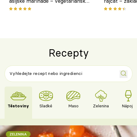
asijské marinádě – vegetariánská
rajčat – zákla
chuťovka z grilu
Recepty
Těstoviny
Sladké
Maso
Zelenina
Nápoje
ZELENINA