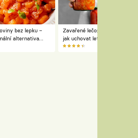
oviny bez lepku –
Zavařené lečo: jednoduchý rece
nální alternativa
jak uchovat letní zeleninu na 