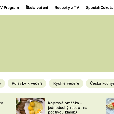
V Program
Škola vaření
Recepty z TV
Speciál: Cuketa
Polévky
Saláty
ČESKÁ KLASIKA
TĚSTOVIN
SILNÉ VÝVARY
SLADKÉ
KRÉMOVÉ
BEZMASÁ J
e
Polévky k večeři
Rychlé večeře
Česká kuchy
y
Tipy a triky
Novink
zy
Koprová omáčka -
jednoduchý recept na
poctivou klasiku
KAM ZA JÍDLEM
BLOG