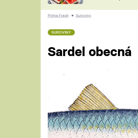
nepotřebujete troubu
ZDENĚK
ČESKO NA TALÍŘI
POHLREICH
Prima Fresh
■
Suroviny
KAROLÍNA,
JAROSLAV SAPÍK
DOMÁCÍ
SUROVINY
KUCHAŘKA
KAROLÍNA
KAMBERSKÁ
Sardel obecná