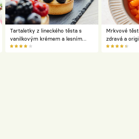
Tartaletky z lineckého těsta s
Mrkvové těst
vanilkovým krémem a lesním
zdravá a origi
ovocem podle Bread Society
klasiky