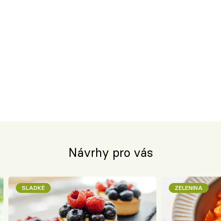
Návrhy pro vás
SLADKÉ
ZELENINA