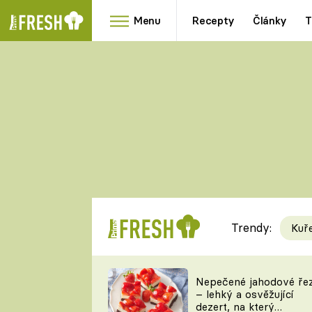
Menu
Recepty
Články
T
Oblíbené
Přílohy
recepty
HRANOLKY
HOUBY
KNEDLÍKY
DÝNĚ
KAŠE
RYCHLOVKY
Trendy:
Kuř
Populární
Videorecept
Nepečené jahodové ře
– lehký a osvěžující
kuchaři
dezert, na který
TEĎ VAŘÍ ŠÉF!