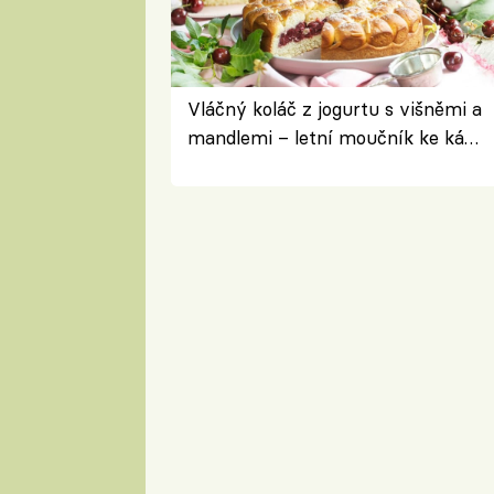
Vláčný koláč z jogurtu s višněmi a
mandlemi – letní moučník ke kávě
i na oslavu