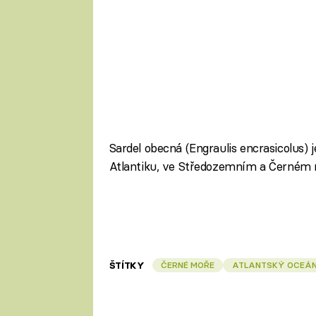
Sardel obecná (Engraulis encrasicolus) j
Atlantiku, ve Středozemním a Černém m
ŠTÍTKY
ČERNÉ MOŘE
ATLANTSKÝ OCEÁ