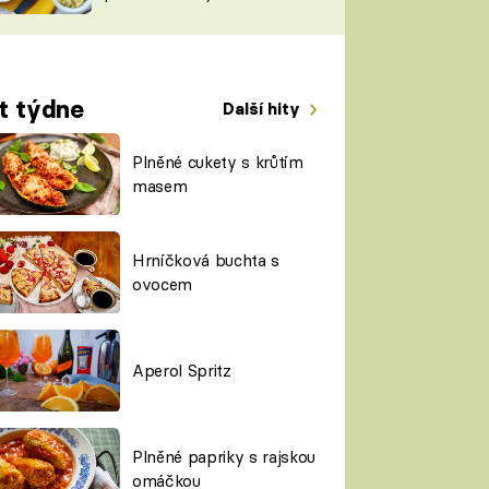
TORKY
ESH
t týdne
Další hity
Plněné cukety s krůtím
masem
Hrníčková buchta s
ovocem
Aperol Spritz
Plněné papriky s rajskou
omáčkou