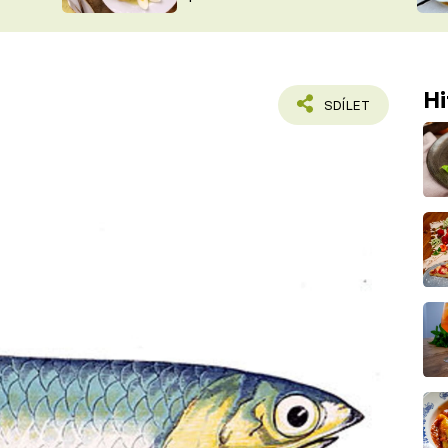
ŠÉFREDAK
VYCHYTÁVKY
SOUTĚŽ FR
NA NÁKUPECH
ČASOPIS
Hi
SDÍLET