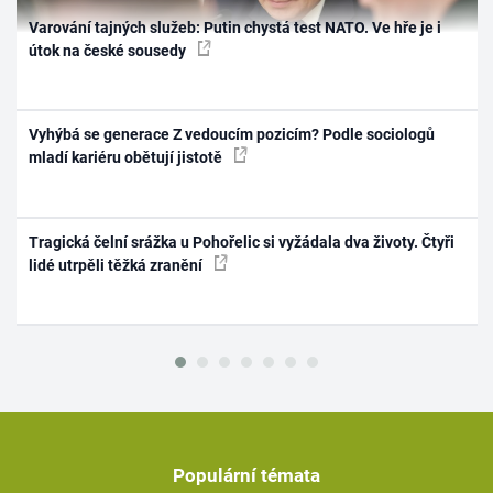
Varování tajných služeb: Putin chystá test NATO. Ve hře je i
útok na české sousedy
Vyhýbá se generace Z vedoucím pozicím? Podle sociologů
mladí kariéru obětují jistotě
Tragická čelní srážka u Pohořelic si vyžádala dva životy. Čtyři
lidé utrpěli těžká zranění
Populární témata