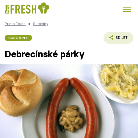
Prima Fresh
■
Suroviny
Kuře
Polévky k večeři
Rychlé večeře
Trendy:
SUROVINY
SDÍLET
Česká kuchyně
Čokoláda
Debrecínské párky
Témata
Recepty
Články
TV Program