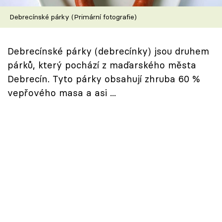
Škola vaření
Debrecínské párky (Primární fotografie)
Recepty z TV
Debrecínské párky (debrecínky) jsou druhem
Speciál: Cuketa
párků, který pochází z maďarského města
Debrecín. Tyto párky obsahují zhruba 60 %
Těhotnej kuchař
vepřového masa a asi ...
Sledujte prima+
Přihlášení
Sledujte nás