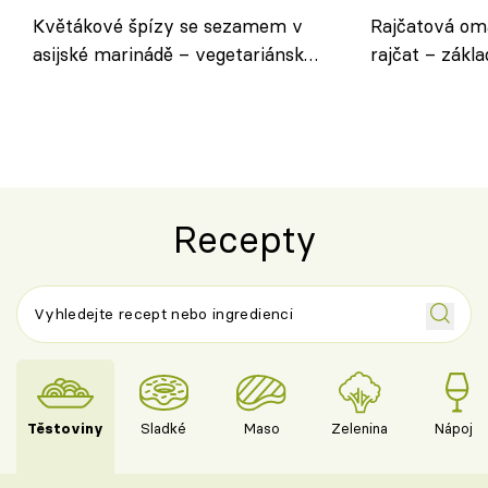
Květákové špízy se sezamem v
Rajčatová om
asijské marinádě – vegetariánská
rajčat – zákla
chuťovka z grilu
Recepty
Těstoviny
Sladké
Maso
Zelenina
Nápoje