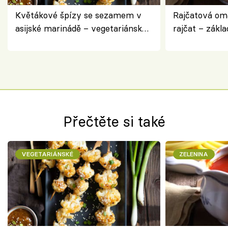
Květákové špízy se sezamem v
Rajčatová om
asijské marinádě – vegetariánská
rajčat – zákla
chuťovka z grilu
Přečtěte si také
VEGETARIÁNSKÉ
ZELENINA