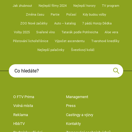
Jak zhubnout
Nejlepší filmy 2024
Nejlepší horory
TV program
Změna času
Partie
Počasí
Kdy budou volby
ZOO Nové začátky
Auto – katalog
7 pádů Honzy Dědka
Volby 2025
Svařené víno
Tatarák podle Pohlreicha
Aloe vera
Pěstování lichořeřišnice
Výpočet ascendentu
Tvarohové knedlíky
Nejlepší palačinky
Švestkový koláč
O FTV Prima
Management
Volná místa
Press
Reklama
Castingy a výzvy
HbbTV
Kontakty