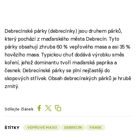
Debrecínské párky (debrecínky) jsou druhem párků,
který pochází z maďarského města Debrecín. Tyto
párky obsahují zhruba 60 % vepřového masa a asi 35 %
hovězího masa. Typickou chuť dodává výrobku směs
koření, jehož dominantu tvoří maďarská paprika a
česnek. Debrecínské párky se plní nejčastěji do
skopových střívek. Obsah debrecínských párků je hrubě
zrnitý.
Sdílejte článek
ŠTÍTKY
VEPŘOVÉ MASO
DEBRECÍN
PÁREK