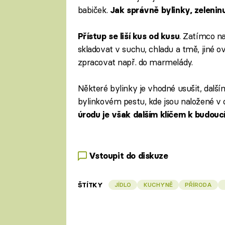
babiček.
Jak správně bylinky, zelenin
. Zatímco na
Přístup se liší kus od kusu
skladovat v suchu, chladu a tmě, jiné 
zpracovat např. do marmelády.
Některé bylinky je vhodné usušit, dalš
bylinkovém pestu, kde jsou naložené v o
úrodu je však dalším klíčem k budou
Vstoupit do diskuze
ŠTÍTKY
JÍDLO
KUCHYNĚ
PŘÍRODA