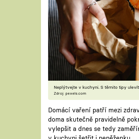
Neplýtvejte v kuchyni. S těmito tipy uleví
Zdroj: pexels.com
Domácí vaření patří mezi zdra
doma skutečně pravidelně pokrm
vylepšit a dnes se tedy zaměřím
v kuchyni šetřit i peněženku.