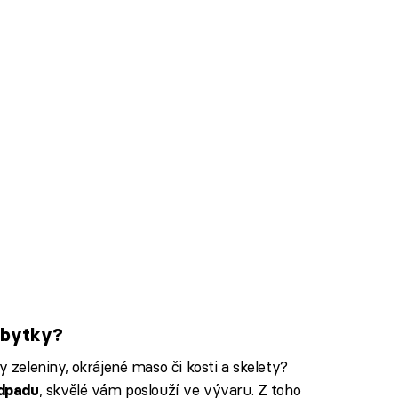
zbytky?
eleniny, okrájené maso či kosti a skelety?
, skvělé vám poslouží ve vývaru. Z toho
odpadu