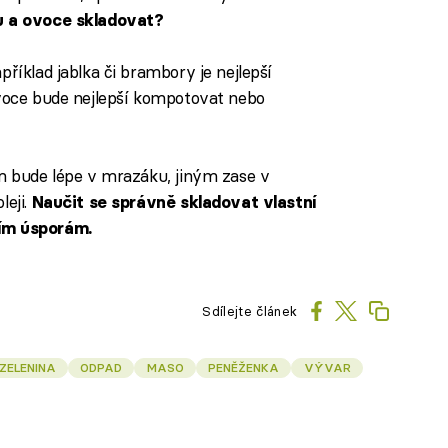
u a ovoce skladovat?
příklad jablka či brambory je nejlepší
ovoce bude nejlepší kompotovat nebo
ím bude lépe v mrazáku, jiným zase v
leji.
Naučit se správně skladovat vlastní
cím úsporám.
Sdílejte článek
ZELENINA
ODPAD
MASO
PENĚŽENKA
VÝVAR