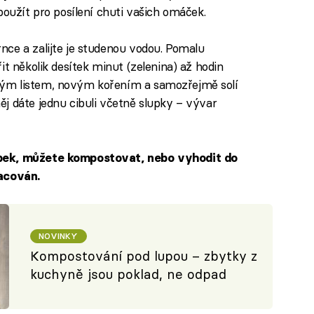
použít pro posílení chuti vašich omáček.
ce a zalijte je studenou vodou. Pomalu
it několik desítek minut (zelenina) až hodin
ým listem, novým kořením a samozřejmě solí
j dáte jednu cibuli včetně slupky – vývar
ápek, můžete kompostovat, nebo vyhodit do
racován.
NOVINKY
Kompostování pod lupou – zbytky z
kuchyně jsou poklad, ne odpad