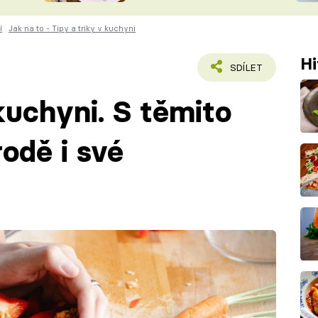
ŠÉFREDAK
VYCHYTÁVKY
í
Jak na to - Tipy a triky v kuchyni
SOUTĚŽ FR
NA NÁKUPECH
Hi
ČASOPIS
SDÍLET
kuchyni. S těmito
rodě i své