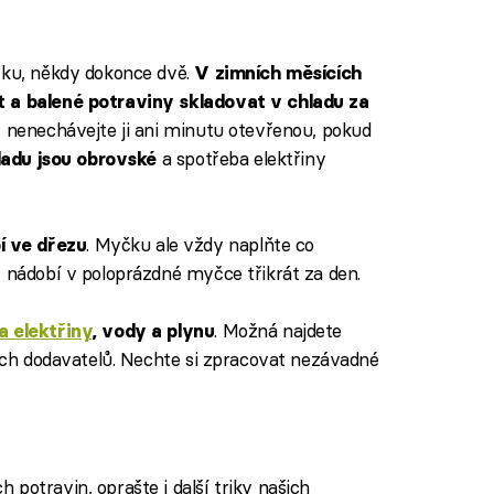
čku, někdy dokonce dvě.
V zimních měsících
t a balené potraviny skladovat v chladu za
e, nenechávejte ji ani minutu otevřenou, pokud
a spotřeba elektřiny
ladu jsou obrovské
. Myčku ale vždy naplňte co
í ve dřezu
t nádobí v poloprázdné myčce třikrát za den.
. Možná najdete
a elektřiny
, vody a plynu
ných dodavatelů. Nechte si zpracovat nezávadné
potravin, oprašte i další triky našich