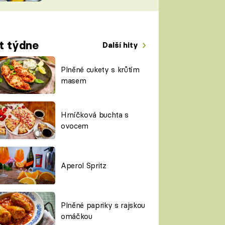
TORKY
ESH
t týdne
Další hity
Plněné cukety s krůtím
masem
Hrníčková buchta s
ovocem
Aperol Spritz
Plněné papriky s rajskou
omáčkou