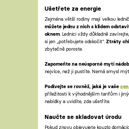
Ušetřete za energie
Zejména větší rodiny mají velkou ledni
můžete jednu z nich s klidem odstavi
. Lednici vždy důkladně zavírejt
oknem
si jen „potřebujete odskočit“.
Ztráty ch
zbytečně poroste.
Zapomeňte na neúsporné mytí nádob
nejvíce, než ji pustíte. Nemá smysl mý
Podívejte se rovněž, jaká je vaše
cen
příležitosti k výhodnějším tarifům i ji
nabídky a uvidíte, zda ušetříte.
Naučte se skladovat úrodu
Pokud znovu objevujete kouzlo domácích 