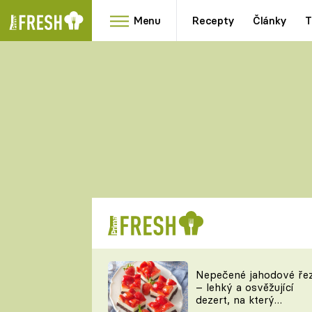
Menu
Recepty
Články
T
Oblíbené
Přílohy
recepty
HRANOLKY
HOUBY
KNEDLÍKY
DÝNĚ
KAŠE
RYCHLOVKY
Nepečené jahodové ře
Populární
Videorecept
– lehký a osvěžující
kuchaři
dezert, na který
TEĎ VAŘÍ ŠÉF!