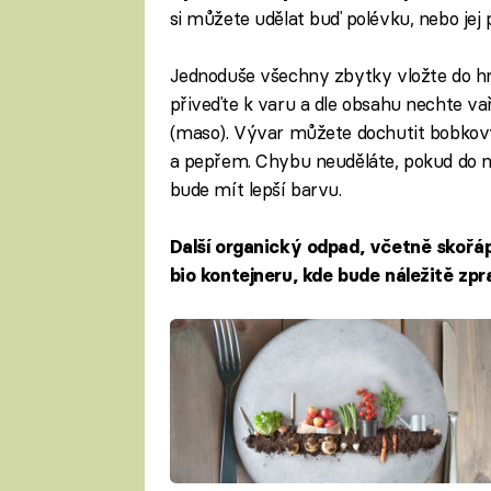
si můžete udělat buď polévku, nebo jej 
Jednoduše všechny zbytky vložte do hrn
přiveďte k varu a dle obsahu nechte vař
(maso). Vývar můžete dochutit bobkov
a pepřem. Chybu neuděláte, pokud do ně
bude mít lepší barvu.
Další organický odpad, včetně skoř
bio kontejneru, kde bude náležitě zp