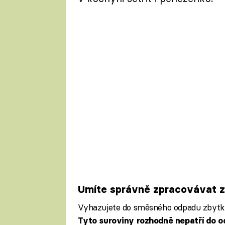
Umíte správně zpracovávat 
Vyhazujete do směsného odpadu zbytky z
Tyto suroviny rozhodně nepatří do 