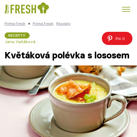
Prima Fresh
■
Prima Fresh
Recepty
Kuře
Polévky k večeři
Rychlé večeře
Trendy:
RECEPTY
Pin it
Jana Vašáková
Česká kuchyně
Čokoláda
Květáková polévka s lososem
Témata
Recepty
Články
TV Program