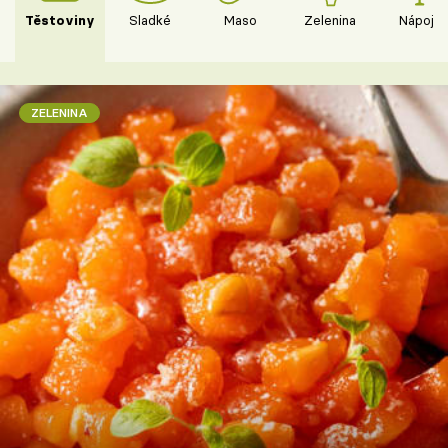
Těstoviny
Sladké
Maso
Zelenina
Nápoje
ZELENINA