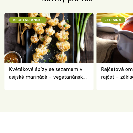
VEGETARIÁNSKÉ
ZELENINA
Květákové špízy se sezamem v
Rajčatová om
asijské marinádě – vegetariánská
rajčat – zákla
chuťovka z grilu