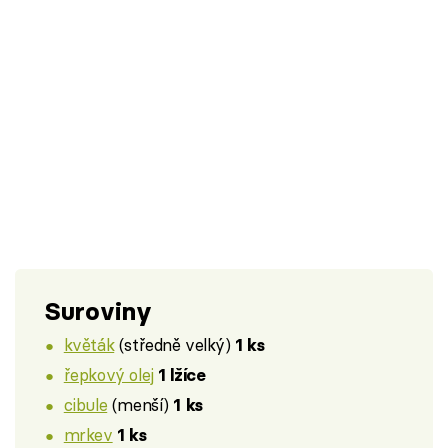
Suroviny
květák
(středně velký)
1 ks
řepkový olej
1 lžíce
cibule
(menší)
1 ks
mrkev
1 ks