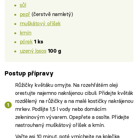
sůl
pepř
(čerstvě namletý)
muškátový oříšek
kmín
pórek
1 ks
uzený losos
100 g
Postup přípravy
Růžičky květáku omyjte. Na rozehřátém oleji
orestujte najemno nakrájenou cibuli. Přidejte květák
rozdělený na růžičky a na malé kostičky nakrájenou
mrkev. Podlijte 1,5 l vody nebo domácím
zeleninovým vývarem. Opepřete a osolte. Přidejte
nastrouhaný muškátový oříšek a kmín.
Vařte asi 10 minut, poté vmíchejte na kolečka