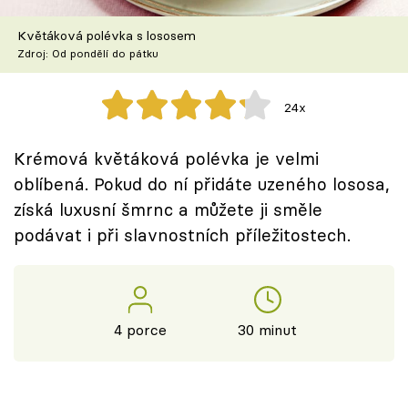
Škola vaření
Květáková polévka s lososem
Zdroj: Od pondělí do pátku
Recepty z TV
Speciál: Cuketa
24x
Těhotnej kuchař
Krémová květáková polévka je velmi
oblíbená. Pokud do ní přidáte uzeného lososa,
Sledujte prima+
získá luxusní šmrnc a můžete ji směle
podávat i při slavnostních příležitostech.
Přihlášení
Sledujte nás
4 porce
30 minut