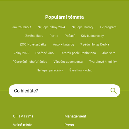
Populární témata
Jak zhubnout
Nejlepší filmy 2024
Nejlepší horory
TV program
Změna času
Partie
Počasí
Kdy budou volby
ZOO Nové začátky
Auto – katalog
7 pádů Honzy Dědka
Volby 2025
Svařené víno
Tatarák podle Pohlreicha
Aloe vera
Pěstování lichořeřišnice
Výpočet ascendentu
Tvarohové knedlíky
Nejlepší palačinky
Švestkový koláč
O FTV Prima
Management
Volná místa
Press