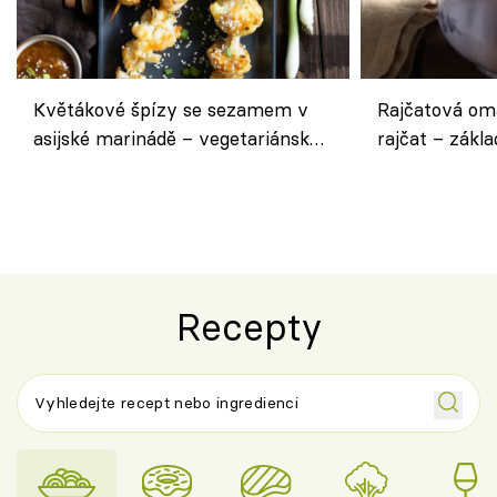
Květákové špízy se sezamem v
Rajčatová om
asijské marinádě – vegetariánská
rajčat – zákla
chuťovka z grilu
Recepty