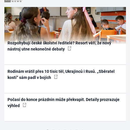
Rozpohybují české školství ředitelé? Resort věří, že nový
nástroj utne nekonečné debaty
Rodinám vrátil přes 10 tisíc těl, Ukrajinců i Rusů. „Sběratel
kostí“ sám padl v bojích
Počasí do konce prázdnin může překvapit. Detaily prozrazuje
výhled