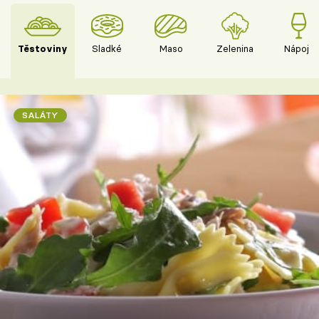
Těstoviny
Sladké
Maso
Zelenina
Nápoje
SALÁTY