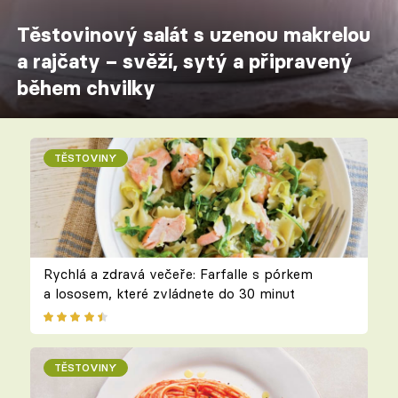
Těstovinový salát s uzenou makrelou
a rajčaty – svěží, sytý a připravený
během chvilky
TĚSTOVINY
Rychlá a zdravá večeře: Farfalle s pórkem
a lososem, které zvládnete do 30 minut
TĚSTOVINY