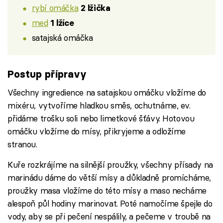
rybí omáčka
2 lžička
med
1 lžíce
satajská omáčka
Postup přípravy
Všechny ingredience na satajskou omáčku vložíme do
mixéru, vytvoříme hladkou směs, ochutnáme, ev.
přidáme trošku soli nebo limetkové šťávy. Hotovou
omáčku vložíme do mísy, přikryjeme a odložíme
stranou.
Kuře rozkrájíme na silnější proužky, všechny přísady na
marinádu dáme do větší mísy a důkladně promícháme,
proužky masa vložíme do této mísy a maso necháme
alespoň půl hodiny marinovat. Poté namočíme špejle do
vody, aby se při pečení nespálily, a pečeme v troubě na