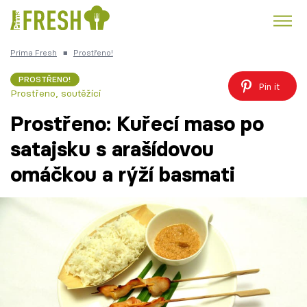
Prima Fresh
■
Prostřeno!
Kuře
Polévky k večeři
Rychlé večeře
Trendy:
PROSTŘENO!
Pin it
Prostřeno, soutěžící
Česká kuchyně
Čokoláda
Prostřeno: Kuřecí maso po
satajsku s arašídovou
omáčkou a rýží basmati
Témata
Recepty
Články
TV Program