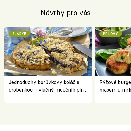
Návrhy pro vás
SLADKÉ
PŘÍLOHY
Jednoduchý borůvkový koláč s
Rýžové burge
drobenkou – vláčný moučník plný
masem a mrk
ovoce
salátem – leh