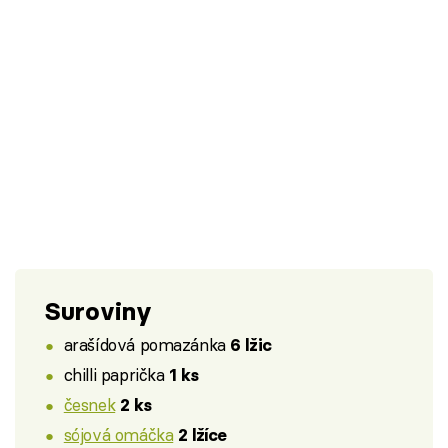
Suroviny
arašídová pomazánka
6 lžic
chilli paprička
1 ks
česnek
2 ks
sójová omáčka
2 lžíce