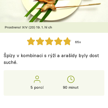
Škola vaření
Recepty z TV
Prostreno! XIV (20) 19. 1. hl ch
Speciál: Cuketa
Těhotnej kuchař
65x
Sledujte prima+
Špízy v kombinaci s rýží a arašídy byly dost
suché.
Přihlášení
Sledujte nás
5 porcí
90 minut