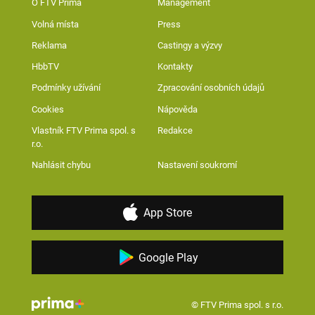
O FTV Prima
Management
Volná místa
Press
Reklama
Castingy a výzvy
HbbTV
Kontakty
Podmínky užívání
Zpracování osobních údajů
Cookies
Nápověda
Vlastník FTV Prima spol. s
Redakce
r.o.
Nahlásit chybu
Nastavení soukromí
App Store
Google Play
© FTV Prima spol. s r.o.