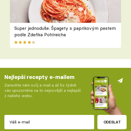
Super jednoduše: Špagety s paprikovým pestem
podle Zdeňka Pohlreicha
Nejlepší recepty e-mailem
Zanechte nám svůj e-mail a až 5x týdně
vás upozorníme na to nejnovější a nejlepší
z našeho webu.
ODESLAT