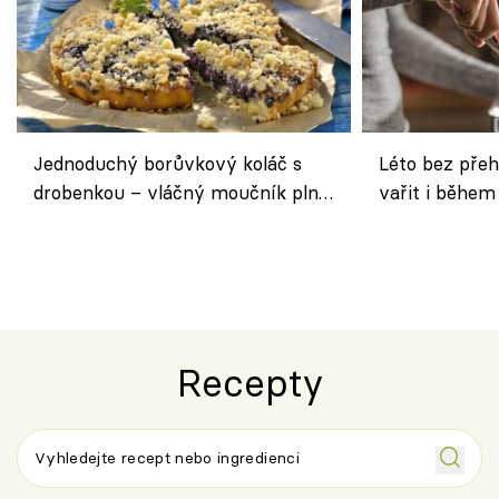
Jednoduchý borůvkový koláč s
Léto bez přeh
drobenkou – vláčný moučník plný
vařit i během
ovoce
Recepty