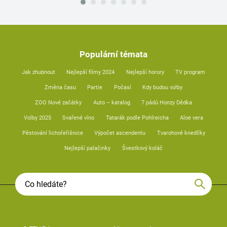
Populární témata
Jak zhubnout
Nejlepší filmy 2024
Nejlepší horory
TV program
Změna času
Partie
Počasí
Kdy budou volby
ZOO Nové začátky
Auto – katalog
7 pádů Honzy Dědka
Volby 2025
Svařené víno
Tatarák podle Pohlreicha
Aloe vera
Pěstování lichořeřišnice
Výpočet ascendentu
Tvarohové knedlíky
Nejlepší palačinky
Švestkový koláč