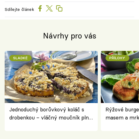
Sdílejte článek
Návrhy pro vás
SLADKÉ
PŘÍLOHY
Jednoduchý borůvkový koláč s
Rýžové burge
drobenkou – vláčný moučník plný
masem a mrk
ovoce
salátem – leh