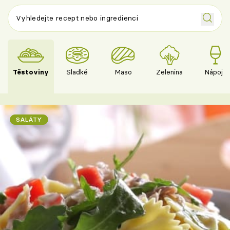
Těstoviny
Sladké
Maso
Zelenina
Nápoje
SALÁTY