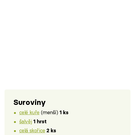
Suroviny
celé kuře
(menší)
1 ks
šalvěj
1 hrst
celá skořice
2 ks