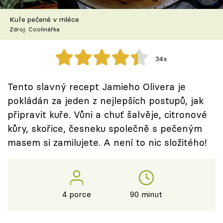
Škola vaření
Kuře pečené v mléce
Zdroj: Coolinářka
Recepty z TV
Speciál: Cuketa
34x
Těhotnej kuchař
Tento slavný recept Jamieho Olivera je
pokládán za jeden z nejlepších postupů, jak
Sledujte prima+
připravit kuře. Vůni a chuť šalvěje, citronové
kůry, skořice, česneku společně s pečeným
Přihlášení
masem si zamilujete. A není to nic složitého!
Sledujte nás
4 porce
90 minut