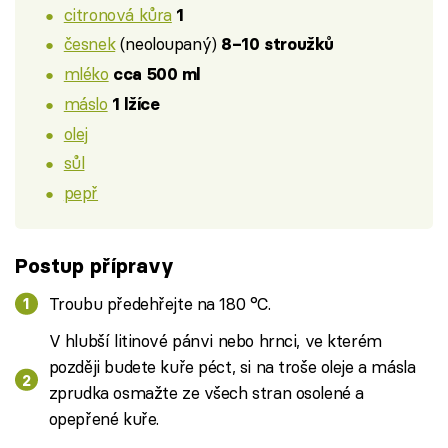
citronová kůra
1
česnek
(neoloupaný)
8–10 stroužků
mléko
cca 500 ml
máslo
1 lžíce
olej
sůl
pepř
Postup přípravy
Troubu předehřejte na 180 °C.
V hlubší litinové pánvi nebo hrnci, ve kterém
později budete kuře péct, si na troše oleje a másla
zprudka osmažte ze všech stran osolené a
opepřené kuře.