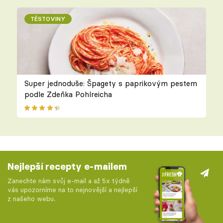
TĚSTOVINY
Super jednoduše: Špagety s paprikovým pestem
podle Zdeňka Pohlreicha
Nejlepší recepty e-mailem
Zanechte nám svůj e-mail a až 5x týdně
vás upozorníme na to nejnovější a nejlepší
z našeho webu.