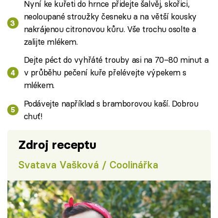
Nyní ke kuřeti do hrnce přidejte šalvěj, skořici,
neoloupané stroužky česneku a na větší kousky
nakrájenou citronovou kůru. Vše trochu osolte a
zalijte mlékem.
Dejte péct do vyhřáté trouby asi na 70–80 minut a
v průběhu pečení kuře přelévejte výpekem s
mlékem.
Podávejte například s bramborovou kaší. Dobrou
chuť!
Zdroj receptu
Svatava Vašková / Coolinářka