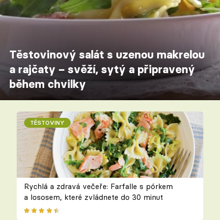
Těstovinový salát s uzenou makrelou
a rajčaty – svěží, sytý a připravený
během chvilky
TĚSTOVINY
Rychlá a zdravá večeře: Farfalle s pórkem
a lososem, které zvládnete do 30 minut