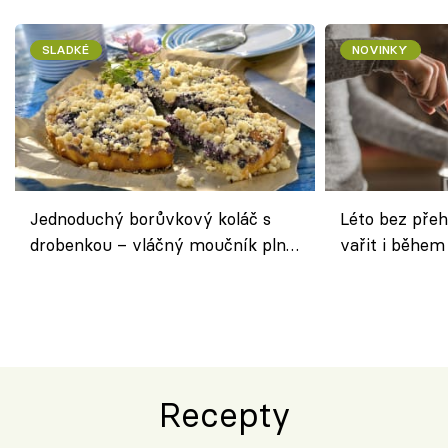
SLADKÉ
NOVINKY
Jednoduchý borůvkový koláč s
Léto bez přeh
drobenkou – vláčný moučník plný
vařit i během
ovoce
Recepty