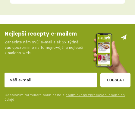
Nejlepší recepty e-mailem
Zanechte nám svůj e-mail a až 5x týdně
vás upozorníme na to nejnovější a nejlepší
z našeho webu.
ODESLAT
Odesláním formuláře souhlasíte s
podmínkami zpracování osobních
údajů