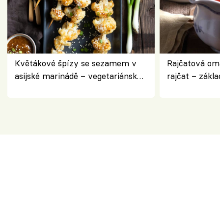
Květákové špízy se sezamem v
Rajčatová om
asijské marinádě – vegetariánská
rajčat – zákla
chuťovka z grilu