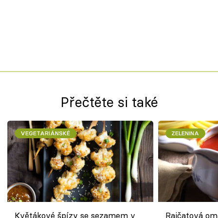
Přečtěte si také
VEGETARIÁNSKÉ
ZELENINA
Květákové špízy se sezamem v
Rajčatová om