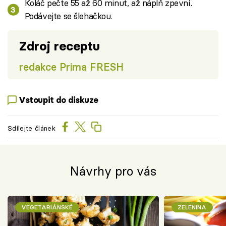
Koláč pečte 55 až 60 minut, až náplň zpevní.
Podávejte se šlehačkou.
Zdroj receptu
redakce Prima FRESH
Vstoupit do diskuze
Sdílejte článek
Návrhy pro vás
VEGETARIÁNSKÉ
ZELENINA