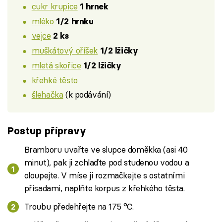
cukr krupice
1 hrnek
mléko
1/2 hrnku
vejce
2 ks
muškátový oříšek
1/2 lžičky
mletá skořice
1/2 lžičky
křehké těsto
šlehačka
(k podávání)
Postup přípravy
Bramboru uvařte ve slupce doměkka (asi 40
minut), pak ji zchlaďte pod studenou vodou a
oloupejte. V míse ji rozmačkejte s ostatními
přísadami, naplňte korpus z křehkého těsta.
Troubu předehřejte na 175 °C.