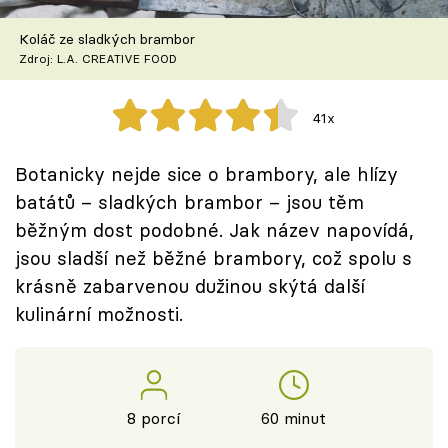
Škola vaření
Koláč ze sladkých brambor
Zdroj: L.A. CREATIVE FOOD
Recepty z TV
Speciál: Cuketa
41x
Těhotnej kuchař
Botanicky nejde sice o brambory, ale hlízy
batátů – sladkých brambor – jsou těm
Sledujte prima+
běžným dost podobné. Jak název napovídá,
jsou sladší než běžné brambory, což spolu s
Přihlášení
krásně zabarvenou dužinou skýtá další
kulinární možnosti.
Sledujte nás
8 porcí
60 minut