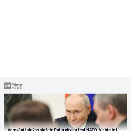
Varování tajných služeb: Putin chystá test NATO. Ve hře je i