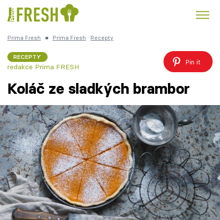
Prima Fresh
■
Prima Fresh
Recepty
Kuře
Polévky k večeři
Rychlé večeře
Trendy:
RECEPTY
Pin it
redakce Prima FRESH
Česká kuchyně
Čokoláda
Koláč ze sladkých brambor
Témata
Recepty
Články
TV Program