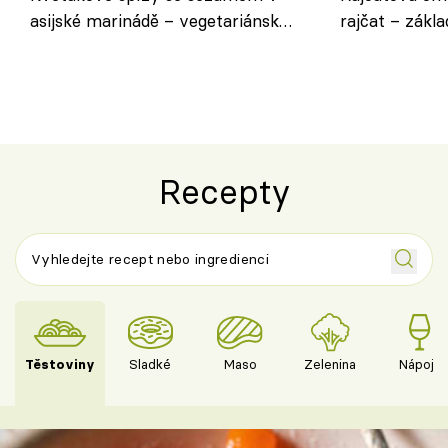
asijské marinádě – vegetariánská
rajčat – zákla
chuťovka z grilu
Recepty
Těstoviny
Sladké
Maso
Zelenina
Nápoje