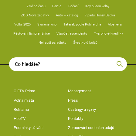
Změna času
Partie
Počasí
Kdy budou volby
ZOO Nové začátky
Auto – katalog
7 pádů Honzy Dědka
Volby 2025
Svařené víno
Tatarák podle Pohlreicha
Aloe vera
Pěstování lichořeřišnice
Výpočet ascendentu
Tvarohové knedlíky
Nejlepší palačinky
Švestkový koláč
O FTV Prima
Management
Volná místa
Press
Reklama
Castingy a výzvy
HbbTV
Kontakty
Podmínky užívání
Zpracování osobních údajů