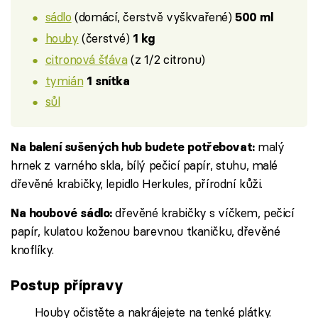
sádlo
(domácí, čerstvě vyškvařené)
500 ml
houby
(čerstvé)
1 kg
citronová šťáva
(z 1/2 citronu)
tymián
1 snítka
sůl
malý
Na balení sušených hub budete potřebovat:
hrnek z varného skla, bílý pečicí papír, stuhu, malé
dřevěné krabičky, lepidlo Herkules, přírodní kůži.
dřevěné krabičky s víčkem, pečicí
Na houbové sádlo:
papír, kulatou koženou barevnou tkaničku, dřevěné
knoflíky.
Postup přípravy
Houby očistěte a nakrájejete na tenké plátky.