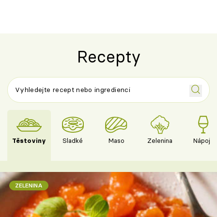
Recepty
Těstoviny
Sladké
Maso
Zelenina
Nápoje
ZELENINA