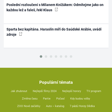
Poslední rozloučení s Milanem Knížákem: Odmítejme jako on
každou lež a faleš, řekl Klaus
Sparta bez kapitána. Haraslín míří do Saúdské Arábie, uvádí
zdroje
Populární témata
Jak zhubnout
Nejlepší filmy 2024
Nejlepší horory
TV program
Změna času
Partie
Počasí
Kdy budou volby
ZOO Nové začátky
Auto – katalog
7 pádů Honzy Dědka