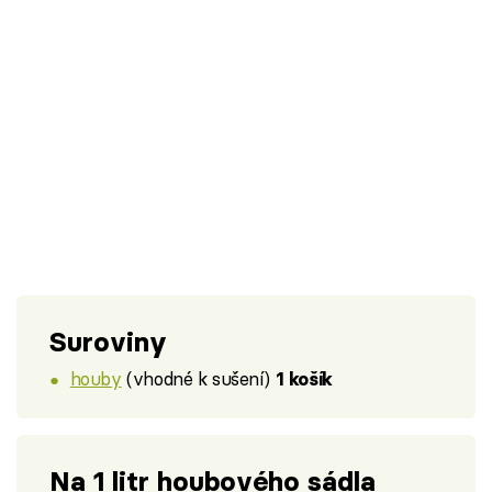
Suroviny
houby
(vhodné k sušení)
1 košík
Na 1 litr houbového sádla