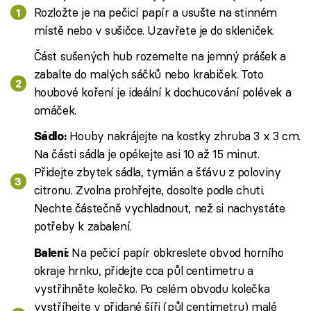
Rozložte je na pečicí papír a usušte na stinném
místě nebo v sušičce. Uzavřete je do skleniček.
Část sušených hub rozemelte na jemný prášek a
zabalte do malých sáčků nebo krabiček. Toto
houbové koření je ideální k dochucování polévek a
omáček.
Houby nakrájejte na kostky zhruba 3 x 3 cm.
Sádlo:
Na části sádla je opékejte asi 10 až 15 minut.
Přidejte zbytek sádla, tymián a šťávu z poloviny
citronu. Zvolna prohřejte, dosolte podle chuti.
Nechte částečně vychladnout, než si nachystáte
potřeby k zabalení.
Na pečicí papír obkreslete obvod horního
Balení:
okraje hrnku, přidejte cca půl centimetru a
vystřihněte kolečko. Po celém obvodu kolečka
vystříhejte v přidané šíři (půl centimetru) malé