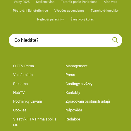
Volby 2025
Svařené víno
Tatarák podle Pohlreicha
Aloe vera
Pěstování lichořeřišnice
Výpočet ascendentu
Tvarohové knedlíky
Nejlepší palačinky
Švestkový koláč
O FTV Prima
Management
Volná místa
Press
Reklama
Castingy a výzvy
HbbTV
Kontakty
Podmínky užívání
Zpracování osobních údajů
Cookies
Nápověda
Vlastník FTV Prima spol. s
Redakce
r.o.