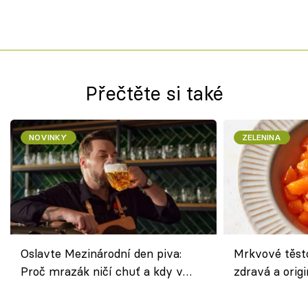
Přečtěte si také
NOVINKY
ZELENINA
Oslavte Mezinárodní den piva:
Mrkvové těst
Proč mrazák ničí chuť a kdy v
zdravá a origi
horku vsadit na šnyt?
klasiky