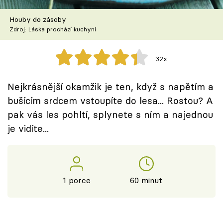
Škola vaření
Houby do zásoby
Zdroj: Láska prochází kuchyní
Recepty z TV
Speciál: Cuketa
32x
Těhotnej kuchař
Nejkrásnější okamžik je ten, když s napětím a
bušícím srdcem vstoupíte do lesa... Rostou? A
Sledujte prima+
pak vás les pohltí, splynete s ním a najednou
je vidíte...
Přihlášení
Sledujte nás
1 porce
60 minut