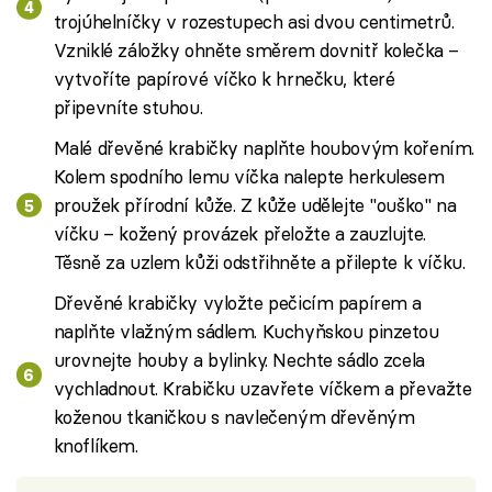
trojúhelníčky v rozestupech asi dvou centimetrů.
Vzniklé záložky ohněte směrem dovnitř kolečka –
vytvoříte papírové víčko k hrnečku, které
připevníte stuhou.
Malé dřevěné krabičky naplňte houbovým kořením.
Kolem spodního lemu víčka nalepte herkulesem
proužek přírodní kůže. Z kůže udělejte "ouško" na
víčku – kožený provázek přeložte a zauzlujte.
Těsně za uzlem kůži odstřihněte a přilepte k víčku.
Dřevěné krabičky vyložte pečicím papírem a
naplňte vlažným sádlem. Kuchyňskou pinzetou
urovnejte houby a bylinky. Nechte sádlo zcela
vychladnout. Krabičku uzavřete víčkem a převažte
koženou tkaničkou s navlečeným dřevěným
knoflíkem.