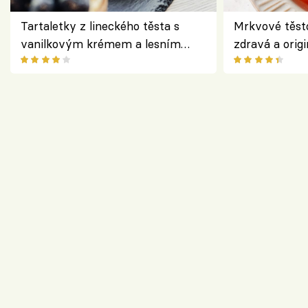
Tartaletky z lineckého těsta s
Mrkvové těst
vanilkovým krémem a lesním
zdravá a origi
ovocem podle Bread Society
klasiky