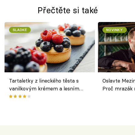
Přečtěte si také
SLADKÉ
NOVINKY
Tartaletky z lineckého těsta s
Oslavte Mezin
vanilkovým krémem a lesním
Proč mrazák n
ovocem podle Bread Society
horku vsadit 