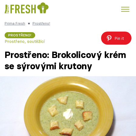
Prima Fresh
■
Prostřeno!
Kuře
Polévky k večeři
Rychlé večeře
Trendy:
PROSTŘENO!
Pin it
Prostřeno, soutěžící
Česká kuchyně
Čokoláda
Prostřeno: Brokolicový krém
se sýrovými krutony
Témata
Recepty
Články
TV Program