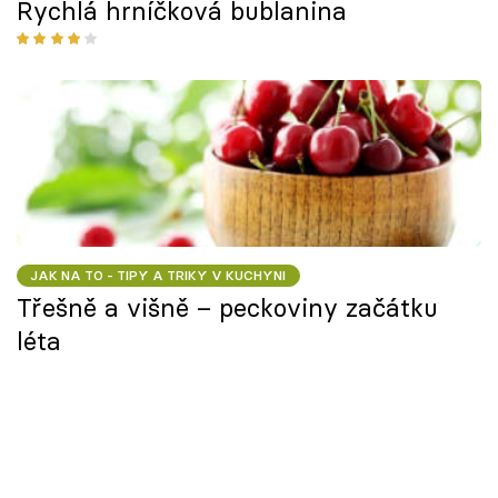
Rychlá hrníčková bublanina
JAK NA TO - TIPY A TRIKY V KUCHYNI
Třešně a višně – peckoviny začátku
léta