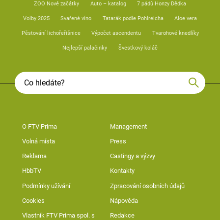
ZOO Nové začátky
Auto – katalog
7 pádů Honzy Dědka
Volby 2025
Svařené víno
Tatarák podle Pohlreicha
Aloe vera
Pěstování lichořeřišnice
Výpočet ascendentu
Tvarohové knedlíky
Nejlepší palačinky
Švestkový koláč
O FTV Prima
Management
Volná místa
Press
Reklama
Castingy a výzvy
HbbTV
Kontakty
Podmínky užívání
Zpracování osobních údajů
Cookies
Nápověda
Vlastník FTV Prima spol. s
Redakce