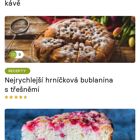
kávě
9
RECEPTY
Nejrychlejší hrníčková bublanina
s třešněmi