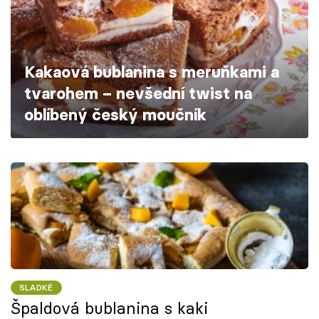
Škola vaření
Recepty z TV
Kakaová bublanina s meruňkami a
Speciál: Cuketa
tvarohem – nevšední twist na
oblíbený český moučník
Těhotnej kuchař
Sledujte prima+
Přihlášení
Sledujte nás
SLADKÉ
Špaldová bublanina s kaki