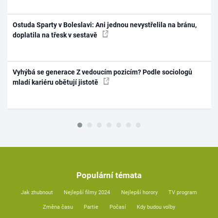
Ostuda Sparty v Boleslavi: Ani jednou nevystřelila na bránu,
doplatila na třesk v sestavě
Vyhýbá se generace Z vedoucím pozicím? Podle sociologů
mladí kariéru obětují jistotě
Populární témata
Jak zhubnout
Nejlepší filmy 2024
Nejlepší horory
TV program
Změna času
Partie
Počasí
Kdy budou volby