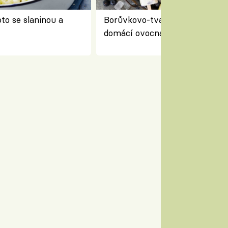
to se slaninou a
Borůvkovo-tvarohové nanuky 
domácí ovocná zmrzlina na dř