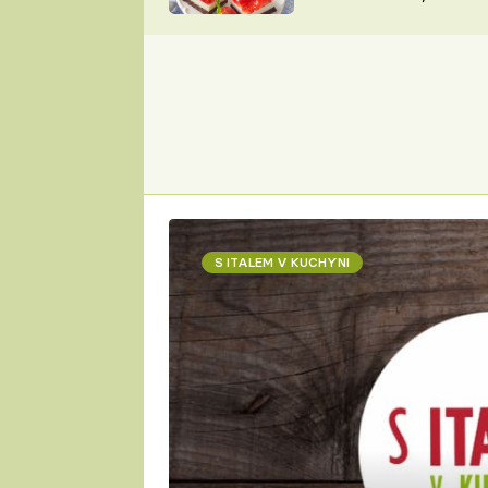
nepotřebujete troubu
ZDENĚK
ČESKO NA TALÍŘI
POHLREICH
KAROLÍNA,
JAROSLAV SAPÍK
DOMÁCÍ
KUCHAŘKA
KAROLÍNA
KAMBERSKÁ
S ITALEM V KUCHYNI