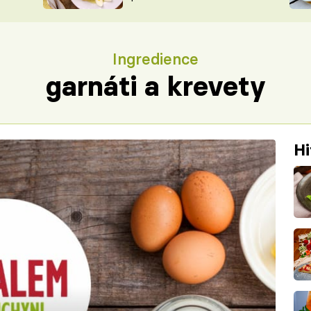
ŠÉFREDAK
VYCHYTÁVKY
SOUTĚŽ FR
NA NÁKUPECH
Ingredience
ČASOPIS
garnáti a krevety
Hi