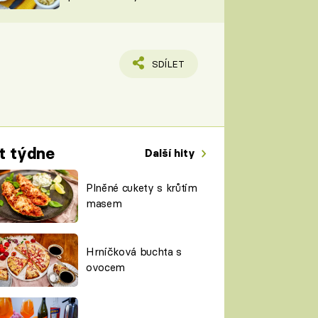
TORKY
ESH
SDÍLET
t týdne
Další hity
Plněné cukety s krůtím
masem
Hrníčková buchta s
ovocem