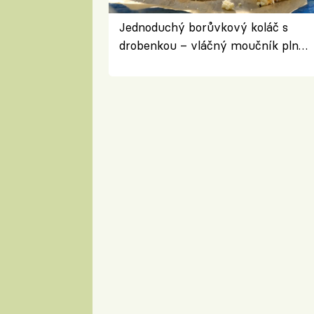
Jednoduchý borůvkový koláč s
drobenkou – vláčný moučník plný
ovoce