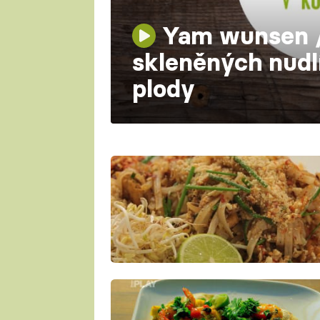
Yam wunsen /
skleněných nudl
plody