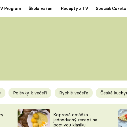
V Program
Škola vaření
Recepty z TV
Speciál: Cuketa
Polévky
Saláty
ČESKÁ KLASIKA
TĚSTOVIN
SILNÉ VÝVARY
SLADKÉ
KRÉMOVÉ
BEZMASÁ J
e
Polévky k večeři
Rychlé večeře
Česká kuchy
y
Tipy a triky
Novink
zy
Koprová omáčka -
jednoduchý recept na
poctivou klasiku
KAM ZA JÍDLEM
BLOG