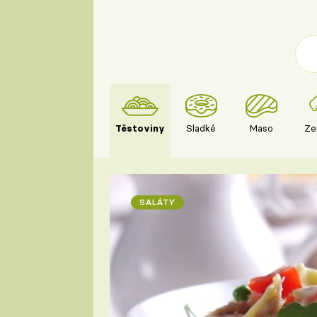
Těstoviny
Sladké
Maso
Ze
SALÁTY