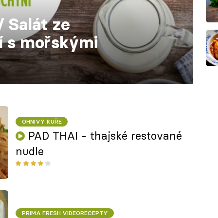
 Salát ze
í s mořskými
OHNIVÝ KUŘE
PAD THAI - thajské restované
nudle
PRIMA FRESH VIDEORECEPTY