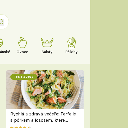
iánské
Ovoce
Saláty
Přílohy
TĚSTOVINY
Rychlá a zdravá večeře: Farfalle
s pórkem a lososem, které
zvládnete do 30 minut