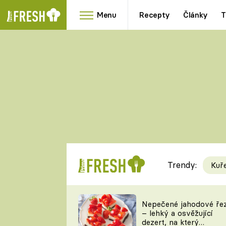
Menu
Recepty
Články
T
Oblíbené
Přílohy
recepty
HRANOLKY
HOUBY
KNEDLÍKY
DÝNĚ
KAŠE
RYCHLOVKY
Trendy:
Kuř
Populární
Videorecept
Nepečené jahodové ře
– lehký a osvěžující
kuchaři
dezert, na který
TEĎ VAŘÍ ŠÉF!