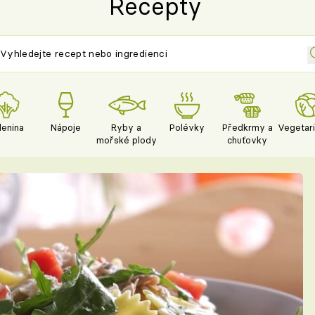
Recepty
lenina
Nápoje
Ryby a
Polévky
Předkrmy a
Vegetar
mořské plody
chuťovky