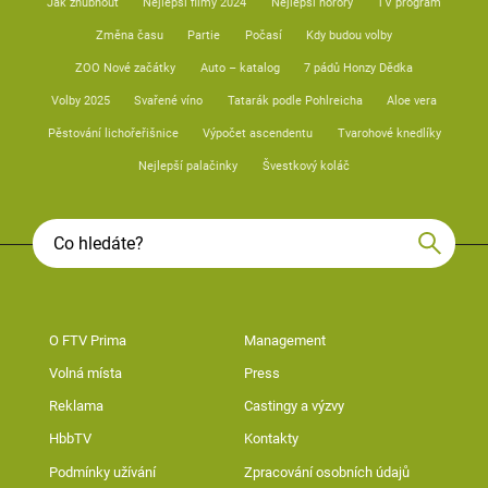
Jak zhubnout
Nejlepší filmy 2024
Nejlepší horory
TV program
Změna času
Partie
Počasí
Kdy budou volby
ZOO Nové začátky
Auto – katalog
7 pádů Honzy Dědka
Volby 2025
Svařené víno
Tatarák podle Pohlreicha
Aloe vera
Pěstování lichořeřišnice
Výpočet ascendentu
Tvarohové knedlíky
Nejlepší palačinky
Švestkový koláč
O FTV Prima
Management
Volná místa
Press
Reklama
Castingy a výzvy
HbbTV
Kontakty
Podmínky užívání
Zpracování osobních údajů