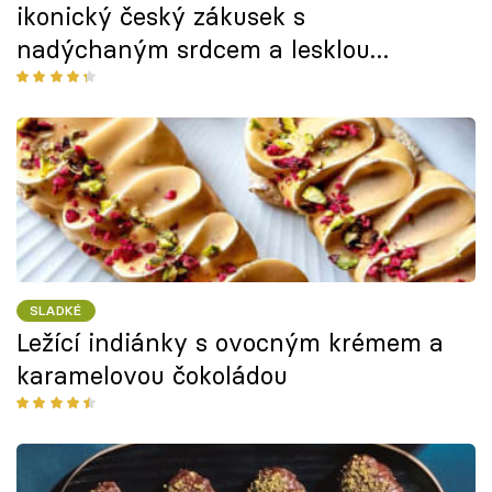
ikonický český zákusek s
nadýchaným srdcem a lesklou
sladkou korunou
SLADKÉ
Ležící indiánky s ovocným krémem a
karamelovou čokoládou