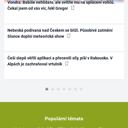
Vondra: Babiše nehlídáte, ale svítíte mu na uplácení voličů.
Čekal jsem od vás víc, řekl Gregor
Nebeská podívaná nad Českem se blíží. Působivé zatmění
Slunce doplní meteorická show
Češi slepě věřili aplikaci a přecenili síly, píší v Rakousku. V
Alpách je zachraňoval vrtulník
Populární témata