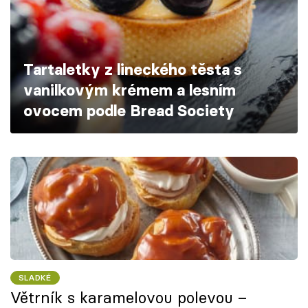
Škola vaření
Recepty z TV
Tartaletky z lineckého těsta s
Speciál: Cuketa
vanilkovým krémem a lesním
ovocem podle Bread Society
Těhotnej kuchař
Sledujte prima+
Přihlášení
Sledujte nás
SLADKÉ
Větrník s karamelovou polevou –