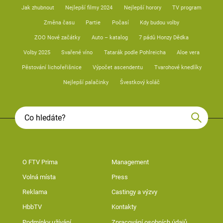
Jak zhubnout
Nejlepší filmy 2024
Nejlepší horory
TV program
Změna času
Partie
Počasí
Kdy budou volby
ZOO Nové začátky
Auto – katalog
7 pádů Honzy Dědka
Volby 2025
Svařené víno
Tatarák podle Pohlreicha
Aloe vera
Pěstování lichořeřišnice
Výpočet ascendentu
Tvarohové knedlíky
Nejlepší palačinky
Švestkový koláč
O FTV Prima
Management
Volná místa
Press
Reklama
Castingy a výzvy
HbbTV
Kontakty
Podmínky užívání
Zpracování osobních údajů