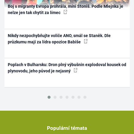
Boj s migranty Evropa prohrála, míní Stoniš. Podle Mlejnka je
nelze jen tak chytit za límec
Nikdy nezpochybňujte voliče ANO, smál se Staněk. Dle
průzkumu mají za lídra opozice Babiše
Poplach v Bulharsku: Dron plný výbušnin explodoval kousek od
plynovodu, jeho původ je nejasný
Populární témata