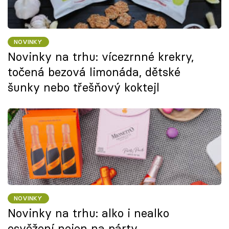
NOVINKY
Novinky na trhu: vícezrnné krekry,
točená bezová limonáda, dětské
šunky nebo třešňový koktejl
NOVINKY
Novinky na trhu: alko i nealko
osvěžení nejen na párty