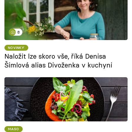
8
NOVINKY
Naložit lze skoro vše, říká Denisa
Šimlová alias Divoženka v kuchyni
MASO