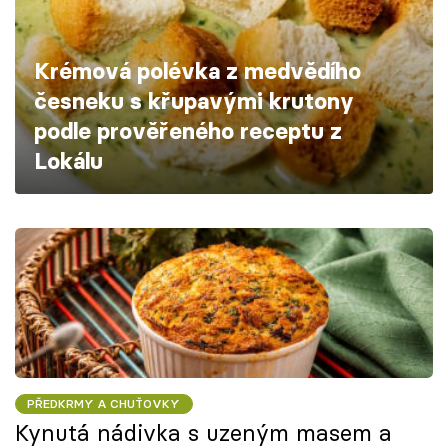
Škola vaření
Krémová polévka z medvědího
Recepty z TV
česneku s křupavými krutony
Speciál: Cuketa
podle prověřeného receptu z
Lokálu
Těhotnej kuchař
Sledujte prima+
Přihlášení
Sledujte nás
PŘEDKRMY A CHUŤOVKY
Kynutá nádivka s uzeným masem a