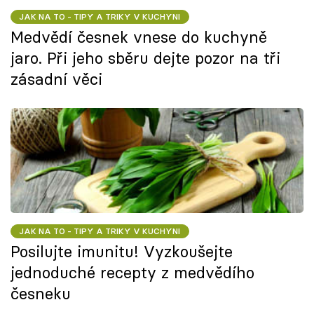
JAK NA TO - TIPY A TRIKY V KUCHYNI
Medvědí česnek vnese do kuchyně
jaro. Při jeho sběru dejte pozor na tři
zásadní věci
JAK NA TO - TIPY A TRIKY V KUCHYNI
Posilujte imunitu! Vyzkoušejte
jednoduché recepty z medvědího
česneku