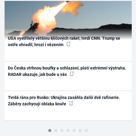
USA vystřílely většinu klíčových raket, tvrdí CNN. Trump se
ostře ohradil, hrozí i vězením
Do Česka vtrhnou bouřky a ochlazení, platí extrémní výstraha.
RADAR ukazuje, jak bude u vás
Tvrdá rána pro Rusko: Ukrajina zasáhla další dvě rafinerie.
Záběry zachycují oblaka kouře