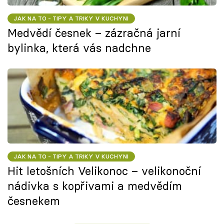
JAK NA TO - TIPY A TRIKY V KUCHYNI
Medvědí česnek – zázračná jarní
bylinka, která vás nadchne
JAK NA TO - TIPY A TRIKY V KUCHYNI
Hit letošních Velikonoc – velikonoční
nádivka s kopřivami a medvědím
česnekem