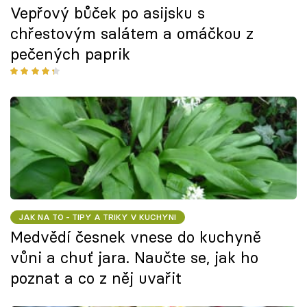
Vepřový bůček po asijsku s
chřestovým salátem a omáčkou z
pečených paprik
JAK NA TO - TIPY A TRIKY V KUCHYNI
Medvědí česnek vnese do kuchyně
vůni a chuť jara. Naučte se, jak ho
poznat a co z něj uvařit