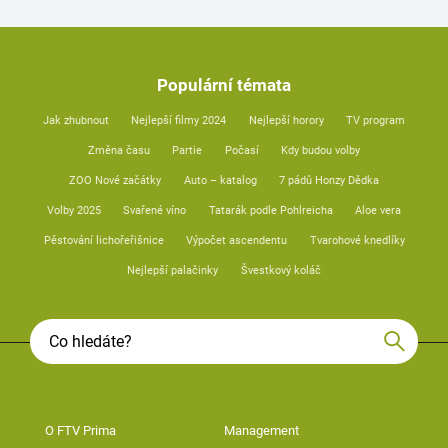
Populární témata
Jak zhubnout
Nejlepší filmy 2024
Nejlepší horory
TV program
Změna času
Partie
Počasí
Kdy budou volby
ZOO Nové začátky
Auto – katalog
7 pádů Honzy Dědka
Volby 2025
Svařené víno
Tatarák podle Pohlreicha
Aloe vera
Pěstování lichořeřišnice
Výpočet ascendentu
Tvarohové knedlíky
Nejlepší palačinky
Švestkový koláč
O FTV Prima
Management