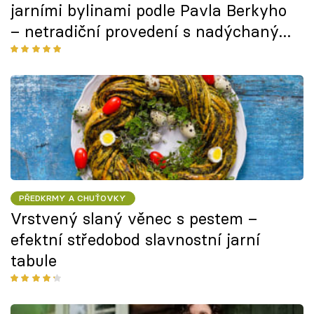
jarními bylinami podle Pavla Berkyho
– netradiční provedení s nadýchaným
výsledkem
PŘEDKRMY A CHUŤOVKY
Vrstvený slaný věnec s pestem –
efektní středobod slavnostní jarní
tabule