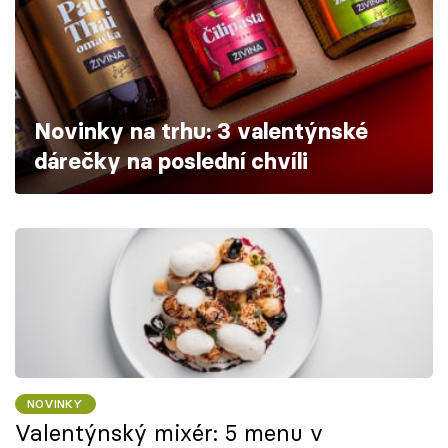
Škola vaření
Recepty z TV
Speciál: Cuketa
Novinky na trhu: 3 valentýnské
dárečky na poslední chvíli
Těhotnej kuchař
Sledujte prima+
Přihlášení
Sledujte nás
NOVINKY
Valentýnský mixér: 5 menu v