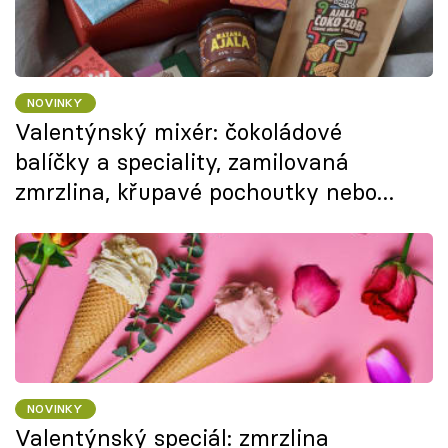
NOVINKY
Valentýnský mixér: čokoládové
balíčky a speciality, zamilovaná
zmrzlina, křupavé pochoutky nebo
japonské sushi
NOVINKY
Valentýnský speciál: zmrzlina