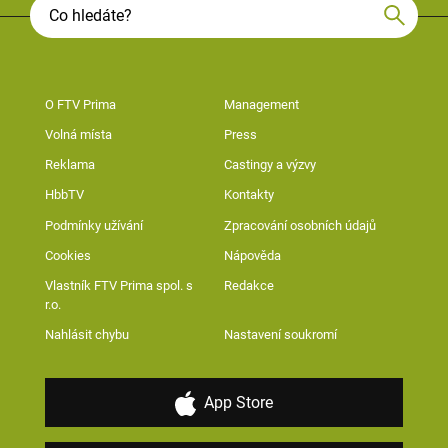
O FTV Prima
Management
Volná místa
Press
Reklama
Castingy a výzvy
HbbTV
Kontakty
Podmínky užívání
Zpracování osobních údajů
Cookies
Nápověda
Vlastník FTV Prima spol. s
Redakce
r.o.
Nahlásit chybu
Nastavení soukromí
App Store