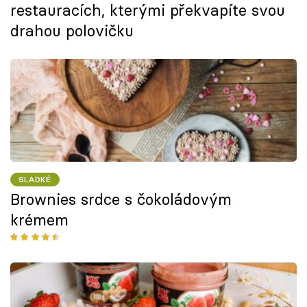
restauracích, kterými překvapíte svou
drahou polovičku
SLADKÉ
Brownies srdce s čokoládovým
krémem