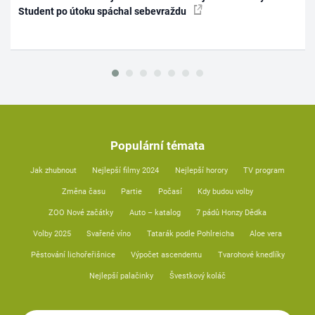
Student po útoku spáchal sebevraždu
Populární témata
Jak zhubnout
Nejlepší filmy 2024
Nejlepší horory
TV program
Změna času
Partie
Počasí
Kdy budou volby
ZOO Nové začátky
Auto – katalog
7 pádů Honzy Dědka
Volby 2025
Svařené víno
Tatarák podle Pohlreicha
Aloe vera
Pěstování lichořeřišnice
Výpočet ascendentu
Tvarohové knedlíky
Nejlepší palačinky
Švestkový koláč