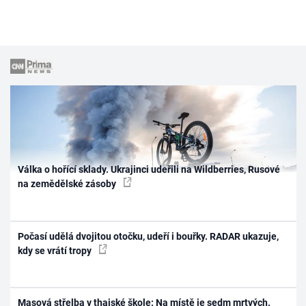
Válka o hořící sklady. Ukrajinci udeřili na Wildberries, Rusové
na zemědělské zásoby
Počasí udělá dvojitou otočku, udeří i bouřky. RADAR ukazuje,
kdy se vrátí tropy
Masová střelba v thajské škole: Na místě je sedm mrtvých.