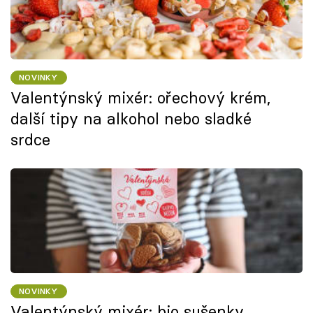
NOVINKY
Valentýnský mixér: ořechový krém,
další tipy na alkohol nebo sladké
srdce
NOVINKY
Valentýnský mixér: bio sušenky,