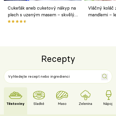
Cukeťák aneb cuketový nákyp na
Vláčný koláč 
plech s uzeným masem – skvělý
mandlemi – l
způsob, jak zpracovat přerostlé
i na oslavu
cukety
Recepty
Těstoviny
Sladké
Maso
Zelenina
Nápoje