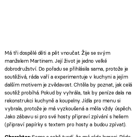
Má tři dospělé děti a pět vnoučat. Žije se svým
manželem Martinem. Její život je jedno velké
dobrodružství. Do pořadu se přihlásila sama, protože je
soutěživá, ráda vaří a experimentuje v kuchyni a jejím
dalším motivem je zvědavost. Chtěla by poznat, jak celá
soutěž probíhá. Pokud by vyhrála, tak by peníze dala na
rekonstrukci kuchyně a koupelny. Jídla pro menu si
vybrala, protože je má vyzkoušená a měla vždy úspěch.
Jako zábavu si pro své hosty připraví zpívání s heliem
(připraví papírky s textem pro hosty a budou zpívat).
Sama o sobě tvrdí, že má ráda legraci. Ráda
Charakter: