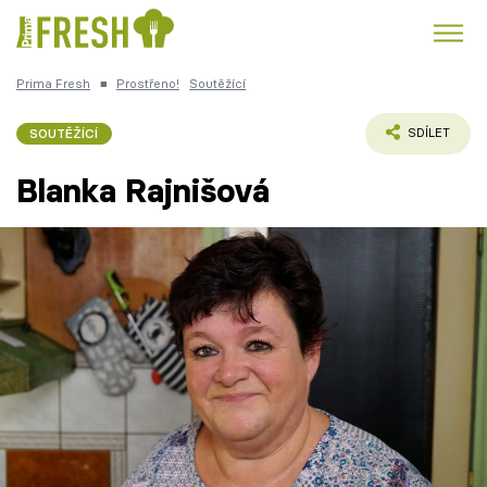
Prima Fresh
■
Prostřeno!
Soutěžící
Kuře
Polévky k večeři
Rychlé večeře
Trendy:
SOUTĚŽÍCÍ
SDÍLET
Česká kuchyně
Čokoláda
Blanka Rajnišová
Témata
Recepty
Články
TV Program