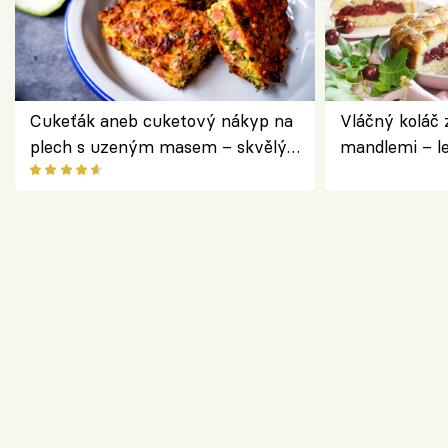
Cukeťák aneb cuketový nákyp na
Vláčný koláč 
plech s uzeným masem – skvělý
mandlemi – l
způsob, jak zpracovat přerostlé
i na oslavu
cukety