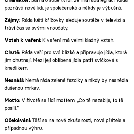
poznává nové lidi, je společenská a někdy je výbušná.
Ráda luští křížovky, sleduje soutěže v televizi a
Zájmy:
tráví čas se svými vnoučaty.
K vaření má velmi kladný vztah.
Vztah k vaření:
Ráda vaří pro své blízké a připravuje jídla, která
Chutě:
jim chutnají. Mezi její oblíbená jídla patří svíčková s
knedlíkem.
Nemá ráda zelené fazolky a nikdy by nesnědla
Nesnáší:
dušenou mrkev.
V životě se řídí mottem: „Co tě nezabije, to tě
Motto:
posílí.“
Těší se na nové zkušenosti, nové přátele a
Očekávání:
případnou výhru.