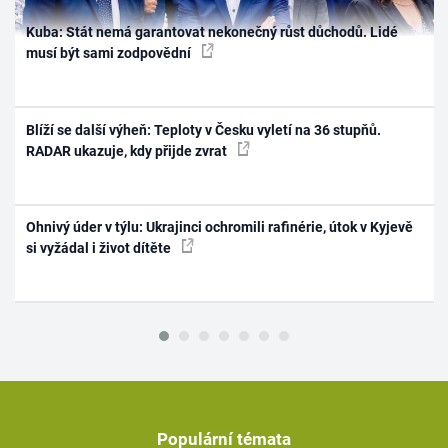
Kuba: Stát nemá garantovat nekonečný růst důchodů. Lidé
musí být sami zodpovědní
Blíží se další výheň: Teploty v Česku vyletí na 36 stupňů.
RADAR ukazuje, kdy přijde zvrat
Ohnivý úder v týlu: Ukrajinci ochromili rafinérie, útok v Kyjevě
si vyžádal i život dítěte
Populární témata