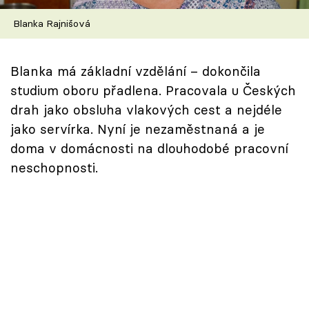
Škola vaření
Blanka Rajnišová
Recepty z TV
Blanka má základní vzdělání – dokončila
Speciál: Cuketa
studium oboru přadlena. Pracovala u Českých
drah jako obsluha vlakových cest a nejdéle
Těhotnej kuchař
jako servírka. Nyní je nezaměstnaná a je
doma v domácnosti na dlouhodobé pracovní
Sledujte prima+
neschopnosti.
Přihlášení
Sledujte nás