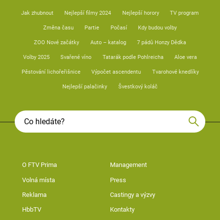
Jak zhubnout
Nejlepší filmy 2024
Nejlepší horory
TV program
Změna času
Partie
Počasí
Kdy budou volby
ZOO Nové začátky
Auto – katalog
7 pádů Honzy Dědka
Volby 2025
Svařené víno
Tatarák podle Pohlreicha
Aloe vera
Pěstování lichořeřišnice
Výpočet ascendentu
Tvarohové knedlíky
Nejlepší palačinky
Švestkový koláč
O FTV Prima
Management
Volná místa
Press
Reklama
Castingy a výzvy
HbbTV
Kontakty