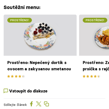
Soutěžní menu:
PROSTŘENO!
PROSTŘENO!
Prostřeno: Nepečený dortík s
Prostřeno: Z
ovocem a zakysanou smetanou
prsíčka s raj
šťouchané b
Vstoupit do diskuze
Sdílejte článek