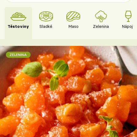
Těstoviny
Sladké
Maso
Zelenina
Nápoje
ZELENINA