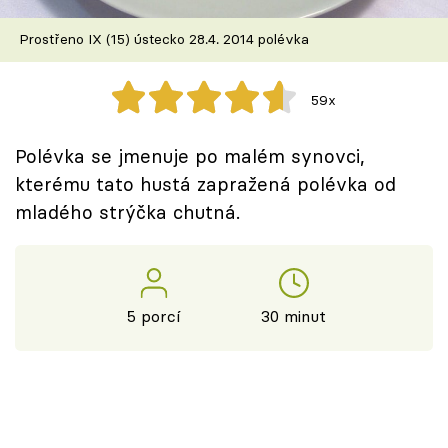
Škola vaření
Prostřeno IX (15) ústecko 28.4. 2014 polévka
Recepty z TV
59x
Speciál: Cuketa
Polévka se jmenuje po malém synovci,
Těhotnej kuchař
kterému tato hustá zapražená polévka od
mladého strýčka chutná.
Sledujte prima+
Přihlášení
5 porcí
30 minut
Sledujte nás