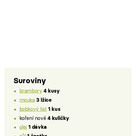
Suroviny
brambory
4 kusy
mouka
3 lžíce
bobkový list
1 kus
koření nové
4 kuličky
olej
1 dávka
sůl