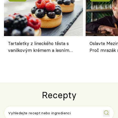
Tartaletky z lineckého těsta s
Oslavte Mezin
vanilkovým krémem a lesním
Proč mrazák n
ovocem podle Bread Society
horku vsadit 
Recepty