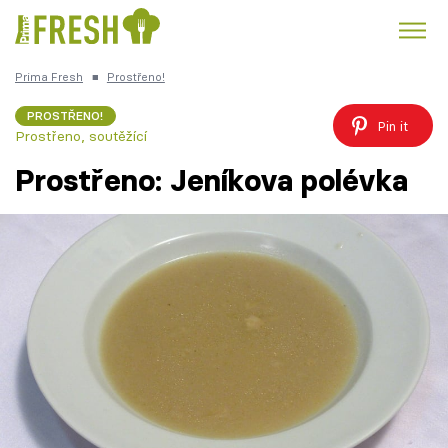
Prima Fresh
■
Prostřeno!
Kuře
Polévky k večeři
Rychlé večeře
Trendy:
PROSTŘENO!
Pin it
Prostřeno, soutěžící
Česká kuchyně
Čokoláda
Prostřeno: Jeníkova polévka
Témata
Recepty
Články
TV Program