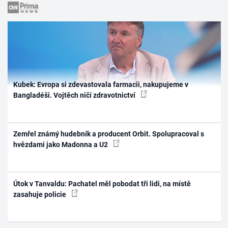
Kubek: Evropa si zdevastovala farmacii, nakupujeme v
Bangladéši. Vojtěch ničí zdravotnictví
Zemřel známý hudebník a producent Orbit. Spolupracoval s
hvězdami jako Madonna a U2
Útok v Tanvaldu: Pachatel měl pobodat tři lidi, na místě
zasahuje policie