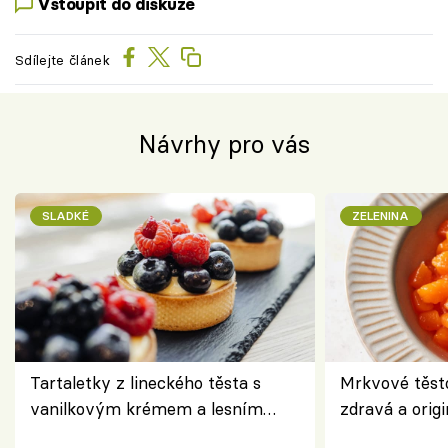
Vstoupit do diskuze
Sdílejte článek
Návrhy pro vás
SLADKÉ
ZELENINA
Tartaletky z lineckého těsta s
Mrkvové těst
vanilkovým krémem a lesním
zdravá a origi
ovocem podle Bread Society
klasiky