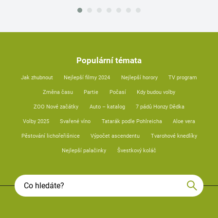
Populární témata
Jak zhubnout
Nejlepší filmy 2024
Nejlepší horory
TV program
Změna času
Partie
Počasí
Kdy budou volby
ZOO Nové začátky
Auto – katalog
7 pádů Honzy Dědka
Volby 2025
Svařené víno
Tatarák podle Pohlreicha
Aloe vera
Pěstování lichořeřišnice
Výpočet ascendentu
Tvarohové knedlíky
Nejlepší palačinky
Švestkový koláč