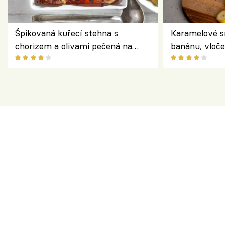
Špikovaná kuřecí stehna s
Karamelové s
chorizem a olivami pečená na
banánu, vloče
letní zelenině – šťavnaté maso s
snídaně do sk
výraznou chutí inspirovanou
Španělskem