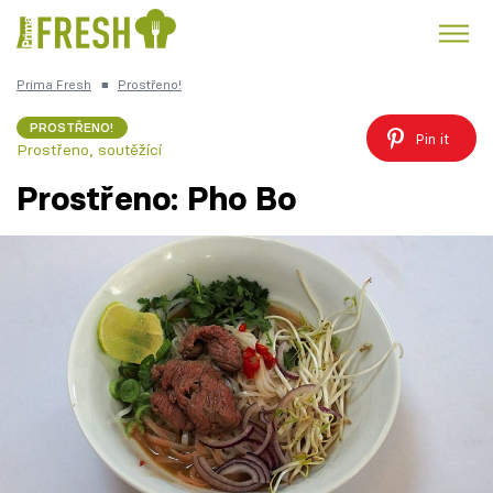
Prima Fresh
■
Prostřeno!
Kuře
Polévky k večeři
Rychlé večeře
Trendy:
PROSTŘENO!
Pin it
Prostřeno, soutěžící
Česká kuchyně
Čokoláda
Prostřeno: Pho Bo
Témata
Recepty
Články
TV Program