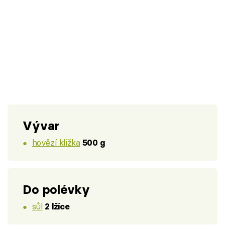
Vývar
hovězí kližka
500 g
Do polévky
sůl
2 lžíce