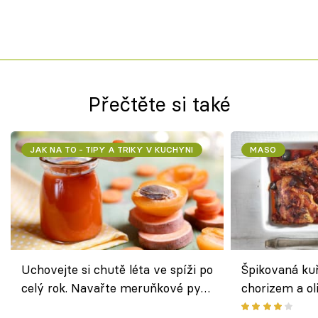
Přečtěte si také
JAK NA TO - TIPY A TRIKY V KUCHYNI
MASO
Uchovejte si chutě léta ve spíži po
Špikovaná kuř
celý rok. Navařte meruňkové pyré
chorizem a o
nebo středomořské sugo
letní zelenin