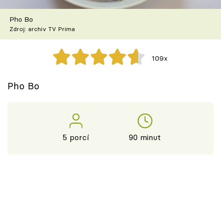
Škola vaření
Pho Bo
Zdroj: archiv TV Prima
Recepty z TV
Speciál: Cuketa
109x
Těhotnej kuchař
Pho Bo
Sledujte prima+
Přihlášení
5 porcí
90 minut
Sledujte nás