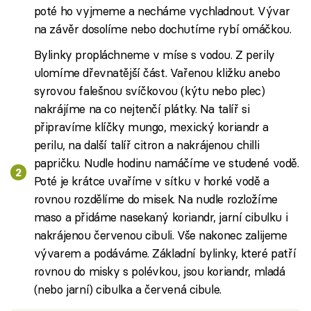
poté ho vyjmeme a necháme vychladnout. Vývar
na závěr dosolíme nebo dochutíme rybí omáčkou.
Bylinky propláchneme v míse s vodou. Z perily
ulomíme dřevnatější část. Vařenou kližku anebo
syrovou falešnou svíčkovou (kýtu nebo plec)
nakrájíme na co nejtenčí plátky. Na talíř si
připravíme klíčky mungo, mexický koriandr a
perilu, na další talíř citron a nakrájenou chilli
papričku. Nudle hodinu namáčíme ve studené vodě.
Poté je krátce uvaříme v sítku v horké vodě a
rovnou rozdělíme do misek. Na nudle rozložíme
maso a přidáme nasekaný koriandr, jarní cibulku i
nakrájenou červenou cibuli. Vše nakonec zalijeme
vývarem a podáváme. Základní bylinky, které patří
rovnou do misky s polévkou, jsou koriandr, mladá
(nebo jarní) cibulka a červená cibule.