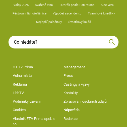
Volby 2025
Svařené víno
Tatarák podle Pohlreicha
Aloe vera
Pěstování lichořeřišnice
Výpočet ascendentu
Tvarohové knedlíky
Nejlepší palačinky
Švestkový koláč
O FTV Prima
Management
Volná místa
Press
Reklama
Castingy a výzvy
HbbTV
Kontakty
Podmínky užívání
Zpracování osobních údajů
Cookies
Nápověda
Vlastník FTV Prima spol. s
Redakce
r.o.