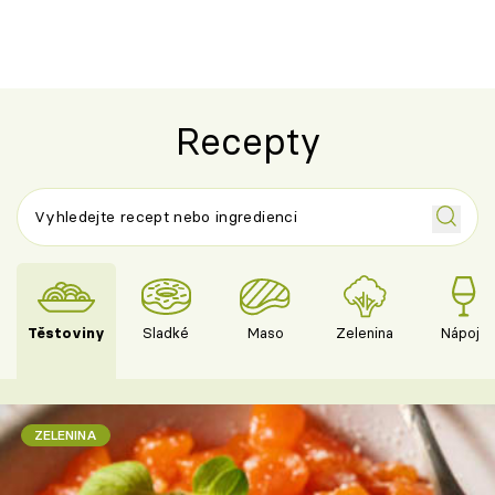
výraznou chu
Španělskem
Recepty
Těstoviny
Sladké
Maso
Zelenina
Nápoje
ZELENINA