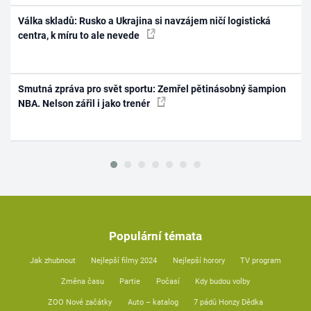
Válka skladů: Rusko a Ukrajina si navzájem ničí logistická
centra, k míru to ale nevede
Smutná zpráva pro svět sportu: Zemřel pětinásobný šampion
NBA. Nelson zářil i jako trenér
Populární témata
Jak zhubnout
Nejlepší filmy 2024
Nejlepší horory
TV program
Změna času
Partie
Počasí
Kdy budou volby
ZOO Nové začátky
Auto – katalog
7 pádů Honzy Dědka