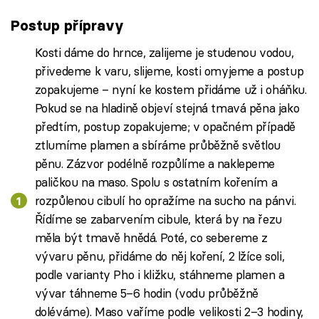
Postup přípravy
Kosti dáme do hrnce, zalijeme je studenou vodou,
přivedeme k varu, slijeme, kosti omyjeme a postup
zopakujeme – nyní ke kostem přidáme už i oháňku.
Pokud se na hladině objeví stejná tmavá pěna jako
předtím, postup zopakujeme; v opačném případě
ztlumíme plamen a sbíráme průběžně světlou
pěnu. Zázvor podélně rozpůlíme a naklepeme
paličkou na maso. Spolu s ostatním kořením a
rozpůlenou cibulí ho opražíme na sucho na pánvi.
Řídíme se zabarvením cibule, která by na řezu
měla být tmavě hnědá. Poté, co sebereme z
vývaru pěnu, přidáme do něj koření, 2 lžíce soli,
podle varianty Pho i kližku, stáhneme plamen a
vývar táhneme 5–6 hodin (vodu průběžně
doléváme). Maso vaříme podle velikosti 2–3 hodiny,