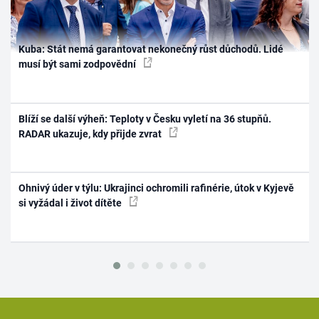
Kuba: Stát nemá garantovat nekonečný růst důchodů. Lidé
musí být sami zodpovědní
Blíží se další výheň: Teploty v Česku vyletí na 36 stupňů.
RADAR ukazuje, kdy přijde zvrat
Ohnivý úder v týlu: Ukrajinci ochromili rafinérie, útok v Kyjevě
si vyžádal i život dítěte