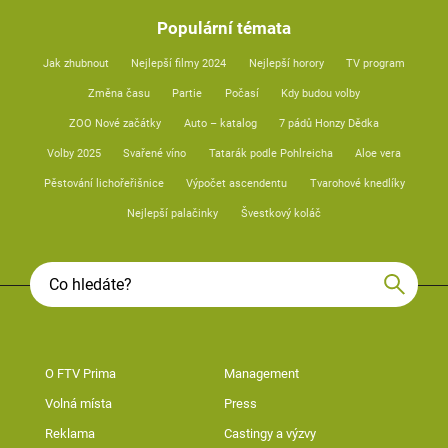
Populární témata
Jak zhubnout
Nejlepší filmy 2024
Nejlepší horory
TV program
Změna času
Partie
Počasí
Kdy budou volby
ZOO Nové začátky
Auto – katalog
7 pádů Honzy Dědka
Volby 2025
Svařené víno
Tatarák podle Pohlreicha
Aloe vera
Pěstování lichořeřišnice
Výpočet ascendentu
Tvarohové knedlíky
Nejlepší palačinky
Švestkový koláč
O FTV Prima
Management
Volná místa
Press
Reklama
Castingy a výzvy