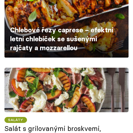
Škola vaření
Recepty z TV
Chlebové řezy caprese – efektní
Speciál: Cuketa
letní chlebíček se sušenými
rajčaty a mozzarellou
Těhotnej kuchař
Sledujte prima+
Přihlášení
Sledujte nás
SALÁTY
Salát s grilovanými broskvemi,