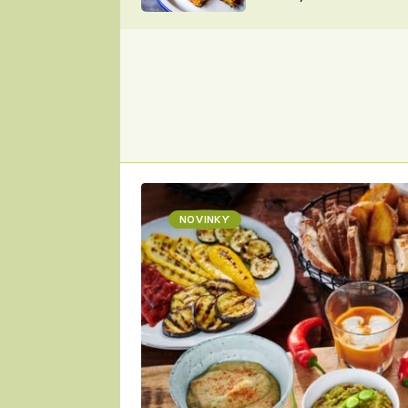
skvělý způsob, jak
ZDENĚK
zpracovat přerostlé
ČESKO NA TALÍŘI
cukety
POHLREICH
KAROLÍNA,
JAROSLAV SAPÍK
DOMÁCÍ
KUCHAŘKA
KAROLÍNA
KAMBERSKÁ
NOVINKY