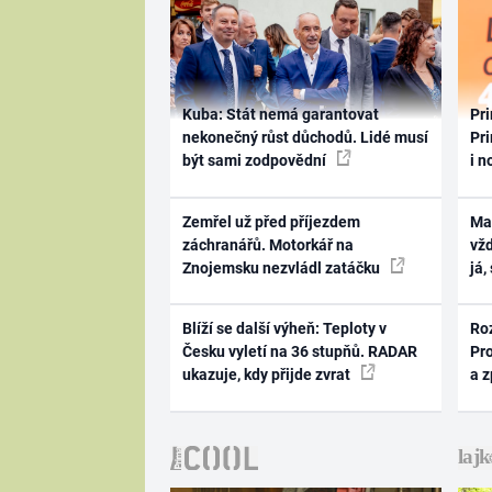
Kuba: Stát nemá garantovat
Pri
nekonečný růst důchodů. Lidé musí
Pri
být sami zodpovědní
i n
Zemřel už před příjezdem
Ma
záchranářů. Motorkář na
vž
Znojemsku nezvládl zatáčku
já,
Blíží se další výheň: Teploty v
Ro
Česku vyletí na 36 stupňů. RADAR
Pr
ukazuje, kdy přijde zvrat
a 