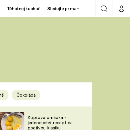
Těhotnej kuchař
Sledujte prima+
Vyhledávání
Můj p
Prima+
Y
CNN Prima NEWS
Prima ZOOM
ÍDLA
Prima LIVING
Prima Ženy
ně
Čokoláda
Prima LAJK
y
Koprová omáčka -
jednoduchý recept na
Sledujte nás
poctivou klasiku