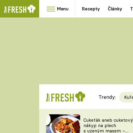
Menu
Recepty
Články
T
Oblíbené
Přílohy
recepty
HRANOLKY
HOUBY
KNEDLÍKY
DÝNĚ
KAŠE
RYCHLOVKY
Trendy:
Kuř
Populární
Videorecept
Cukeťák aneb cuketový
nákyp na plech
kuchaři
s uzeným masem –
TEĎ VAŘÍ ŠÉF!