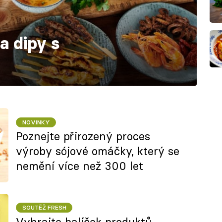
a dipy s
NOVINKY
Poznejte přirozený proces
výroby sójové omáčky, který se
nemění více než 300 let
SOUTĚŽ FRESH
Vyhrajte balíček produktů