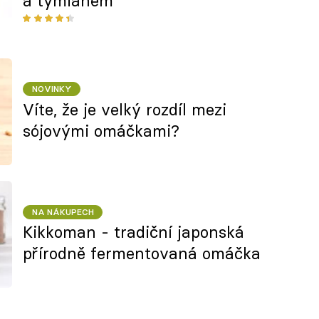
a tymiánem
NOVINKY
Víte, že je velký rozdíl mezi
sójovými omáčkami?
NA NÁKUPECH
Kikkoman - tradiční japonská
přírodně fermentovaná omáčka