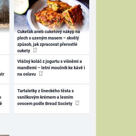
Cukeťák aneb cuketový nákyp na
plech s uzeným masem – skvělý
způsob, jak zpracovat přerostlé
cukety
Vláčný koláč z jogurtu s višněmi a
mandlemi – letní moučník ke kávě i
atr
na oslavu
Tartaletky z lineckého těsta s
o
vanilkovým krémem a lesním
ně
ovocem podle Bread Society