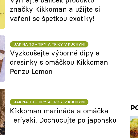
značky Kikkoman a užijte si
vaření se špetkou exotiky!
JAK NA TO - TIPY A TRIKY V KUCHYNI
Vyzkoušejte výborné dipy a
dresinky s omáčkou Kikkoman
Ponzu Lemon
JAK NA TO - TIPY A TRIKY V KUCHYNI
P
Kikkoman marináda a omáčka
Teriyaki. Dochucujte po japonsku