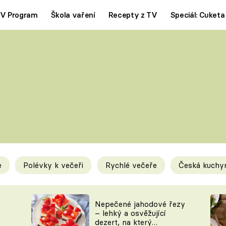
V Program
Škola vaření
Recepty z TV
Speciál: Cuketa
Polévky
Saláty
ČESKÁ KLASIKA
TĚSTOVIN
SILNÉ VÝVARY
SLADKÉ
KRÉMOVÉ
BEZMASÁ J
e
Polévky k večeři
Rychlé večeře
Česká kuchy
y
Tipy a triky
Novink
Nepečené jahodové řezy
– lehký a osvěžující
dezert, na který
KAM ZA JÍDLEM
BLOG