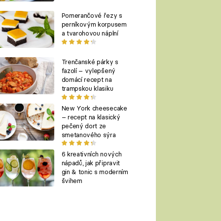
Pomerančové řezy s
perníkovým korpusem
a tvarohovou náplní
Trenčanské párky s
fazolí – vylepšený
domácí recept na
trampskou klasiku
New York cheesecake
– recept na klasický
pečený dort ze
smetanového sýra
6 kreativních nových
nápadů, jak připravit
gin & tonic s moderním
švihem