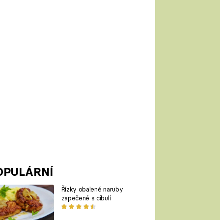
OPULÁRNÍ
Řízky obalené naruby
zapečené s cibulí