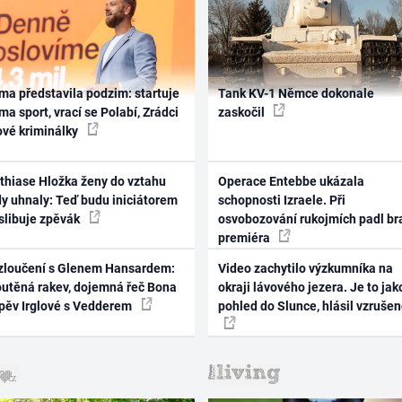
ma představila podzim: startuje
Tank KV-1 Němce dokonale
ma sport, vrací se Polabí, Zrádci
zaskočil
ové kriminálky
thiase Hložka ženy do vztahu
Operace Entebbe ukázala
dy uhnaly: Teď budu iniciátorem
schopnosti Izraele. Při
 slibuje zpěvák
osvobozování rukojmích padl br
premiéra
zloučení s Glenem Hansardem:
Video zachytilo výzkumníka na
outěná rakev, dojemná řeč Bona
okraji lávového jezera. Je to jak
zpěv Irglové s Vedderem
pohled do Slunce, hlásil vzruše