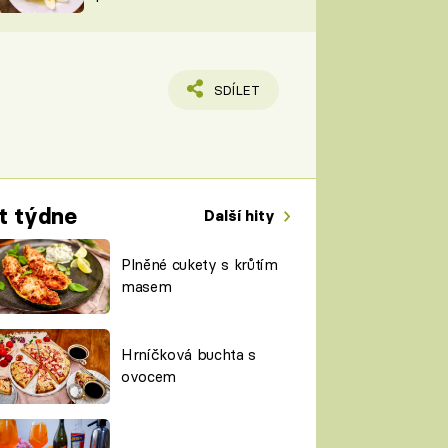
TORKY
ESH
SDÍLET
t týdne
Další hity
Plněné cukety s krůtím
masem
Hrníčková buchta s
ovocem