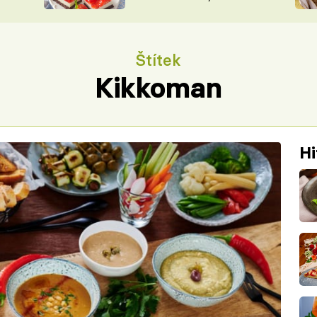
nepotřebujete troubu
ŠÉFREDAK
VYCHYTÁVKY
SOUTĚŽ FR
NA NÁKUPECH
Štítek
ČASOPIS
Kikkoman
Hi