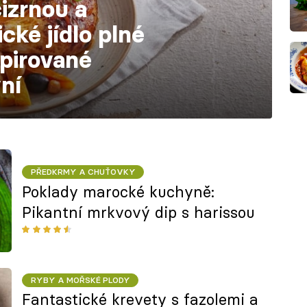
cizrnou a
cké jídlo plné
spirované
ní
PŘEDKRMY A CHUŤOVKY
Poklady marocké kuchyně:
Pikantní mrkvový dip s harissou
RYBY A MOŘSKÉ PLODY
Fantastické krevety s fazolemi a