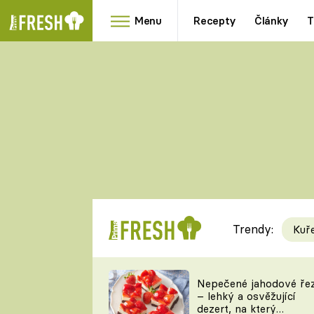
Menu
Recepty
Články
T
Oblíbené
Přílohy
recepty
HRANOLKY
HOUBY
KNEDLÍKY
DÝNĚ
KAŠE
RYCHLOVKY
Trendy:
Kuř
Populární
Videorecept
Nepečené jahodové ře
– lehký a osvěžující
kuchaři
dezert, na který
TEĎ VAŘÍ ŠÉF!