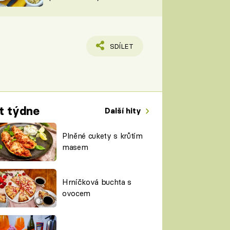
TORKY
ESH
SDÍLET
t týdne
Další hity
Plněné cukety s krůtím
masem
Hrníčková buchta s
ovocem