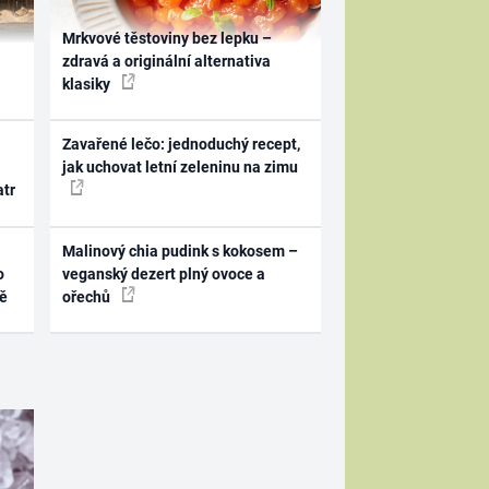
Mrkvové těstoviny bez lepku –
zdravá a originální alternativa
klasiky
Zavařené lečo: jednoduchý recept,
jak uchovat letní zeleninu na zimu
atr
Malinový chia pudink s kokosem –
o
veganský dezert plný ovoce a
ně
ořechů