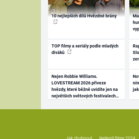
10 nejlepších dílů Hvězdné brány
Ma
hum
vy
TOP filmy a seriály podle mladých
Rap
diváků
Slo
ze
Nejen Robbie Williams.
No
LOVESTREAM 2026 přiveze
ním
hvězdy, které běžně uvidíte jen na
ja
největších světových festivalech
Jak zhubnout
Nejlepší filmy 2024