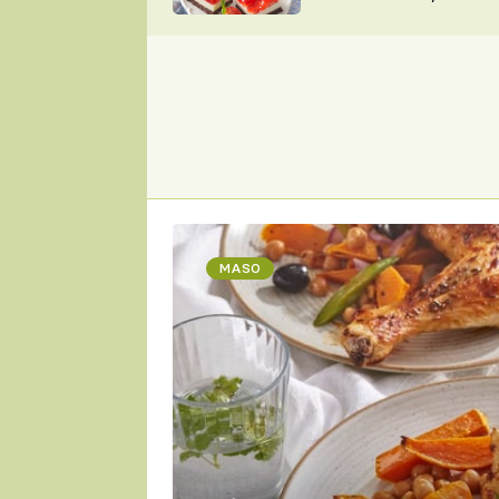
nepotřebujete troubu
ZDENĚK
ČESKO NA TALÍŘI
POHLREICH
KAROLÍNA,
JAROSLAV SAPÍK
DOMÁCÍ
KUCHAŘKA
KAROLÍNA
KAMBERSKÁ
MASO