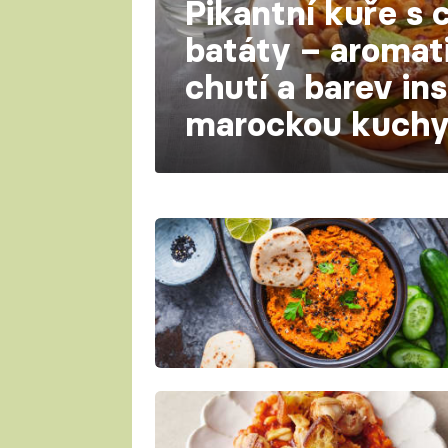
Pikantní kuře s 
batáty – aromati
chutí a barev in
marockou kuchy