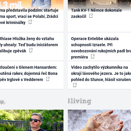
ma představila podzim: startuje
Tank KV-1 Němce dokonale
ma sport, vrací se Polabí, Zrádci
zaskočil
ové kriminálky
thiase Hložka ženy do vztahu
Operace Entebbe ukázala
dy uhnaly: Teď budu iniciátorem
schopnosti Izraele. Při
 slibuje zpěvák
osvobozování rukojmích padl br
premiéra
zloučení s Glenem Hansardem:
Video zachytilo výzkumníka na
outěná rakev, dojemná řeč Bona
okraji lávového jezera. Je to jak
zpěv Irglové s Vedderem
pohled do Slunce, hlásil vzruše