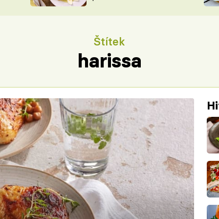
ŠÉFREDAK
VYCHYTÁVKY
SOUTĚŽ FR
NA NÁKUPECH
Štítek
ČASOPIS
harissa
Hi