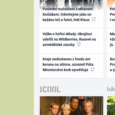
Poslední rozloučení s Milanem
Pri
Knížákem: Odmítejme jako on
Pri
každou lež a faleš, řekl Klaus
i n
Válka o hořící sklady. Ukrajinci
Ma
udeřili na Wildberries, Rusové na
vž
zemědělské zásoby
já,
Kraje nedostanou z fondu ani
Ro
korunu na silnice, oznámil Půta.
Pr
Ministerstvo krok vysvětluje
a 