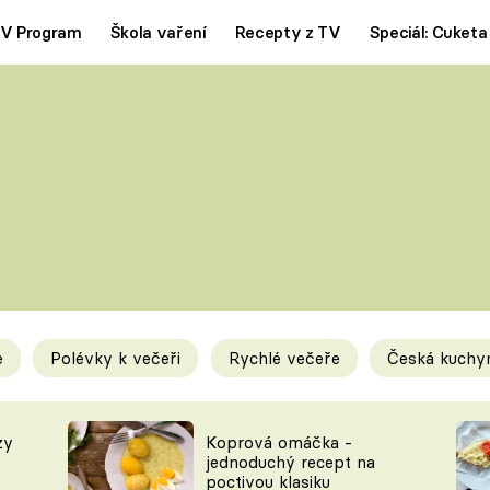
V Program
Škola vaření
Recepty z TV
Speciál: Cuketa
Polévky
Saláty
ČESKÁ KLASIKA
TĚSTOVIN
SILNÉ VÝVARY
SLADKÉ
KRÉMOVÉ
BEZMASÁ J
e
Polévky k večeři
Rychlé večeře
Česká kuchy
y
Tipy a triky
Novink
zy
Koprová omáčka -
jednoduchý recept na
poctivou klasiku
KAM ZA JÍDLEM
BLOG