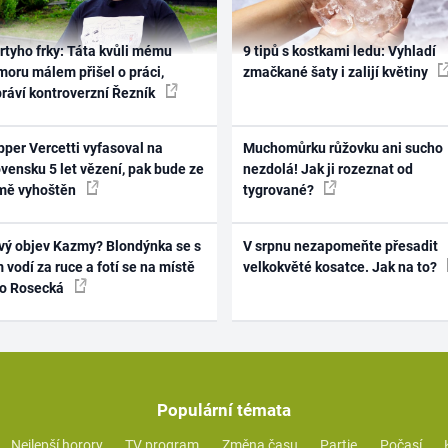
rtyho frky: Táta kvůli mému
9 tipů s kostkami ledu: Vyhladí
oru málem přišel o práci,
zmačkané šaty i zalijí květiny
práví kontroverzní Řezník
per Vercetti vyfasoval na
Muchomůrku růžovku ani sucho
vensku 5 let vězení, pak bude ze
nezdolá! Jak ji rozeznat od
mě vyhoštěn
tygrované?
vý objev Kazmy? Blondýnka se s
V srpnu nezapomeňte přesadit
 vodí za ruce a fotí se na místě
velkokvěté kosatce. Jak na to?
ko Rosecká
Populární témata
Nejlepší horory
TV program
Změna času
Partie
Počasí