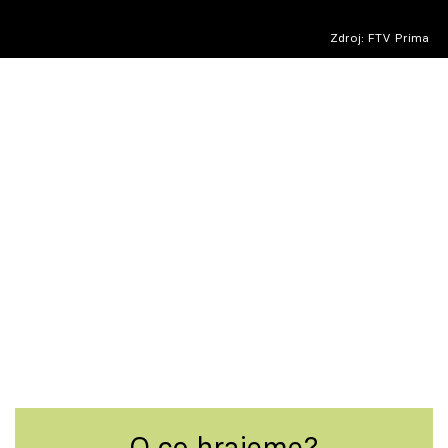
Škola vaření
Soutěž s Bistro Nový den (4)
Zdroj: FTV Prima
Recepty z TV
Speciál: Cuketa
Těhotnej kuchař
Sledujte prima+
Přihlášení
Sledujte nás
O co hrajeme?