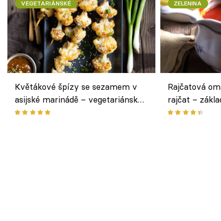
VEGETARIÁNSKÉ
ZELENINA
Květákové špízy se sezamem v
Rajčatová om
asijské marinádě – vegetariánská
rajčat – zákla
chuťovka z grilu