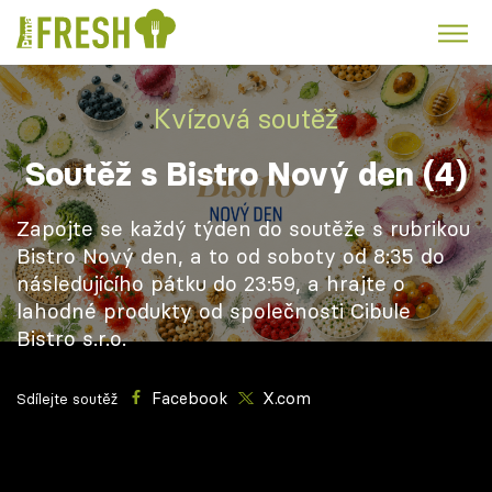
Kuře
Polévky k večeři
Rychlé večeře
Trendy:
Kvízová soutěž
Česká kuchyně
Čokoláda
Soutěž s Bistro Nový den (4)
Zapojte se každý týden do soutěže s rubrikou
Bistro Nový den, a to od soboty od 8:35 do
následujícího pátku do 23:59, a hrajte o
Témata
lahodné produkty od společnosti Cibule
Bistro s.r.o.
Recepty
Facebook
X.com
Sdílejte soutěž
Články
TV Program