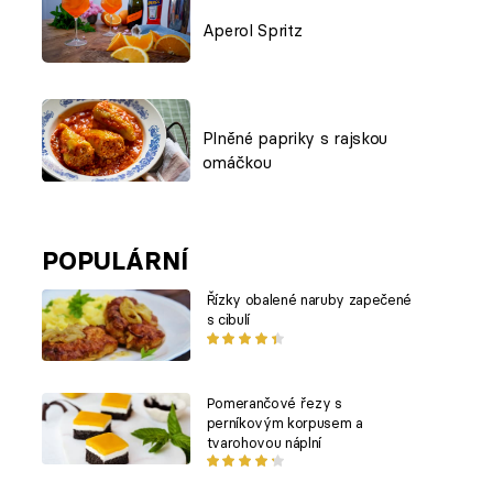
Aperol Spritz
Plněné papriky s rajskou
omáčkou
POPULÁRNÍ
Řízky obalené naruby zapečené
s cibulí
Pomerančové řezy s
perníkovým korpusem a
tvarohovou náplní