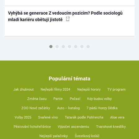
Vyhýbá se generace Z vedoucím pozicím? Podle sociologů
mladí kariéru obětují jistotě
Populární témata
Jak zhubnout
Nejlepší filmy 2024
Nejlepší horory
TV program
Změna času
Partie
Počasí
Kdy budou volby
ZOO Nové začátky
Auto – katalog
7 pádů Honzy Dědka
Volby 2025
Svařené víno
Tatarák podle Pohlreicha
Aloe vera
Pěstování lichořeřišnice
Výpočet ascendentu
Tvarohové knedlíky
Nejlepší palačinky
Švestkový koláč