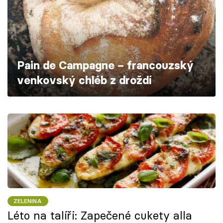
Škola vaření
Recepty z TV
Speciál: Cuketa
Pain de Campagne – francouzský
venkovský chléb z droždí
Těhotnej kuchař
Sledujte prima+
Přihlášení
Sledujte nás
ZELENINA
Léto na talíři: Zapečené cukety alla