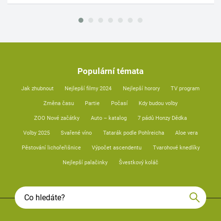
Populární témata
Jak zhubnout
Nejlepší filmy 2024
Nejlepší horory
TV program
Změna času
Partie
Počasí
Kdy budou volby
ZOO Nové začátky
Auto – katalog
7 pádů Honzy Dědka
Volby 2025
Svařené víno
Tatarák podle Pohlreicha
Aloe vera
Pěstování lichořeřišnice
Výpočet ascendentu
Tvarohové knedlíky
Nejlepší palačinky
Švestkový koláč