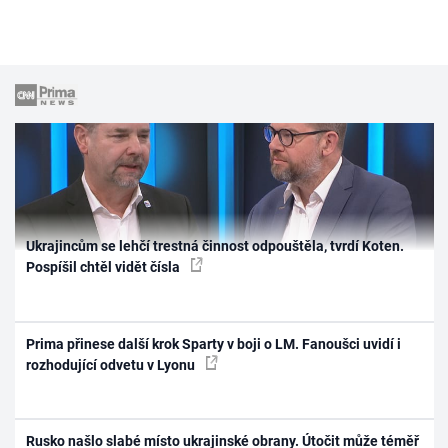
Ukrajincům se lehčí trestná činnost odpouštěla, tvrdí Koten.
Pospíšil chtěl vidět čísla
Prima přinese další krok Sparty v boji o LM. Fanoušci uvidí i
rozhodující odvetu v Lyonu
Rusko našlo slabé místo ukrajinské obrany. Útočit může téměř