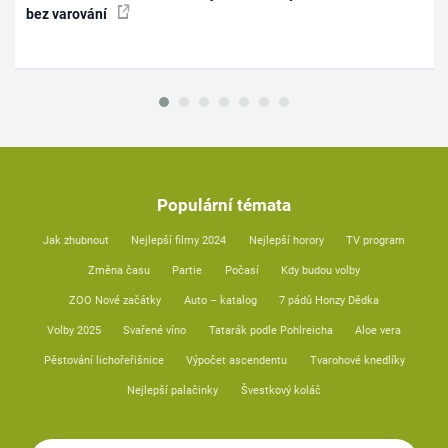
bez varování
Populární témata
Jak zhubnout
Nejlepší filmy 2024
Nejlepší horory
TV program
Změna času
Partie
Počasí
Kdy budou volby
ZOO Nové začátky
Auto – katalog
7 pádů Honzy Dědka
Volby 2025
Svařené víno
Tatarák podle Pohlreicha
Aloe vera
Pěstování lichořeřišnice
Výpočet ascendentu
Tvarohové knedlíky
Nejlepší palačinky
Švestkový koláč