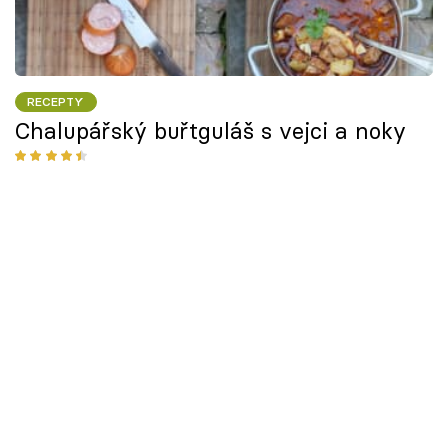
RECEPTY
Chalupářský buřtguláš s vejci a noky