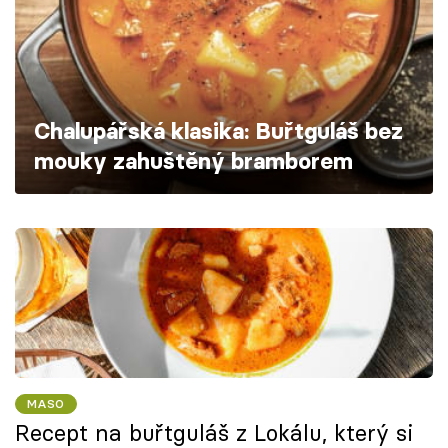
Škola vaření
Recepty z TV
Speciál: Cuketa
Chalupářská klasika: Buřtguláš bez
mouky zahuštěný bramborem
Těhotnej kuchař
Sledujte prima+
Přihlášení
Sledujte nás
MASO
Recept na buřtguláš z Lokálu, který si