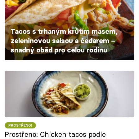
Škola vaření
Recepty z TV
Tacos s trhaným krůtím masem,
Speciál: Cuketa
zeleninovou salsou a čedarem –
snadný oběd pro celou rodinu
Těhotnej kuchař
Sledujte prima+
Přihlášení
Sledujte nás
PROSTŘENO!
Prostřeno: Chicken tacos podle