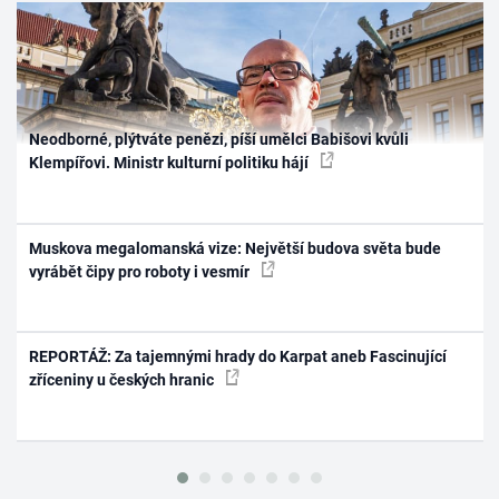
Neodborné, plýtváte penězi, píší umělci Babišovi kvůli
Klempířovi. Ministr kulturní politiku hájí
Muskova megalomanská vize: Největší budova světa bude
vyrábět čipy pro roboty i vesmír
REPORTÁŽ: Za tajemnými hrady do Karpat aneb Fascinující
zříceniny u českých hranic