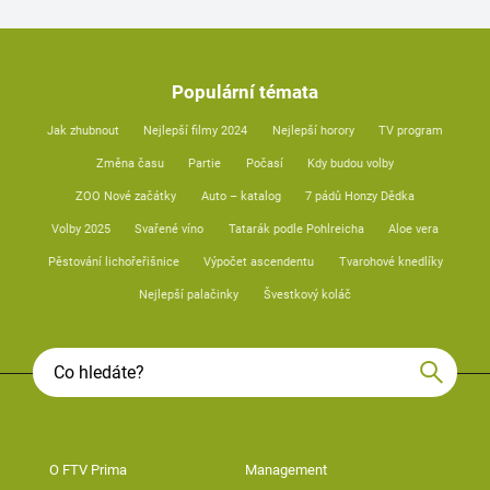
Populární témata
Jak zhubnout
Nejlepší filmy 2024
Nejlepší horory
TV program
Změna času
Partie
Počasí
Kdy budou volby
ZOO Nové začátky
Auto – katalog
7 pádů Honzy Dědka
Volby 2025
Svařené víno
Tatarák podle Pohlreicha
Aloe vera
Pěstování lichořeřišnice
Výpočet ascendentu
Tvarohové knedlíky
Nejlepší palačinky
Švestkový koláč
O FTV Prima
Management