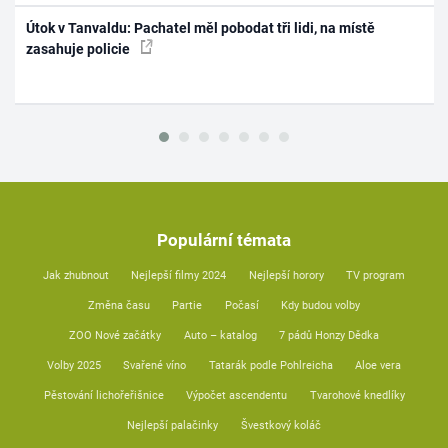
Útok v Tanvaldu: Pachatel měl pobodat tři lidi, na místě
zasahuje policie
Populární témata
Jak zhubnout
Nejlepší filmy 2024
Nejlepší horory
TV program
Změna času
Partie
Počasí
Kdy budou volby
ZOO Nové začátky
Auto – katalog
7 pádů Honzy Dědka
Volby 2025
Svařené víno
Tatarák podle Pohlreicha
Aloe vera
Pěstování lichořeřišnice
Výpočet ascendentu
Tvarohové knedlíky
Nejlepší palačinky
Švestkový koláč