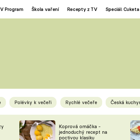
V Program
Škola vaření
Recepty z TV
Speciál: Cuketa
Polévky
Saláty
ČESKÁ KLASIKA
TĚSTOVIN
SILNÉ VÝVARY
SLADKÉ
KRÉMOVÉ
BEZMASÁ J
e
Polévky k večeři
Rychlé večeře
Česká kuchy
y
Tipy a triky
Novink
zy
Koprová omáčka -
jednoduchý recept na
poctivou klasiku
KAM ZA JÍDLEM
BLOG