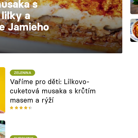
usaka s
ilky a
e Jamieho
ZELENINA
Vaříme pro děti: Lilkovo-
cuketová musaka s krůtím
masem a rýží