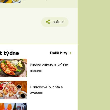
TORKY
ESH
SDÍLET
t týdne
Další hity
Plněné cukety s krůtím
masem
Hrníčková buchta s
ovocem