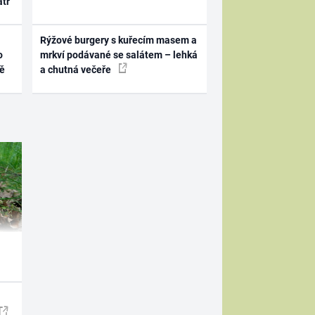
atr
Rýžové burgery s kuřecím masem a
o
mrkví podávané se salátem – lehká
ně
a chutná večeře