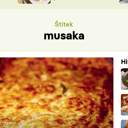
ŠÉFREDAK
VYCHYTÁVKY
SOUTĚŽ FR
NA NÁKUPECH
Štítek
ČASOPIS
musaka
Hi