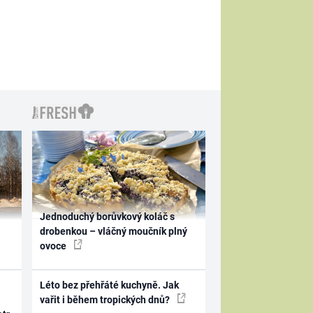
Jednoduchý borůvkový koláč s
drobenkou – vláčný moučník plný
ovoce
Léto bez přehřáté kuchyně. Jak
vařit i během tropických dnů?