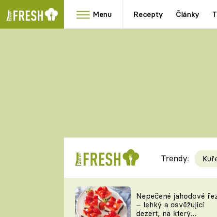
Menu
Recepty
Články
T
Oblíbené
Přílohy
recepty
HRANOLKY
HOUBY
KNEDLÍKY
DÝNĚ
KAŠE
RYCHLOVKY
Trendy:
Kuř
Populární
Videorecept
Nepečené jahodové ře
– lehký a osvěžující
kuchaři
dezert, na který
TEĎ VAŘÍ ŠÉF!