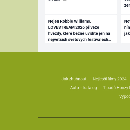
ze
Nejen Robbie Williams.
No
LOVESTREAM 2026 přiveze
ním
hvězdy, které běžně uvidíte jen na
ja
největších světových festivalech
Jak zhubnout
Nejlepší filmy 2024
Auto – katalog
7 pádů Honzy
Výpoč