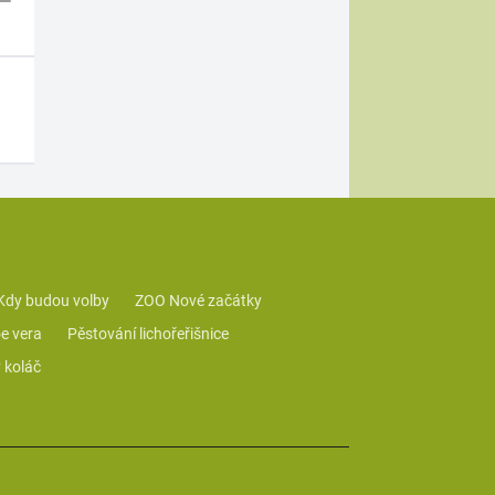
Kdy budou volby
ZOO Nové začátky
e vera
Pěstování lichořeřišnice
 koláč