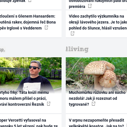
 slibuje zpěvák
osvobozování rukojmích padl br
premiéra
zloučení s Glenem Hansardem:
Video zachytilo výzkumníka na
outěná rakev, dojemná řeč Bona
okraji lávového jezera. Je to jak
zpěv Irglové s Vedderem
pohled do Slunce, hlásil vzruše
rtyho frky: Táta kvůli mému
Muchomůrku růžovku ani sucho
oru málem přišel o práci,
nezdolá! Jak ji rozeznat od
práví kontroverzní Řezník
tygrované?
per Vercetti vyfasoval na
V srpnu nezapomeňte přesadit
vensku 5 let vězení, pak bude ze
velkokvěté kosatce. Jak na to?