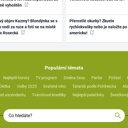
mě vyhoštěn
vý objev Kazmy? Blondýnka se s
Přerostlé okurky? Zkuste
 vodí za ruce a fotí se na místě
rychlokvašky nebo je naložte po
ko Rosecká
americku!
Populární témata
Nejlepší horory
TV program
Změna času
Partie
Počasí
 Dědka
Volby 2025
Svařené víno
Tatarák podle Pohlreicha
Alo
et ascendentu
Tvarohové knedlíky
Nejlepší palačinky
Švestkový