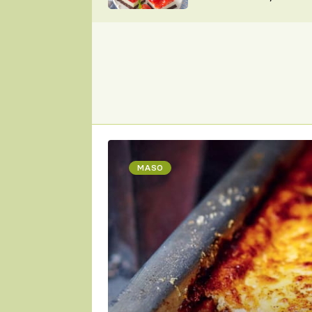
nepotřebujete troubu
ZDENĚK
ČESKO NA TALÍŘI
POHLREICH
KAROLÍNA,
JAROSLAV SAPÍK
DOMÁCÍ
KUCHAŘKA
KAROLÍNA
KAMBERSKÁ
MASO