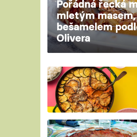
Pořádná řecká m
mletým masem, l
bešamelem podl
Olivera