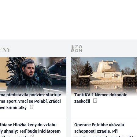
ma představila podzim: startuje
Tank KV-1 Němce dokonale
ma sport, vrací se Polabí, Zrádci
zaskočil
ové kriminálky
thiase Hložka ženy do vztahu
Operace Entebbe ukázala
dy uhnaly: Teď budu iniciátorem
schopnosti Izraele. Při