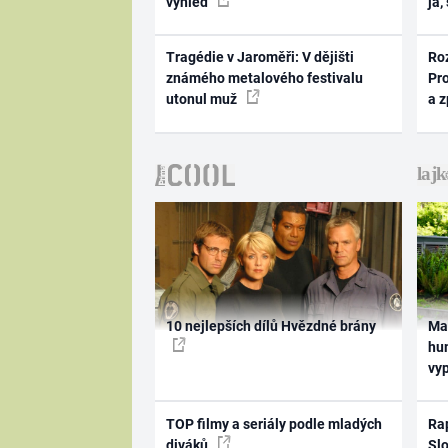
výhled
já,
Tragédie v Jaroměři: V dějišti
Ro
známého metalového festivalu
Pr
utonul muž
a 
10 nejlepších dílů Hvězdné brány
Ma
hum
vy
TOP filmy a seriály podle mladých
Rap
diváků
Slo