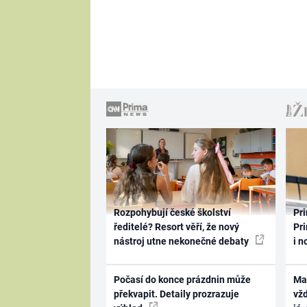
Rozpohybují české školství
Pri
ředitelé? Resort věří, že nový
Pri
nástroj utne nekonečné debaty
i n
Počasí do konce prázdnin může
Ma
překvapit. Detaily prozrazuje
vž