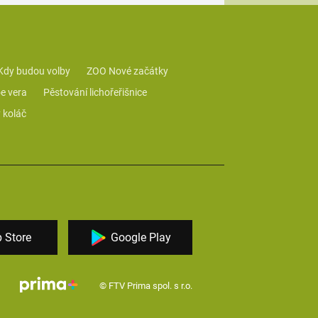
Kdy budou volby
ZOO Nové začátky
e vera
Pěstování lichořeřišnice
 koláč
 Store
Google Play
© FTV Prima spol. s r.o.