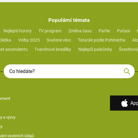
Populární témata
Nejlepší horory
TV program
Změna času
Partie
Počasí
 Dědka
Volby 2025
Svařené víno
Tatarák podle Pohlreicha
Alo
et ascendentu
Tvarohové knedlíky
Nejlepší palačinky
Švestkový
ement
App
y a výzvy
ty
vání osobních údajů