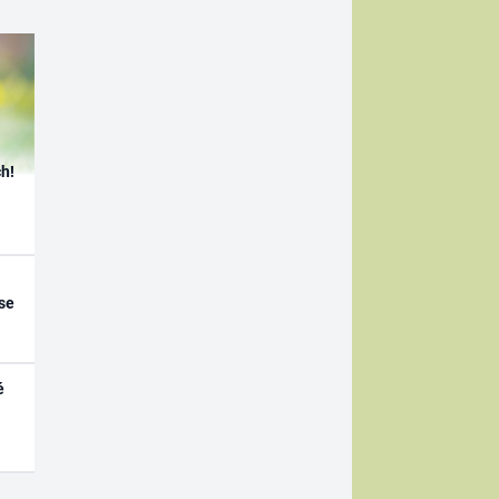
h!
se
é