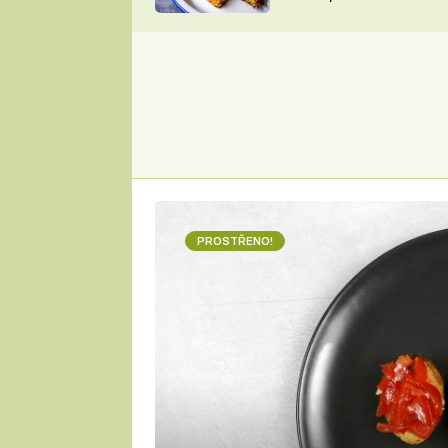
skvělý způsob, jak
ZDENĚK
zpracovat přerostlé
ČESKO NA TALÍŘI
cukety
POHLREICH
KAROLÍNA,
JAROSLAV SAPÍK
DOMÁCÍ
KUCHAŘKA
KAROLÍNA
KAMBERSKÁ
PROSTŘENO!