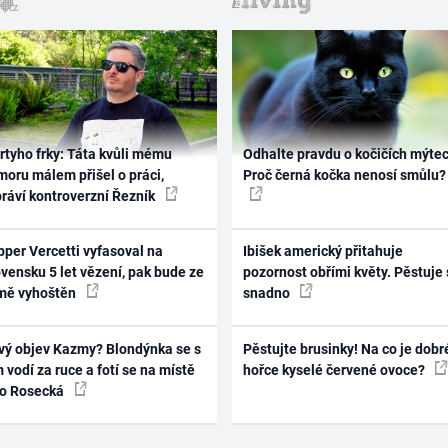
rtyho frky: Táta kvůli mému
Odhalte pravdu o kočičích mýtec
oru málem přišel o práci,
Proč černá kočka nenosí smůlu?
práví kontroverzní Řezník
per Vercetti vyfasoval na
Ibišek americký přitahuje
vensku 5 let vězení, pak bude ze
pozornost obřími květy. Pěstuje 
mě vyhoštěn
snadno
vý objev Kazmy? Blondýnka se s
Pěstujte brusinky! Na co je dobr
 vodí za ruce a fotí se na místě
hořce kyselé červené ovoce?
ko Rosecká