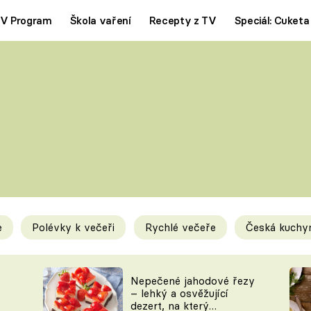
V Program
Škola vaření
Recepty z TV
Speciál: Cuketa
Polévky
Saláty
ČESKÁ KLASIKA
TĚSTOVIN
SILNÉ VÝVARY
SLADKÉ
KRÉMOVÉ
BEZMASÁ J
e
Polévky k večeři
Rychlé večeře
Česká kuchy
y
Tipy a triky
Novink
Nepečené jahodové řezy
– lehký a osvěžující
dezert, na který
KAM ZA JÍDLEM
BLOG