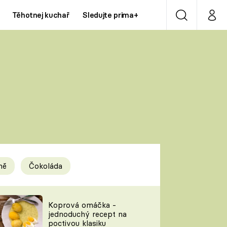
Těhotnej kuchař
Sledujte prima+
Vyhledávání
Můj p
Prima+
Y
CNN Prima NEWS
Prima ZOOM
ÍDLA
Prima LIVING
Prima Ženy
ně
Čokoláda
Prima LAJK
y
Koprová omáčka -
jednoduchý recept na
Sledujte nás
poctivou klasiku