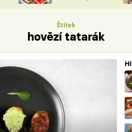
nepotřebujete troubu
ŠÉFREDAK
VYCHYTÁVKY
SOUTĚŽ FR
NA NÁKUPECH
Štítek
ČASOPIS
hovězí tatarák
Hi