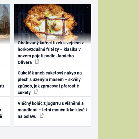
Obalovaný kuřecí řízek s vejcem z
horkovzdušné fritézy – klasika v
novém pojetí podle Jamieho
Olivera
Cukeťák aneb cuketový nákyp na
plech s uzeným masem – skvělý
atr
způsob, jak zpracovat přerostlé
cukety
Vláčný koláč z jogurtu s višněmi a
o
mandlemi – letní moučník ke kávě i
ně
na oslavu