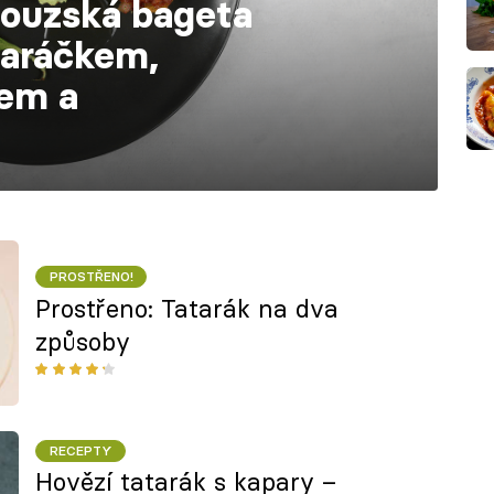
couzská bageta
taráčkem,
kem a
PROSTŘENO!
Prostřeno: Tatarák na dva
způsoby
RECEPTY
Hovězí tatarák s kapary –