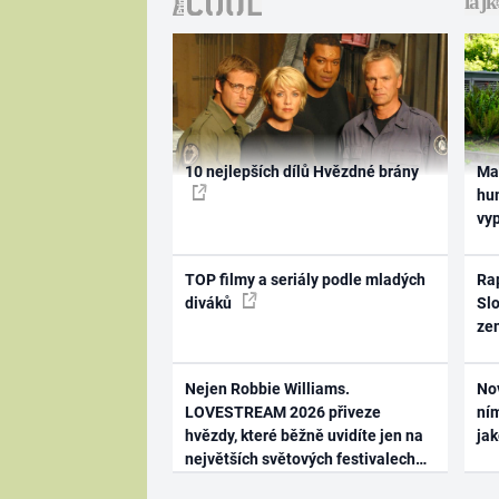
10 nejlepších dílů Hvězdné brány
Ma
hum
vy
TOP filmy a seriály podle mladých
Rap
diváků
Slo
ze
Nejen Robbie Williams.
No
LOVESTREAM 2026 přiveze
ním
hvězdy, které běžně uvidíte jen na
ja
největších světových festivalech