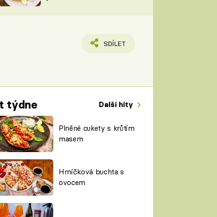
TORKY
ESH
SDÍLET
t týdne
Další hity
Plněné cukety s krůtím
masem
Hrníčková buchta s
ovocem