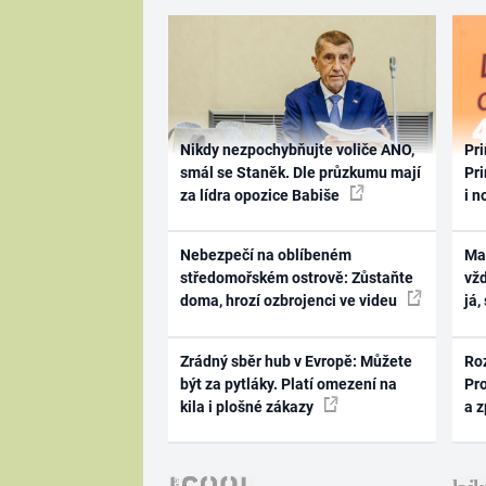
Nikdy nezpochybňujte voliče ANO,
Pri
smál se Staněk. Dle průzkumu mají
Pri
za lídra opozice Babiše
i n
Nebezpečí na oblíbeném
Ma
středomořském ostrově: Zůstaňte
vž
doma, hrozí ozbrojenci ve videu
já,
Zrádný sběr hub v Evropě: Můžete
Ro
být za pytláky. Platí omezení na
Pr
kila i plošné zákazy
a 