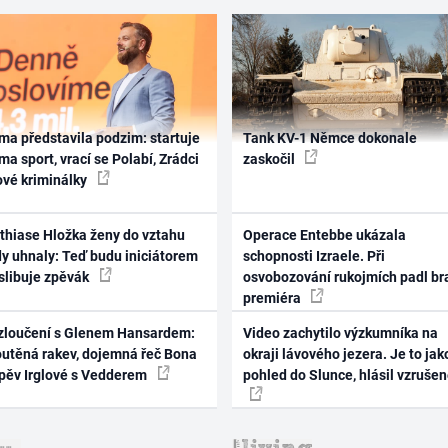
ma představila podzim: startuje
Tank KV-1 Němce dokonale
ma sport, vrací se Polabí, Zrádci
zaskočil
ové kriminálky
thiase Hložka ženy do vztahu
Operace Entebbe ukázala
dy uhnaly: Teď budu iniciátorem
schopnosti Izraele. Při
 slibuje zpěvák
osvobozování rukojmích padl br
premiéra
zloučení s Glenem Hansardem:
Video zachytilo výzkumníka na
outěná rakev, dojemná řeč Bona
okraji lávového jezera. Je to jak
zpěv Irglové s Vedderem
pohled do Slunce, hlásil vzruše