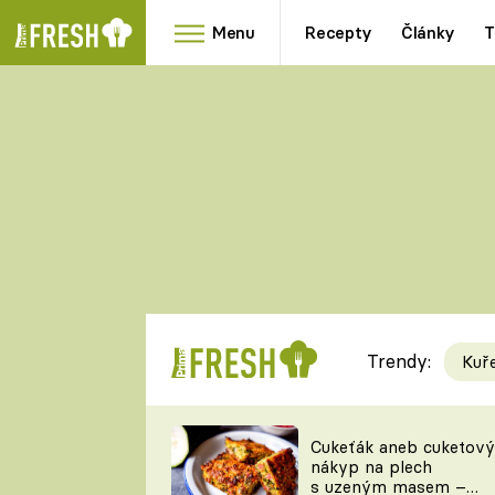
Menu
Recepty
Články
T
Oblíbené
Přílohy
recepty
HRANOLKY
HOUBY
KNEDLÍKY
DÝNĚ
KAŠE
RYCHLOVKY
Trendy:
Kuř
Populární
Videorecept
Cukeťák aneb cuketový
nákyp na plech
kuchaři
s uzeným masem –
TEĎ VAŘÍ ŠÉF!