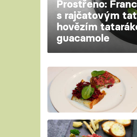
Prostřeno: Fran
s rajčatovým ta
hovězím tatará
guacamole