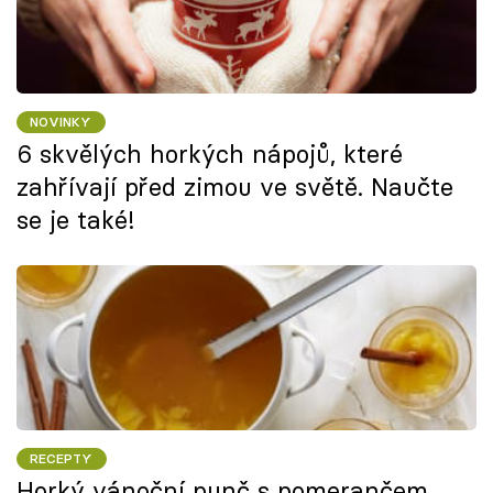
NOVINKY
6 skvělých horkých nápojů, které
zahřívají před zimou ve světě. Naučte
se je také!
RECEPTY
Horký vánoční punč s pomerančem