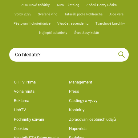
ZOO Nové začátky
Auto – katalog
7 pádů Honzy Dědka
Volby 2025
Svařené víno
Tatarák podle Pohlreicha
Aloe vera
Pěstování lichořeřišnice
Výpočet ascendentu
Tvarohové knedlíky
Nejlepší palačinky
Švestkový koláč
O FTV Prima
Management
Volná místa
Press
Reklama
Castingy a výzvy
HbbTV
Kontakty
Podmínky užívání
Zpracování osobních údajů
Cookies
Nápověda
Vlastník FTV Prima spol. s
Redakce