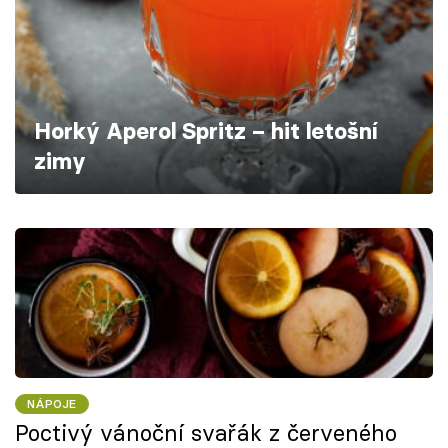
Škola vaření
Recepty z TV
Speciál: Cuketa
Horký Aperol Spritz – hit letošní
zimy
Těhotnej kuchař
Sledujte prima+
Přihlášení
Sledujte nás
NÁPOJE
Poctivý vánoční svařák z červeného