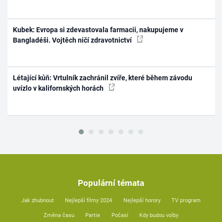
Kubek: Evropa si zdevastovala farmacii, nakupujeme v
Bangladéši. Vojtěch ničí zdravotnictví
Létající kůň: Vrtulník zachránil zvíře, které během závodu
uvízlo v kalifornských horách
Populární témata
Jak zhubnout
Nejlepší filmy 2024
Nejlepší horory
TV program
Změna času
Partie
Počasí
Kdy budou volby