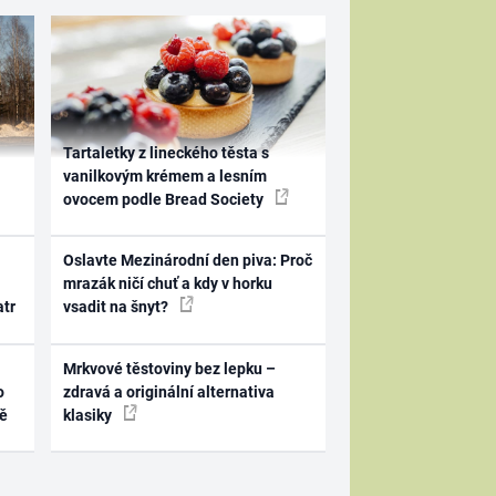
Tartaletky z lineckého těsta s
vanilkovým krémem a lesním
ovocem podle Bread Society
Oslavte Mezinárodní den piva: Proč
mrazák ničí chuť a kdy v horku
atr
vsadit na šnyt?
Mrkvové těstoviny bez lepku –
o
zdravá a originální alternativa
ně
klasiky