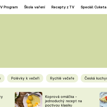
V Program
Škola vaření
Recepty z TV
Speciál: Cuketa
Polévky
Saláty
ČESKÁ KLASIKA
TĚSTOVIN
SILNÉ VÝVARY
SLADKÉ
KRÉMOVÉ
BEZMASÁ J
e
Polévky k večeři
Rychlé večeře
Česká kuchy
y
Tipy a triky
Novink
zy
Koprová omáčka -
jednoduchý recept na
poctivou klasiku
KAM ZA JÍDLEM
BLOG