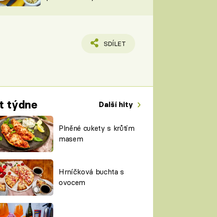
TORKY
ESH
SDÍLET
t týdne
Další hity
Plněné cukety s krůtím
masem
Hrníčková buchta s
ovocem