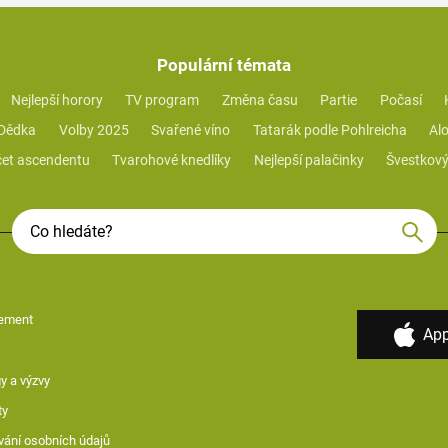
Populární témata
Nejlepší horory
TV program
Změna času
Partie
Počasí
 Dědka
Volby 2025
Svařené víno
Tatarák podle Pohlreicha
Alo
et ascendentu
Tvarohové knedlíky
Nejlepší palačinky
Švestkový
ement
App
y a výzvy
ty
vání osobních údajů