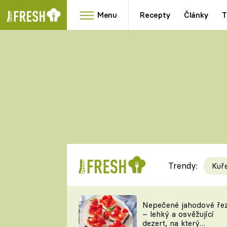
Menu
Recepty
Články
T
Oblíbené
Přílohy
recepty
HRANOLKY
HOUBY
KNEDLÍKY
DÝNĚ
KAŠE
RYCHLOVKY
Trendy:
Kuř
Populární
Videorecept
Nepečené jahodové ře
– lehký a osvěžující
kuchaři
dezert, na který
TEĎ VAŘÍ ŠÉF!