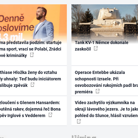
ma představila podzim: startuje
Tank KV-1 Němce dokonale
ma sport, vrací se Polabí, Zrádci
zaskočil
ové kriminálky
thiase Hložka ženy do vztahu
Operace Entebbe ukázala
dy uhnaly: Teď budu iniciátorem
schopnosti Izraele. Při
 slibuje zpěvák
osvobozování rukojmích padl br
premiéra
zloučení s Glenem Hansardem:
Video zachytilo výzkumníka na
outěná rakev, dojemná řeč Bona
okraji lávového jezera. Je to jak
zpěv Irglové s Vedderem
pohled do Slunce, hlásil vzruše