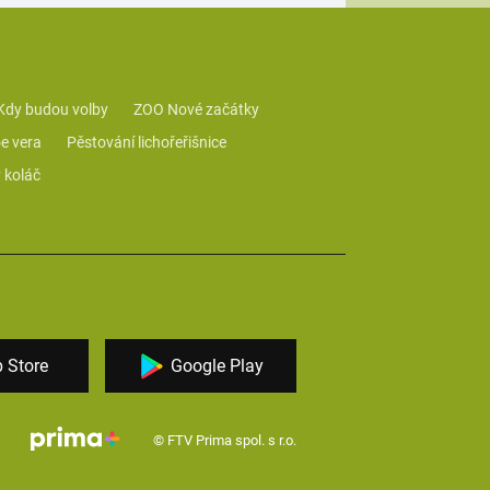
Kdy budou volby
ZOO Nové začátky
e vera
Pěstování lichořeřišnice
 koláč
 Store
Google Play
© FTV Prima spol. s r.o.