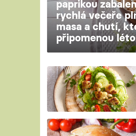
paprikou zabalený
rychlá večeře p
masa a chutí, kt
připomenou léto