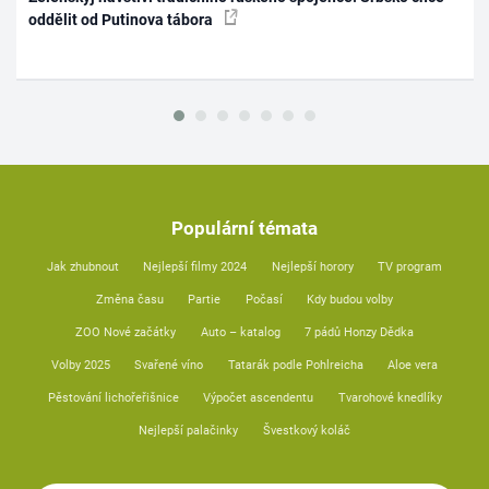
oddělit od Putinova tábora
Populární témata
Jak zhubnout
Nejlepší filmy 2024
Nejlepší horory
TV program
Změna času
Partie
Počasí
Kdy budou volby
ZOO Nové začátky
Auto – katalog
7 pádů Honzy Dědka
Volby 2025
Svařené víno
Tatarák podle Pohlreicha
Aloe vera
Pěstování lichořeřišnice
Výpočet ascendentu
Tvarohové knedlíky
Nejlepší palačinky
Švestkový koláč