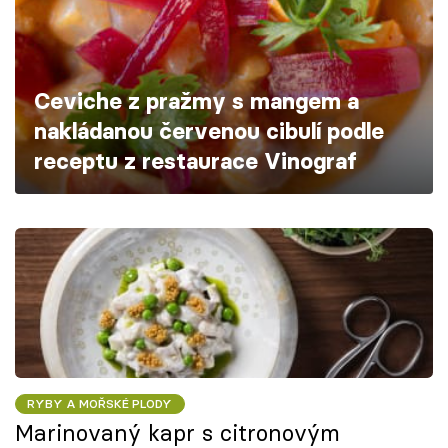
Škola vaření
Recepty z TV
Ceviche z pražmy s mangem a
Speciál: Cuketa
nakládanou červenou cibulí podle
receptu z restaurace Vinograf
Těhotnej kuchař
Sledujte prima+
Přihlášení
Sledujte nás
RYBY A MOŘSKÉ PLODY
Marinovaný kapr s citronovým