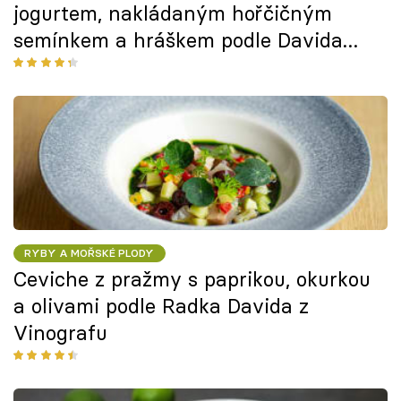
jogurtem, nakládaným hořčičným
semínkem a hráškem podle Davida
Rejhona z restaurace The Artisan
RYBY A MOŘSKÉ PLODY
Ceviche z pražmy s paprikou, okurkou
a olivami podle Radka Davida z
Vinografu