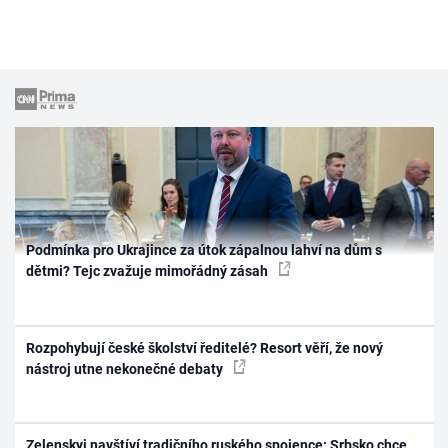
Podmínka pro Ukrajince za útok zápalnou lahví na dům s
dětmi? Tejc zvažuje mimořádný zásah
Rozpohybují české školství ředitelé? Resort věří, že nový
nástroj utne nekonečné debaty
Zelenskyj navštíví tradičního ruského spojence: Srbsko chce