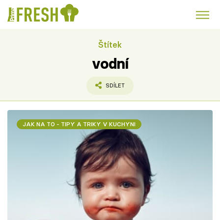
Štítek
Kuře
Polévky k večeři
Rychlé večeře
Trendy:
vodní
Česká kuchyně
Čokoláda
SDÍLET
JAK NA TO - TIPY A TRIKY V KUCHYNI
Témata
Recepty
Články
TV Program