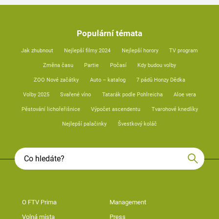
Populární témata
Jak zhubnout
Nejlepší filmy 2024
Nejlepší horory
TV program
Změna času
Partie
Počasí
Kdy budou volby
ZOO Nové začátky
Auto – katalog
7 pádů Honzy Dědka
Volby 2025
Svařené víno
Tatarák podle Pohlreicha
Aloe vera
Pěstování lichořeřišnice
Výpočet ascendentu
Tvarohové knedlíky
Nejlepší palačinky
Švestkový koláč
O FTV Prima
Management
Volná místa
Press