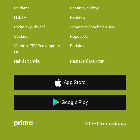
Reklama
Castingy a výzvy
HbbTV
Kontakty
Podmínky užívání
Zpracování osobních údajů
Cookies
Nápověda
Vlastník FTV Prima spol. s
Redakce
r.o.
Nahlásit chybu
Nastavení soukromí
App Store
Google Play
© FTV Prima spol. s r.o.