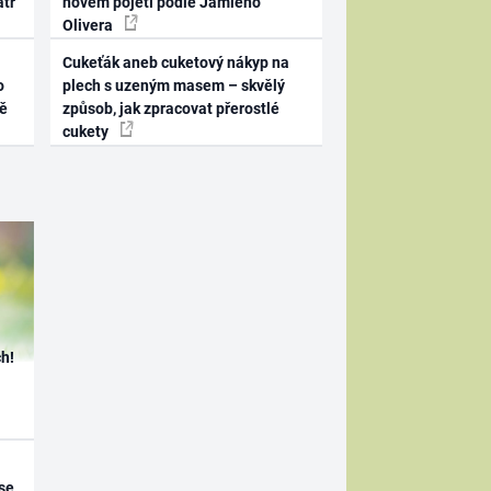
atr
novém pojetí podle Jamieho
Olivera
Cukeťák aneb cuketový nákyp na
o
plech s uzeným masem – skvělý
ně
způsob, jak zpracovat přerostlé
cukety
h!
se