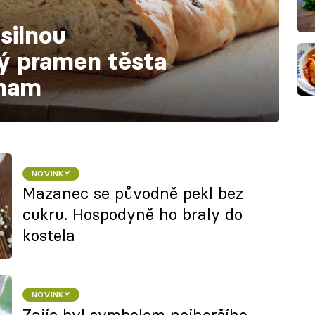
silnou
ý pramen těsta
znam
NOVINKY
Mazanec se původně pekl bez
cukru. Hospodyně ho braly do
kostela
NOVINKY
Zajíc byl symbolem nejhoršího