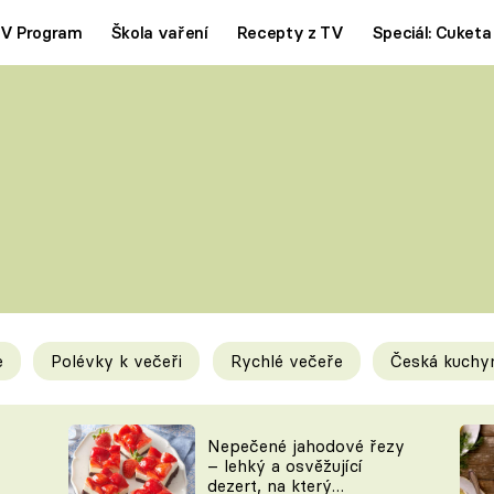
V Program
Škola vaření
Recepty z TV
Speciál: Cuketa
Polévky
Saláty
ČESKÁ KLASIKA
TĚSTOVIN
SILNÉ VÝVARY
SLADKÉ
KRÉMOVÉ
BEZMASÁ J
e
Polévky k večeři
Rychlé večeře
Česká kuchy
y
Tipy a triky
Novink
Nepečené jahodové řezy
– lehký a osvěžující
dezert, na který
KAM ZA JÍDLEM
BLOG