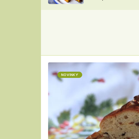
skvělý způsob, jak
ZDENĚK
zpracovat přerostlé
ČESKO NA TALÍŘI
cukety
POHLREICH
KAROLÍNA,
JAROSLAV SAPÍK
DOMÁCÍ
KUCHAŘKA
KAROLÍNA
KAMBERSKÁ
NOVINKY