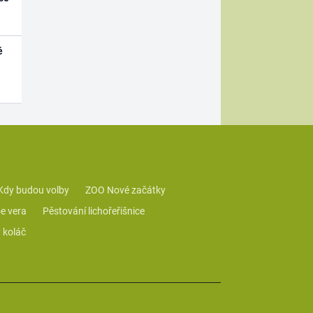
é
Kdy budou volby
ZOO Nové začátky
e vera
Pěstování lichořeřišnice
 koláč