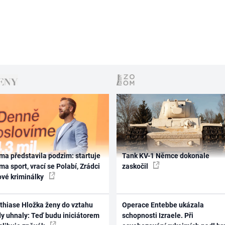
ma představila podzim: startuje
Tank KV-1 Němce dokonale
ma sport, vrací se Polabí, Zrádci
zaskočil
ové kriminálky
thiase Hložka ženy do vztahu
Operace Entebbe ukázala
dy uhnaly: Teď budu iniciátorem
schopnosti Izraele. Při