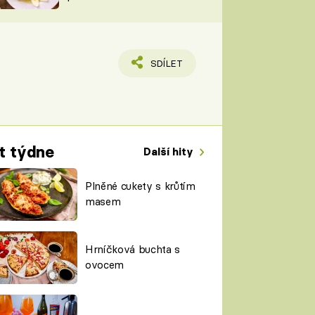
TORKY
ESH
SDÍLET
t týdne
Další hity
Plněné cukety s krůtím
masem
Hrníčková buchta s
ovocem