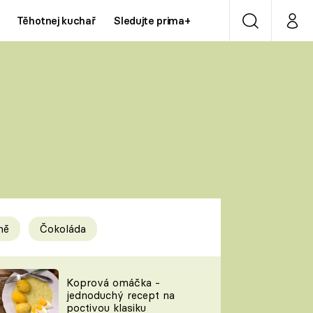
Těhotnej kuchař
Sledujte prima+
Vyhledávání
Můj p
Prima+
Y
CNN Prima NEWS
Prima ZOOM
ÍDLA
Prima LIVING
Prima Ženy
ně
Čokoláda
Prima LAJK
y
Koprová omáčka -
jednoduchý recept na
Sledujte nás
poctivou klasiku