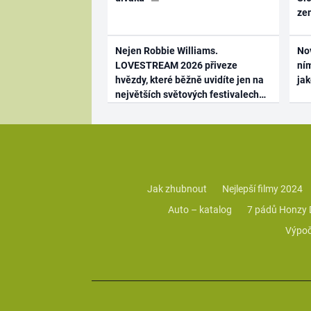
ze
Nejen Robbie Williams.
No
LOVESTREAM 2026 přiveze
ním
hvězdy, které běžně uvidíte jen na
ja
největších světových festivalech
Jak zhubnout
Nejlepší filmy 2024
Auto – katalog
7 pádů Honzy
Výpoč