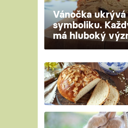
Vánočka ukrývá 
symboliku. Každ
má hluboký vý