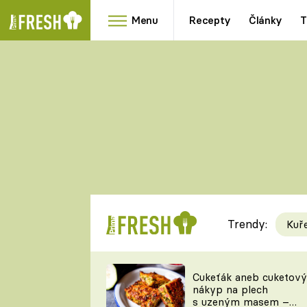
Menu
Recepty
Články
T
Oblíbené
Přílohy
recepty
HRANOLKY
HOUBY
KNEDLÍKY
DÝNĚ
KAŠE
RYCHLOVKY
Trendy:
Kuř
Populární
Videorecept
Cukeťák aneb cuketový
nákyp na plech
kuchaři
s uzeným masem –
TEĎ VAŘÍ ŠÉF!