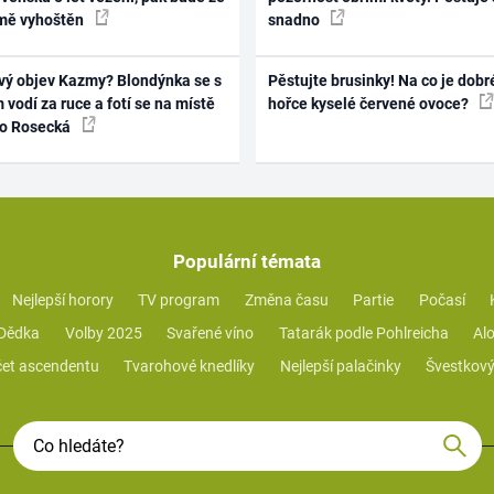
mě vyhoštěn
snadno
vý objev Kazmy? Blondýnka se s
Pěstujte brusinky! Na co je dobr
 vodí za ruce a fotí se na místě
hořce kyselé červené ovoce?
ko Rosecká
Populární témata
Nejlepší horory
TV program
Změna času
Partie
Počasí
 Dědka
Volby 2025
Svařené víno
Tatarák podle Pohlreicha
Alo
et ascendentu
Tvarohové knedlíky
Nejlepší palačinky
Švestkový