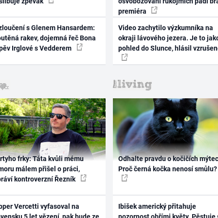
 slibuje zpěvák
osvobozování rukojmích padl br
premiéra
zloučení s Glenem Hansardem:
Video zachytilo výzkumníka na
outěná rakev, dojemná řeč Bona
okraji lávového jezera. Je to jak
zpěv Irglové s Vedderem
pohled do Slunce, hlásil vzruše
rtyho frky: Táta kvůli mému
Odhalte pravdu o kočičích mýtec
oru málem přišel o práci,
Proč černá kočka nenosí smůlu?
práví kontroverzní Řezník
per Vercetti vyfasoval na
Ibišek americký přitahuje
vensku 5 let vězení, pak bude ze
pozornost obřími květy. Pěstuje 