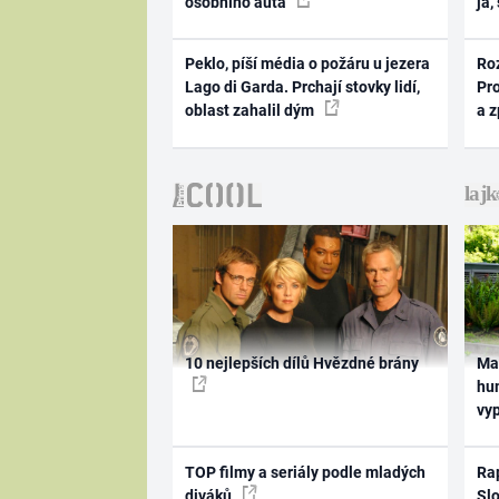
osobního auta
já,
Peklo, píší média o požáru u jezera
Ro
Lago di Garda. Prchají stovky lidí,
Pr
oblast zahalil dým
a 
10 nejlepších dílů Hvězdné brány
Ma
hum
vy
TOP filmy a seriály podle mladých
Rap
diváků
Slo