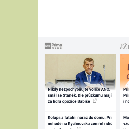
Nikdy nezpochybňujte voliče ANO,
Pri
smál se Staněk. Dle průzkumu mají
Pri
za lídra opozice Babiše
i n
Kolaps a fatální náraz do domu. Při
Ma
nehodě na Rychnovsku zemřel řidič
vž