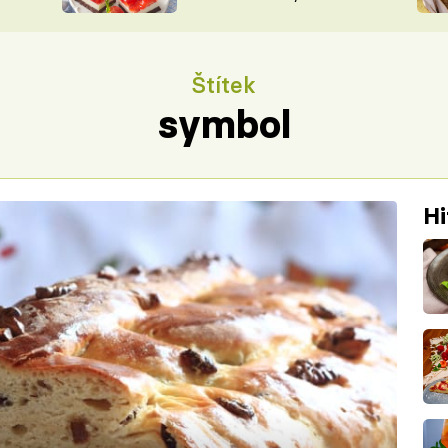
nepotřebujete troubu
ŠÉFREDAK
VYCHYTÁVKY
SOUTĚŽ FR
NA NÁKUPECH
Štítek
ČASOPIS
symbol
Hi