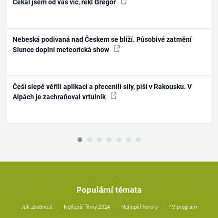
Čekal jsem od vás víc, řekl Gregor
Nebeská podívaná nad Českem se blíží. Působivé zatmění
Slunce doplní meteorická show
Češi slepě věřili aplikaci a přecenili síly, píší v Rakousku. V
Alpách je zachraňoval vrtulník
Populární témata
Jak zhubnout
Nejlepší filmy 2024
Nejlepší horory
TV program