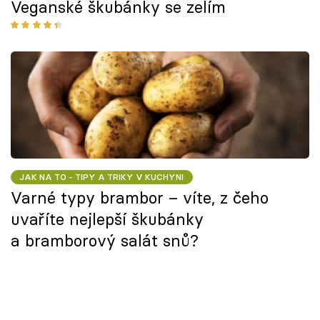
Veganské škubánky se zelím
JAK NA TO - TIPY A TRIKY V KUCHYNI
Varné typy brambor – víte, z čeho
uvaříte nejlepší škubánky
a bramborový salát snů?