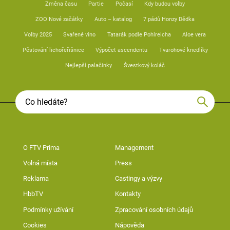
Změna času
Partie
Počasí
Kdy budou volby
ZOO Nové začátky
Auto – katalog
7 pádů Honzy Dědka
Volby 2025
Svařené víno
Tatarák podle Pohlreicha
Aloe vera
Pěstování lichořeřišnice
Výpočet ascendentu
Tvarohové knedlíky
Nejlepší palačinky
Švestkový koláč
O FTV Prima
Management
Volná místa
Press
Reklama
Castingy a výzvy
HbbTV
Kontakty
Podmínky užívání
Zpracování osobních údajů
Cookies
Nápověda