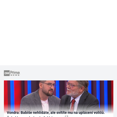
Vondra: Babiše nehlídáte, ale svítíte mu na uplácení voličů.