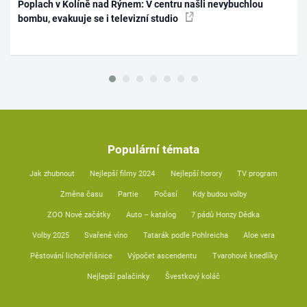
Poplach v Kolíně nad Rýnem: V centru našli nevybuchlou
bombu, evakuuje se i televizní studio
Populární témata
Jak zhubnout
Nejlepší filmy 2024
Nejlepší horory
TV program
Změna času
Partie
Počasí
Kdy budou volby
ZOO Nové začátky
Auto – katalog
7 pádů Honzy Dědka
Volby 2025
Svařené víno
Tatarák podle Pohlreicha
Aloe vera
Pěstování lichořeřišnice
Výpočet ascendentu
Tvarohové knedlíky
Nejlepší palačinky
Švestkový koláč