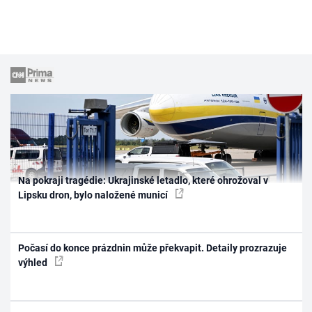
Škola vaření
Recepty z TV
Speciál: Cuketa
Těhotnej kuchař
Sledujte prima+
Na pokraji tragédie: Ukrajinské letadlo, které ohrožoval v
Přihlášení
Lipsku dron, bylo naložené municí
Sledujte nás
Počasí do konce prázdnin může překvapit. Detaily prozrazuje
výhled